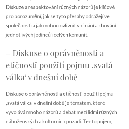
Diskuze ‌a respektování​ různých názorů je klíčové
pro porozumění, jak se tyto ‍přesahy odrážejí ve
společnosti a jak mohou ovlivnit vnímání ⁣a chování
jednotlivých jedinců i celých komunit.
– Diskuse o oprávněnosti a
etičnosti použití pojmu ‚svatá
válka‘ v dnešní​ době
Diskuse​ o oprávněnosti a etičnosti použití ⁤pojmu
‚svatá válka‘ v dnešní době je tématem, které
vyvolává mnoho názorů a⁣ debat mezi ‍lidmi různých
náboženských a kulturních pozadí. Tento pojem,