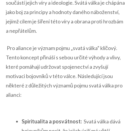
součástí jejich víry a ‌ideologie. Svátá válka je chápána
jako boj ‌za principy a hodnoty daného náboženství,
jejímž cílem je šíření této víry a obrana proti hrozbám
a nepřátelům.
⁢ Pro aliance je význam pojmu​ „svatá válka“ klíčový.
Tento koncept přináší s sebou ⁤určité výhody a vlivy,
které pomáhají udržovat spojenectví a zvyšují
‍motivaci bojovníků v této⁣ válce. Následující jsou⁢
některé z důležitých významů pojmu svatá válka pro
alianci:
‌ ​
Spiritualita a posvátnost:
⁤ Svatá válka ​dává
bojovníkům pocit, že jejich úsilí má větší