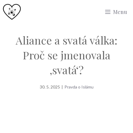
Přeskočit
Menu
na
obsah
Aliance a svatá válka:
Proč se jmenovala
‚svatá‘?
30. 5. 2025
|
Pravda o Islámu