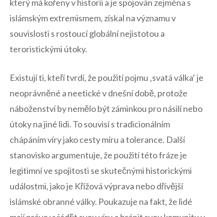
který má kořeny v historii a je spojován zejména s
islámským extremismem, získal na významu v
souvislosti⁢ s rostoucí globální nejistotou a‍
teroristickými útoky.
Existují ti, kteří tvrdí,⁢ že použití‌ pojmu ‚svatá válka‘ je
neoprávněné a neetické ‌v dnešní době, protože
náboženství by nemělo být záminkou pro násilí nebo
útoky na jiné lidi.‍ To souvisí s tradicionálním
chápáním víry jako cesty míru a tolerance. Další
stanovisko argumentuje, že použití této fráze je
legitimní ve spojitosti se skutečnými historickými
událostmi, jako je Křížová výprava nebo dřívější
islámské obranné války. Poukazuje na fakt, že lidé