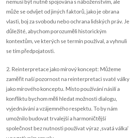
nemusí být ⁤nutně⁢ spojována s náboženstvím, ale
může se odvíjet ​od jiných faktorů, jako je obrana
vlasti, boj za svobodu nebo ochrana lidských práv. Je
důležité, abychom porozuměli historickým
kontextům, ve kterých se termín používal, ⁤a vyhnuli
se tím ‍předpojatosti.
2. ‍Reinterpretace jako mírový koncept: Můžeme
zaměřit naší pozornost na reinterpretaci svaté války
jako mírového konceptu. Místo používání ‍násilí⁣ a
konfliktu bychom měli hledat možnosti dialogu,
vyjednávání a vzájemného respektu. To ⁢by nám
umožnilo ​budovat trvalejší ⁤a harmoničtější
společnost bez nutnosti používat výraz ‚svatá válka‘