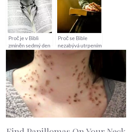
Proč je v Bibli
Proč se Bible
zmíněn sedmý den
nezabývá utrpením
a význam soboty?
Ježíše hlouběji?
Find Papillomas On Your Neck