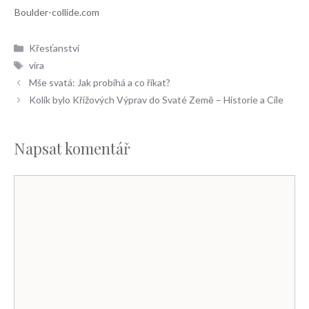
Rubriky
Křesťanství
Štítky
víra
Mše svatá: Jak probíhá a co říkat?
Kolik bylo Křížových Výprav do Svaté Země – Historie a Cíle
Napsat komentář
Komentář