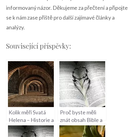
informovaný názor. Děkujeme za přečtení a připojte
se k⁢ nám zase příště pro další zajímavé články a
analýzy.
Související příspěvky:
Kolik měří Svatá
Proč byste měli
Helena – Historie a
znát obsah Bible a
Geografie
její význam?