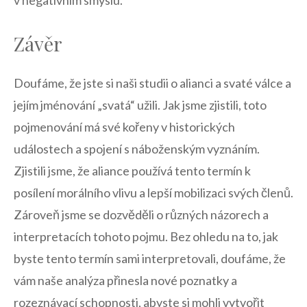
v negativním smyslu.
Závěr
Doufáme,‍ že jste si naši studii o alianci a ​svaté válce a
jejím jménování „svatá“ užili. Jak jsme zjistili, toto
pojmenování má své kořeny v historických
událostech a spojení s ‌náboženským vyznáním.
Zjistili jsme, že aliance používá ⁤tento termín k
⁣posílení morálního vlivu a lepší mobilizaci svých členů.
Zároveň jsme se dozvěděli o různých názorech a
interpretacích tohoto pojmu. Bez ohledu na to, jak
byste tento termín sami interpretovali, doufáme, že
vám naše⁢ analýza přinesla nové poznatky a
rozeznávací schopnosti, abyste si mohli vytvořit