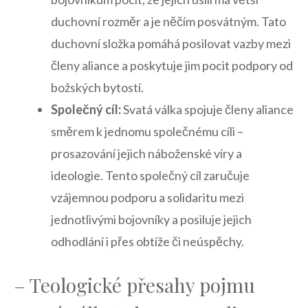
‌duchovní⁣ rozměr a je něčím posvátným. Tato
duchovní složka pomáhá posilovat vazby mezi
členy aliance a poskytuje jim pocit podpory od
božských bytostí.
Společný cíl:
Svatá válka spojuje členy aliance
směrem k jednomu společnému ⁣cíli –
prosazování ⁣jejich⁣ náboženské víry a
ideologie. Tento společný cíl zaručuje
vzájemnou podporu a solidaritu mezi
jednotlivými bojovníky a posiluje jejich
odhodlání i přes obtíže či ⁤neúspěchy.
– Teologické přesahy pojmu