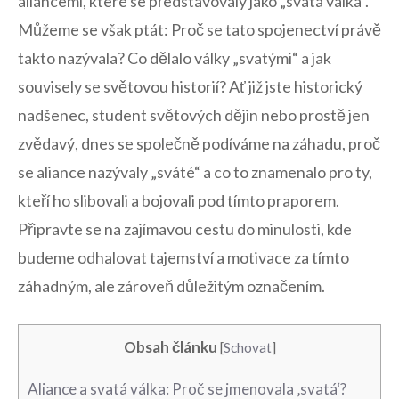
aliancemi, které se představovaly jako „svatá válka“.
Můžeme se však ptát: Proč se tato spojenectví právě
takto nazývala? Co dělalo války „svatými“ a jak
souvisely se světovou historií? Ať již jste historický
nadšenec, student světových⁣ dějin nebo prostě jen⁣
zvědavý, dnes se společně podíváme na záhadu, proč
se aliance nazývaly „sváté“ a co to znamenalo pro ty,
kteří ho slibovali a bojovali pod tímto praporem.
Připravte se na zajímavou cestu do ​minulosti, kde
budeme odhalovat tajemství a motivace za tímto
záhadným, ale zároveň důležitým označením.
Obsah článku
[
Schovat
]
Aliance a ​svatá válka: Proč se jmenovala ‚svatá‘?