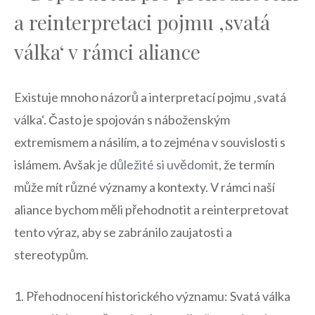
a reinterpretaci pojmu ‚svatá
válka‘ v rámci aliance
Existuje mnoho názorů ⁣a interpretací pojmu ‚svatá
válka‘. Často je spojován s náboženským
extremismem a násilím, a ​to zejména v souvislosti ‌s
islámem. Avšak
je důležité si uvědomit
, že termín
může mít různé významy a kontexty. V rámci naší
aliance bychom měli přehodnotit a reinterpretovat
tento výraz, aby se zabránilo zaujatosti a
stereotypům.
1. Přehodnocení historického významu: Svatá válka