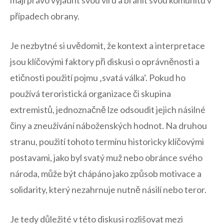
mají právo vyjádřit svou víru a bránit svou komunitu v
případech obrany.
Je nezbytné si uvědomit, že kontext a⁣ interpretace
jsou klíčovými faktory při diskusi o oprávněnosti a
etičnosti použití pojmu ‚svatá válka‘. Pokud ho‍
používá‍ teroristická organizace či skupina
extremistů, jednoznačně lze odsoudit jejich násilné
činy a zneužívání náboženských hodnot. Na⁣ druhou
stranu, použití tohoto termínu historicky klíčovými‌
postavami, jako byl svatý muž​ nebo obránce svého
národa, může být chápáno jako způsob motivace a
solidarity, který nezahrnuje nutně násilí nebo teror.
Je tedy důležité v této diskusi rozlišovat mezi