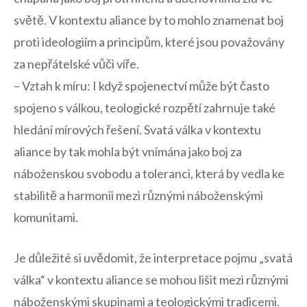
světě. V kontextu aliance by to mohlo znamenat boj
proti ideologiím a principům, které jsou považovány
za nepřátelské vůči víře.
– Vztah‌ k míru: I když spojenectví může být často
spojeno s válkou, teologické rozpětí ‌zahrnuje také
hledání ⁤mírových řešení. Svatá válka v kontextu
aliance by tak mohla být ⁤vnímána jako boj za
náboženskou svobodu a toleranci, která by vedla ke
stabilitě a harmonii mezi různými ‍náboženskými
komunitami.
Je důležité si uvědomit, že interpretace pojmu „svatá
válka“ v kontextu aliance‌ se mohou lišit mezi různými
náboženskými skupinami a teologickými tradicemi.