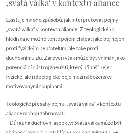
‚svatá ⁤válka‘ v kontextu aliance
Existuje mnoho způsobů, jak interpretovat pojmy
„svatá válka“ v kontextu⁣ aliance. Z teologického
hlediska je možné tento pojem chápat⁢ jako boj nejen
proti fyzickým⁤ nepřátelům, ale také ⁣proti
duchovnímu zlu. ‌Zároveň však může být vnímán jako
potenciální nástroj zneužití, který přináší nejen ​
fyzické, ale i ideologické boje mezi nábožensky
motivovanými skupinami.
Teologické přesahy pojmu „svatá válka“ v kontextu
aliance mohou zahrnovat:
– Důraz‌ na duchovní aspekty: Svatá válka může být
chápána jako boj proti hříchu a duchovnímu zlu ⁣ve