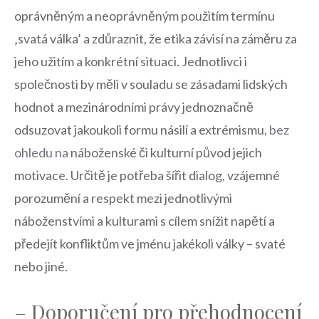
oprávněným a neoprávněným⁣ použitím termínu
‚svatá válka’‌ a zdůraznit, že etika závisí‍ na záměru za
jeho užitím a konkrétní situaci.⁤ Jednotlivci i
společnosti by měli ​v souladu se zásadami lidských
hodnot a mezinárodními právy jednoznačně
odsuzovat jakoukoli formu násilí a extrémismu,
bez
ohledu na
náboženské či kulturní původ jejich
motivace. Určitě je potřeba šířit dialog, vzájemné
porozumění a⁣ respekt mezi jednotlivými
náboženstvími a ‌kulturami s cílem ‍snížit napětí a
předejít konfliktům ve jménu jakékoli války – svaté
nebo jiné.
– Doporučení pro přehodnocení