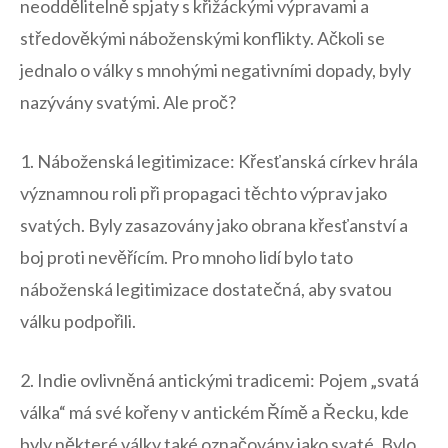
neoddělitelně spjaty s křižáckými výpravami a
středověkými náboženskými konflikty. Ačkoli se
jednalo⁢ o války s ‍mnohými negativními dopady, byly
nazývány svatými. Ale proč?
1. Náboženská legitimizace: Křesťanská církev hrála ​
významnou ‌roli při propagaci⁢ těchto výprav jako
svatých.⁣ Byly zasazovány ⁣jako ⁣obrana​ křesťanství a
boj ⁢proti nevěřícím. Pro mnoho lidí bylo tato
náboženská legitimizace dostatečná, aby svatou‌
válku podpořili.
2. Indie ovlivněná antickými tradicemi: Pojem „svatá
válka“ má své kořeny ‍v antickém Římě a⁣ Řecku, kde
byly některé války ‌také označovány jako svaté.‍ Bylo