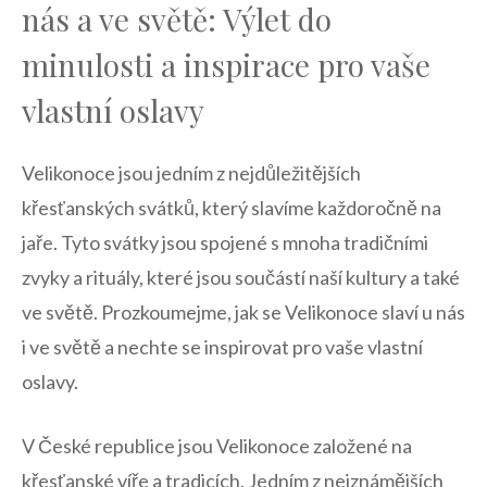
‍nás​ a ⁣ve⁢ světě: Výlet do‌
minulosti a inspirace pro‌ vaše
vlastní⁣ oslavy
Velikonoce ‌jsou jedním z ⁤nejdůležitějších⁢
křesťanských svátků, ‌který slavíme‌ každoročně na
⁢jaře. Tyto ⁤svátky⁤ jsou spojené s mnoha tradičními
⁢zvyky a‍ rituály, které jsou ‍součástí ‌naší kultury a⁣ také
ve světě.​ Prozkoumejme, jak se Velikonoce⁢ slaví u ‍nás
i ve světě⁣ a⁣ nechte se inspirovat ⁢pro​ vaše vlastní
oslavy.
V České republice jsou ⁢Velikonoce založené ‍na
‌křesťanské víře​ a tradicích.⁣ Jedním z nejznámějších‍