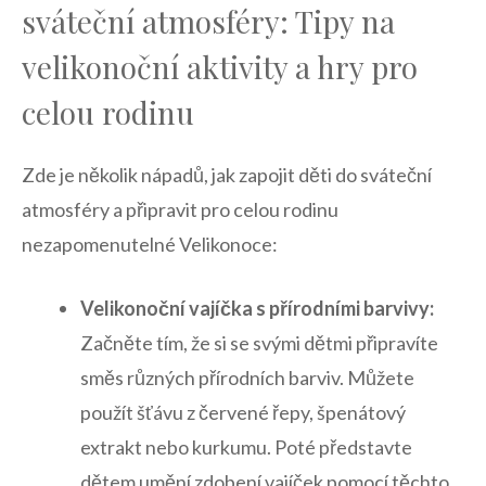
⁣sváteční ⁢atmosféry: Tipy na
⁣velikonoční aktivity‌ a hry pro
celou rodinu
Zde je několik nápadů,⁤ jak zapojit děti do sváteční
atmosféry a připravit ⁢pro celou rodinu
nezapomenutelné Velikonoce:
Velikonoční ‍vajíčka s přírodními ​barvivy:
Začněte tím, že si se svými dětmi připravíte
směs různých přírodních barviv.‌ Můžete
použít šťávu z červené ‌řepy, špenátový
extrakt nebo kurkumu. Poté⁢ představte
‌dětem ‌umění ⁤zdobení vajíček‌ pomocí těchto‍