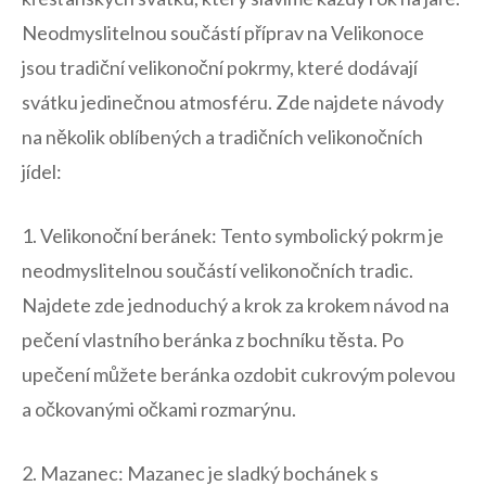
‍Neodmyslitelnou součástí příprav ​na‌ Velikonoce
jsou tradiční velikonoční pokrmy, které dodávají
svátku jedinečnou atmosféru. ‍Zde najdete návody
na několik oblíbených a tradičních velikonočních
jídel:
1. Velikonoční​ beránek:⁤ Tento symbolický pokrm je
neodmyslitelnou součástí velikonočních ‍tradic.⁤
Najdete zde ‍jednoduchý a krok ‍za krokem ⁣návod na
pečení vlastního beránka z⁣ bochníku těsta. Po
upečení můžete‌ beránka ozdobit cukrovým polevou
a očkovanými ‍očkami rozmarýnu.
2. Mazanec: Mazanec je sladký‌ bochánek s