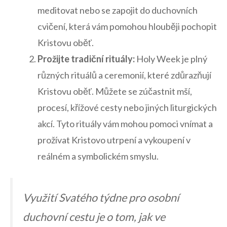
meditovat ⁣nebo se zapojit do duchovních
cvičení, která vám pomohou hlouběji pochopit
Kristovu oběť.
Prožijte tradiční⁣ rituály:
Holy ‌Week je plný
různých rituálů a ceremonií, které zdůrazňují
Kristovu oběť. ​Můžete se zúčastnit mší,
⁢procesí, křížové⁤ cesty nebo jiných liturgických
⁣akcí. Tyto rituály vám ​mohou pomoci vnímat a
prožívat Kristovo utrpení‌ a vykoupení v
reálném a symbolickém‌ smyslu.
Využití Svatého týdne pro osobní⁤
duchovní cestu je o ⁤tom,⁣ jak ve