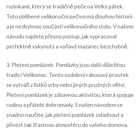
rozinkami, který se⁢ tradičně peče na⁢ Velký pátek.
Toto oblíbené velikonoční pečivo má ⁣dlouhou historii
a je nezbytnou součástí velikonočního ​stolu. V našem
návodu najdete přesný ⁣postup, ⁤jak vypracovat‌
perfektně vykynutý ‌a voňavý ⁤mazanec ⁣bezchybně.
3. Pletení‌ pomlázek: Pomlázky jsou další důležitou
tradicí Velikonoc. Tento ⁢ozdobný⁢ rákosový proutek
se vytváří z lístků vrby nebo ‍jiných‌ pružných větví.⁤
Pletení‌ pomlázek je zábavnou aktivitou, která spojuje
‍rodinu a přátelé dohromady. S ⁢naším návodem se
snadno naučíte, jak pletení pomlázek zvládnout a
přivést tak šťastnou atmosféru do vašeho domova.