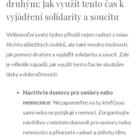
druhým: Jak využít tento⁣ čas k
vyjádření ⁣solidarity a soucitu
Velikonoční‌ svatý týden přináší nejen ​radost z oslav⁣
těchto důležitých⁤ svátků, ale ​také ⁢mnoho možností,
jak pomoci⁤ druhým a vyjádřit solidaritu a soucit. Zde
‍je několik nápadů, jak využít tento čas ke skutkům
lásky a dobročinnosti:
Navštivte⁣ domovy pro⁢ seniory nebo
nemocnice:
‌ Nezapomeňte ‍na ty, kteří jsou
‍sami ⁤nebo se‍ potýkají s nemocí. Zorganizujte
⁢návštěvu‍ v místním domově pro seniory nebo
nemocnici a ​přinesete radost ⁣a ⁣útěchu těm,