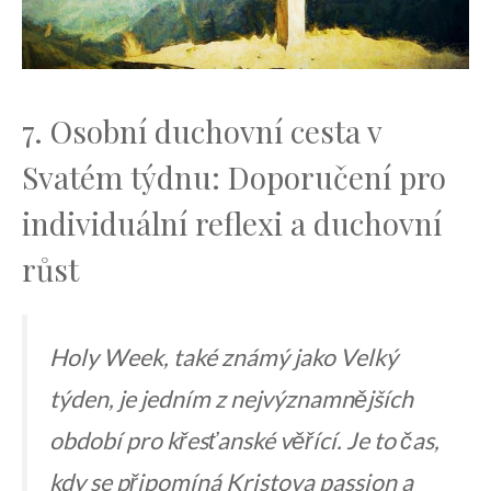
7. Osobní duchovní cesta⁣ v
Svatém⁣ týdnu: Doporučení pro
individuální reflexi a ⁤duchovní
růst
Holy Week, také známý jako Velký
týden, je jedním z nejvýznamnějších
období ‌pro křesťanské věřící. Je to čas,
kdy se připomíná Kristova‍ passion a