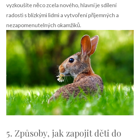
vyzkoušíte něco zcela nového, hlavní⁤ je sdílení
radosti s‌ blízkými lidmi⁤ a vytvoření​ příjemných a
nezapomenutelných okamžiků.
5. Způsoby, jak zapojit ‍děti do