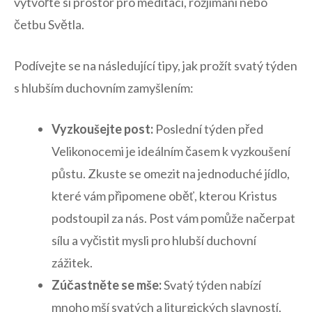
‍vytvořte si prostor pro meditaci, rozjímání nebo
četbu Světla.
Podívejte se na následující tipy, jak prožít svatý ⁤týden
s hlubším duchovním zamyšlením:
Vyzkoušejte post:
Poslední týden před
Velikonocemi je ideálním časem k vyzkoušení ​
půstu. ⁣Zkuste‌ se omezit na jednoduché jídlo,⁣
které ⁢vám připomene⁣ oběť,​ kterou Kristus
‌podstoupil za nás. Post vám pomůže načerpat​
sílu ⁣a vyčistit⁢ mysli pro hlubší duchovní
zážitek.
Zúčastněte se mše:
Svatý týden nabízí
mnoho mší svatých a liturgických slavností,​