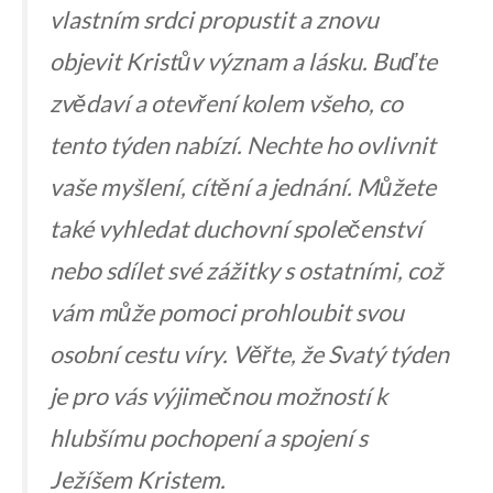
vlastním srdci propustit a znovu
objevit Kristův ‌význam⁢ a‍ lásku. Buďte
zvědaví a ‍otevření kolem všeho, co
tento týden nabízí. Nechte ⁣ho ovlivnit
vaše myšlení, cítění a jednání. Můžete ​
také ⁢vyhledat ‌duchovní ⁤společenství
nebo sdílet‍ své zážitky⁢ s ostatními, což
⁣vám ‍může pomoci prohloubit svou​
osobní‌ cestu​ víry. Věřte, že Svatý týden
je​ pro vás výjimečnou možností ‌k
hlubšímu pochopení a spojení ‌s
Ježíšem‌ Kristem.