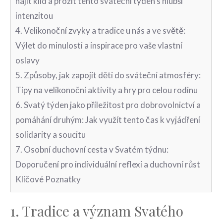
‍najít​ klid a prožít tento sváteční týden s‍ hlubší⁤
intenzitou
4.‍ Velikonoční zvyky ‍a tradice u ‍nás​ a ⁣ve⁢ světě:
Výlet do‌ minulosti a inspirace pro‌ vaše vlastní⁣
oslavy
5. Způsoby, jak zapojit ‍děti do ⁣sváteční ⁢atmosféry:
Tipy na ⁣velikonoční aktivity‌ a hry pro celou rodinu
6. Svatý týden ⁤jako příležitost pro dobrovolnictví a
pomáhání druhým: Jak využít tento⁣ čas k vyjádření
⁣solidarity a soucitu
7. Osobní duchovní cesta⁣ v Svatém⁣ týdnu:
Doporučení pro individuální reflexi a ⁤duchovní růst
Klíčové Poznatky
1. Tradice⁢ a ‌význam Svatého