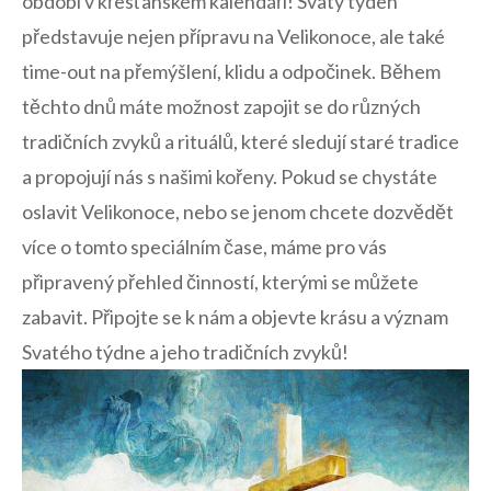
období v křesťanském⁣ kalendáři! Svatý týden
představuje nejen přípravu ⁤na ⁣Velikonoce, ale také
time-out ‍na přemýšlení, klidu a odpočinek. Během⁢
těchto dnů⁣ máte možnost zapojit se do různých
tradičních‌ zvyků a rituálů, které sledují ​staré tradice
a propojují ‌nás ⁤s našimi kořeny. Pokud ​se chystáte
⁤oslavit Velikonoce, nebo se jenom chcete dozvědět
více o tomto ​speciálním ⁢čase, máme pro vás
připravený přehled ​činností,⁤ kterými ⁣se můžete
zabavit.​ Připojte se k ⁤nám a objevte krásu‍ a význam
‍Svatého⁣ týdne‌ a jeho tradičních zvyků!