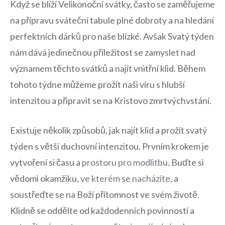
Když se blíží Velikonoční svátky, často se zaměřujeme
na přípravu ⁤sváteční⁤ tabule​ plné dobroty​ a na ‌hledání
perfektních dárků pro naše blízké. Avšak Svatý týden
​nám dává jedinečnou příležitost se ‍zamyslet nad‌
významem ⁣těchto svátků ⁤a najít vnitřní klid.⁣ Během
tohoto týdne můžeme prožít naši víru s hlubší
intenzitou ⁢a připravit se⁤ na Kristovo zmrtvýchvstání.
Existuje​ několik způsobů, jak najít klid ‌a prožít ‍svatý⁢
týden s větší duchovní intenzitou. Prvním krokem je
vytvoření si času a
prostoru pro modlitbu
. Buďte si
vědomi okamžiku,
ve kterém se nacházíte
, ​a
soustřeďte se na Boží ⁤přítomnost ve svém⁢ životě.
Klidně se‍ oddělte od každodenních povinností a