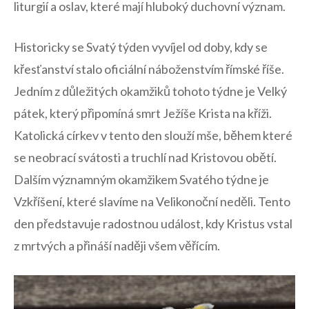
liturgií a oslav, které ⁣mají​ hluboký duchovní význam.
Historicky se Svatý týden vyvíjel ‍od doby,⁣ kdy se
křesťanství stalo oficiální náboženstvím římské říše.
Jedním z důležitých okamžiků ⁣tohoto týdne je Velký⁤
pátek, který připomíná smrt Ježíše ‍Krista na kříži.
Katolická církev v tento den ⁢slouží ⁤mše, během které
se neobrací ‍svátosti a truchlí nad Kristovou⁤ obětí.
Dalším významným‌ okamžikem Svatého⁤ týdne je
Vzkříšení, které slavíme na Velikonoční neděli.‍ Tento
den představuje radostnou událost, kdy Kristus vstal
z mrtvých a‌ přináší‍ naději všem věřícím.