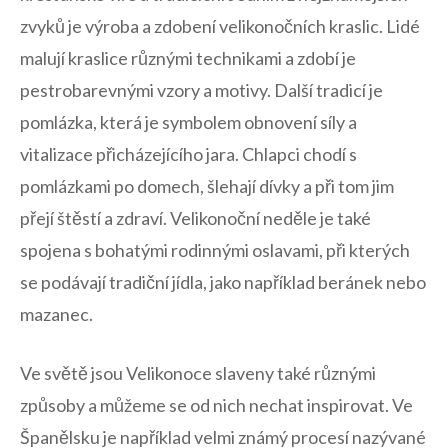
zvyků je výroba a zdobení velikonočních kraslic. Lidé
malují kraslice ⁤různými⁢ technikami⁣ a zdobí ‍je
pestrobarevnými vzory ‍a⁤ motivy. Další‍ tradicí je
pomlázka, ‍která je ‍symbolem obnovení​ síly‌ a
vitalizace⁤ přicházejícího ⁢jara.‍ Chlapci chodí s
pomlázkami po domech, šlehají​ dívky a při tom jim
přejí ‍štěstí a zdraví.‍ Velikonoční neděle je také⁤
spojena‍ s bohatými rodinnými oslavami,‌ při kterých
se​ podávají tradiční ‍jídla, jako například beránek‍ nebo
⁤mazanec.
Ve světě jsou ‍Velikonoce slaveny také různými
‍způsoby a můžeme se od nich nechat inspirovat. Ve
Španělsku‌ je například velmi známý procesí nazývané