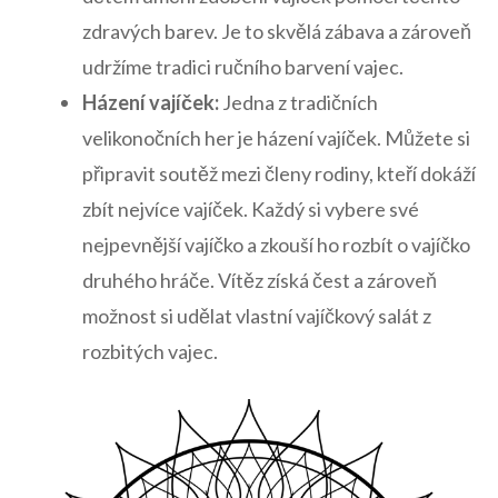
zdravých barev. Je to skvělá zábava ⁤a zároveň
udržíme tradici ručního‍ barvení ⁣vajec.
Házení vajíček:
Jedna ‌z tradičních⁤
velikonočních her ⁢je házení vajíček. Můžete si
připravit soutěž mezi členy rodiny,⁣ kteří dokáží
zbít‍ nejvíce‌ vajíček. Každý si vybere své
nejpevnější vajíčko a zkouší ho rozbít o vajíčko
druhého hráče. Vítěz získá čest a zároveň
možnost si udělat vlastní vajíčkový‍ salát z
rozbitých vajec.