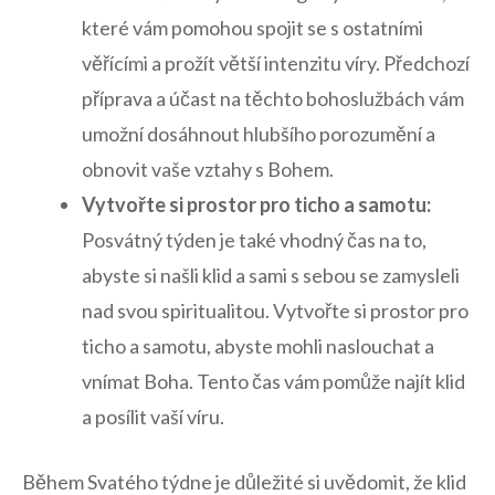
které‌ vám pomohou spojit se s ostatními
věřícími a prožít větší​ intenzitu víry. Předchozí ​
příprava‌ a‌ účast na těchto bohoslužbách vám
umožní⁣ dosáhnout hlubšího porozumění a⁣
obnovit vaše vztahy s​ Bohem.
Vytvořte si prostor pro ticho a‌ samotu:
Posvátný​ týden je také ‍vhodný čas na‍ to,
abyste ⁣si našli ⁣klid⁤ a sami s sebou se zamysleli
nad ‍svou spiritualitou. Vytvořte si prostor⁢ pro
ticho a samotu, abyste mohli ​naslouchat a
vnímat Boha.‍ Tento ⁣čas vám pomůže najít klid
a posílit vaší víru.
Během Svatého ⁢týdne je důležité si ⁢uvědomit, že klid