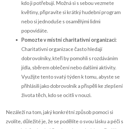
kdo ji⁣ potřebují. Možná si s sebou⁢ vezmete
květiny, připravíte si krátký hudební program⁣
nebo si jednoduše⁢ s osamělými ‍lidmi
popovídáte.
Pomozte v místní charitativní organizaci:
Charitativní organizace často‌ hledají
dobrovolníky, kteří by pomohli s rozdáváním
jídla, sběrem oblečení nebo⁢ dalšími aktivity.
Využijte ⁣tento ⁤svatý týden k tomu, ⁢abyste se
⁤přihlásili jako dobrovolník a přispěli ke zlepšení
‌života těch, kdo⁤ se ocitli⁣ v nouzi.
Nezáleží na tom, jaký konkrétní způsob pomoci si ​
zvolíte, důležité⁢ je, že⁢ se podělíte o⁣ svou lásku a péči s