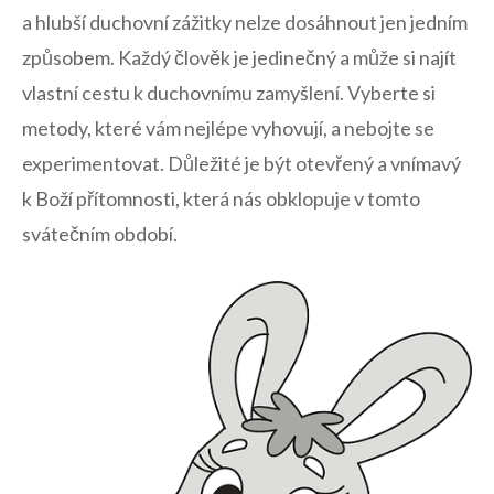
a ‌hlubší duchovní zážitky nelze dosáhnout ⁢jen jedním⁢
způsobem. Každý člověk je jedinečný ​a může si najít
vlastní cestu k​ duchovnímu zamyšlení. Vyberte ​si
metody,​ které⁤ vám nejlépe vyhovují, ⁢a nebojte ‌se
experimentovat. Důležité​ je ​být otevřený a vnímavý
k ‌Boží přítomnosti,​ která ⁢nás obklopuje v tomto
svátečním období.