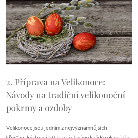
2. Příprava⁣ na Velikonoce:
Návody na tradiční velikonoční
pokrmy a ozdoby
Velikonoce⁢ jsou jedním z nejvýznamnějších
křesťanských svátků, který slavíme každý rok na jaře.