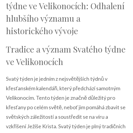
týdne ve Velikonocích: Odhalení
⁢hlubšího významu ​a
historického vývoje
Tradice a význam Svatého týdne‌
ve‌ Velikonocích
Svatý týden‍ je jedním‌ z nejsvětějších‍ týdnů v‍
křesťanském ‌kalendáři, ⁢který předchází samotným
Velikonocím. ⁤Tento⁣ týden je‌ značně důležitý pro
křesťany po celém ⁤světě, neboť‌ jim pomáhá zbavit se
světských záležitostí ‍a‍ soustředit ‌se na ‌víru a⁢
vzkříšení Ježíše Krista. Svatý týden‍ je plný⁢ tradičních