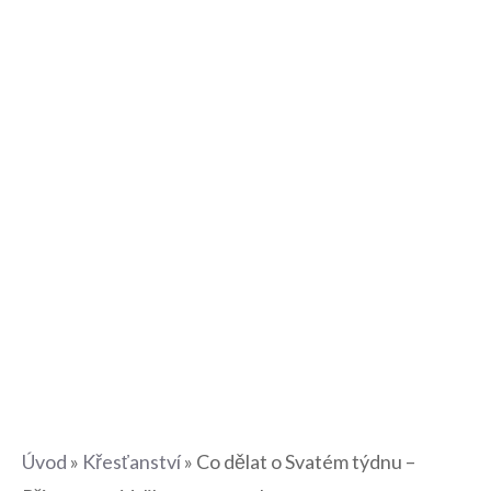
Úvod
»
Křesťanství
»
Co dělat o Svatém týdnu –