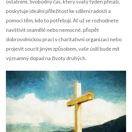
⁢ostatními. Svobodný čas,⁣ který svatý ‌týden přináší,
poskytuje ​ideální příležitost ke sdílení radosti a
pomoci těm, ​kdo to potřebují. Ať už⁣ se rozhodnete
navštívit osamělé‌ nebo nemocné, přispět
dobrovolnickou prací v charitativní organizaci nebo
projevit‌ soucit jiným⁤ způsobem, vaše‌ úsilí bude mít‌
významný dopad na životy druhých.