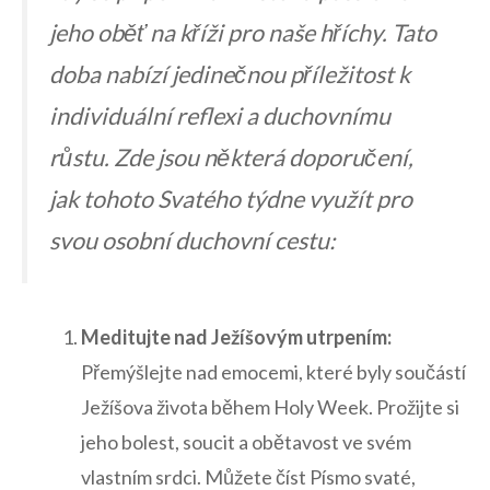
jeho oběť na kříži pro‌ naše hříchy. Tato
doba nabízí⁤ jedinečnou příležitost k
individuální reflexi a‍ duchovnímu
růstu. Zde jsou některá doporučení,
jak tohoto Svatého ‍týdne ‌využít pro
svou​ osobní duchovní cestu:
Meditujte⁣ nad Ježíšovým ‍utrpením:
Přemýšlejte nad​ emocemi, které⁢ byly součástí
Ježíšova života ​během Holy ‍Week. Prožijte si
jeho​ bolest,⁣ soucit a obětavost ve‍ svém
vlastním srdci. Můžete‌ číst Písmo⁣ svaté,‌