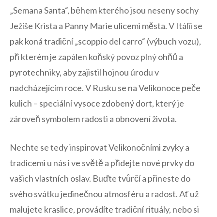
„Semana ⁣Santa“, během‌ kterého jsou⁣ neseny sochy
Ježíše Krista a Panny Marie ulicemi⁢ města. V Itálii se
pak ​koná tradiční „scoppio del​ carro“‌ (výbuch vozu),
při kterém je zapálen koňský povoz plný⁣ ohňů‌ a
pyrotechniky, aby ​zajistil hojnou úrodu ⁢v
nadcházejícím roce. V Rusku se na Velikonoce peče
kulich – speciální⁢ vysoce zdobený dort, který je
zároveň symbolem radosti a⁢ obnovení ⁤života. ​
Nechte⁤ se tedy​ inspirovat​ Velikonočními zvyky a
tradicemi u ​nás i ‍ve světě‌ a přidejte⁢ nové prvky ‍do​
vašich vlastních ⁢oslav. ​Buďte ⁤tvůrčí a ⁢přineste ‌do
svého svátku jedinečnou ⁣atmosféru a ⁣radost. Ať už
malujete kraslice, provádíte⁣ tradiční rituály, nebo si