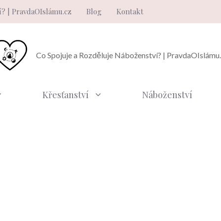
í? | PravdaOIslámu.cz
Blog
Kontakt
Co Spojuje a Rozděluje Náboženství? | PravdaOIslámu
Křesťanství
Náboženství