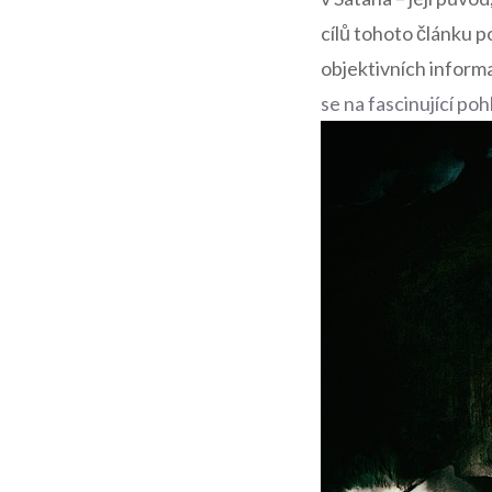
⁣cílů tohoto článku
objektivních ‌inform
se na fascinující poh