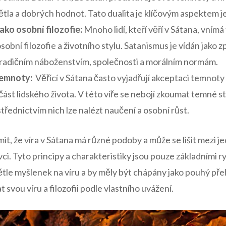
la a dobrých hodnot. Tato ⁢dualita je klíčovým aspektem jej
ako osobní filozofie:
Mnoho lidí, kteří věří v Sátana,⁣ vnímá⁤
obní filozofie a životního stylu. Satanismus je vídán jako zp
 tradičním náboženstvím, ‌společnosti a morálním normám.
emnoty:
​ Věřící v Sátana často ‍vyjadřují akceptaci ⁤temnoty
část lidského života. V této víře se‍ nebojí zkoumat temné 
ostřednictvím nich ⁤lze nalézt naučení a osobní růst.
omit, že víra⁣ v Sátana má různé podoby a může se lišit mezi j
vci. Tyto principy a charakteristiky jsou pouze základními r
světle myšlenek na víru a by měly být chápány jako pouhý pře
 svou víru a filozofii podle vlastního uvážení.