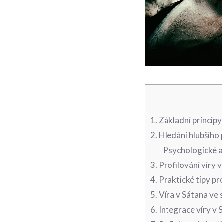
1. Základní principy
2.‌ Hledání hlubšího
Psychologické a
3. Profilování víry 
4. Praktické tipy pr
5. Víra ⁤v Sátana ve
6. Integrace víry v