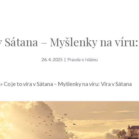
 v Sátana – Myšlenky na víru:
26. 4. 2025
|
Pravda o Islámu
»
Co je to víra v Sátana – Myšlenky na víru: Víra v Sátana