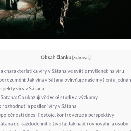
Obsah článku
[
Schovat
]
 a ⁢charakteristika víry v Sátana ve světle ⁣myšlenek na víru
 porozumění: Jak víra v Sátana ovlivňuje naše‌ myšlení a jednán
spekty víry v Sátana
v Sátana: Co‌ ukazují⁢ vědecké​ studie ⁢a výzkumy
o‌ rozhodnutí a posílení víry v Sátana
 ‍společnosti dnes: Postoje, kontroverze a perspektivy
 Sátana do každodenního života: Jak najít rovnováhu a osobní