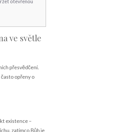
udržet otevřenou
na ve světle
tních přesvědčení.
 často opřeny o ​
ekt existence –
íchu, zatímco Bůh je​