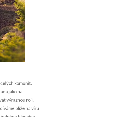
i celých komunit.
ana jako ‌na
vat výraznou roli,
odíváme blíže na víru
​ jedním z hlavních