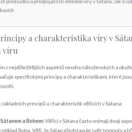
ch předsudků a předpojatostí ohledně víry v Sátana: ⁣Jak⁣ si ⁤
skusích
rincipy a ⁢charakteristika víry v Sáta
 víru
dním​ z nejdůležitějších aspektů⁢ mnoha náboženských ⁢a okul
ačuje specifickými ​principy a‍ charakteristikami,⁣ které jsou​
zofii. ⁣
základních principů a charakteristik věřících v Sátana:
i Sátanem a Bohem:
Věřící v ‍Sátana často vnímají dvojí asp
rotiklad Boha. Věří, že Sátan představuje⁤ svět ⁣temnoty a hř