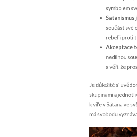
symbolem svět
Satanismus j
součást své os
rebelii proti
Akceptace t
nedílnou‌ sou
a věří, že ⁢pr
Je ‍důležité si⁢ uvěd
skupinami a jednotli
k víře v Sátana ve ⁤
má ‍svobodu vyznávat