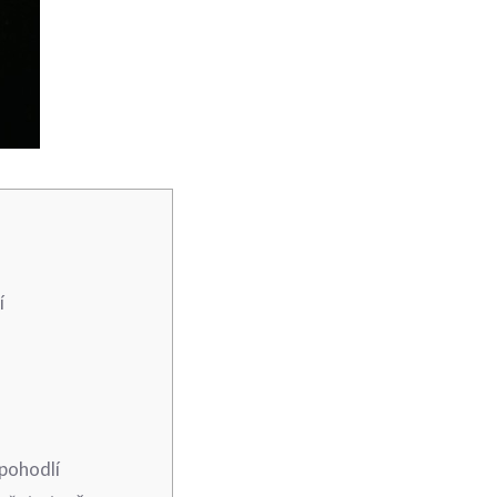
í
 pohodlí