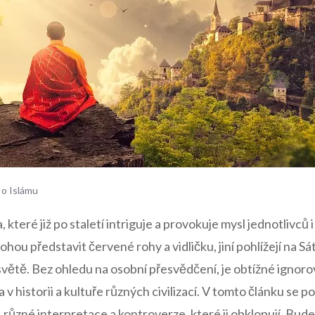
 o Islámu
a, které již po staletí intriguje a provokuje mysl jednotlivců 
ohou představit červené rohy a vidličku, jiní pohlížejí na Sát
světě.⁢ Bez ohledu na osobní přesvědčení, je ​obtížné ignoro
a v historii a kultuře​ různých civilizací. V tomto článku se p
, různé interpretace a kontroverze, které ji obklopují. Bude