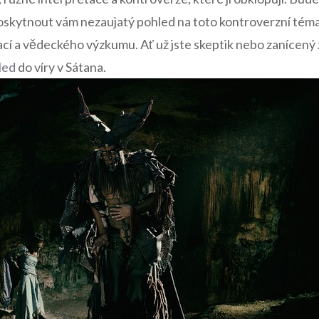
 poskytnout vám nezaujatý pohled na toto kontroverzní tém
ací a ⁢vědeckého výzkumu. Ať už⁣ jste skeptik nebo zanícený
led
‍do víry v Sátana.