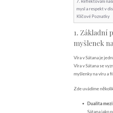
7. Reflektování naši
⁤mysl a‌ respekt v di
Klíčové Poznatky
1. Základní p
⁣myšlenek na
Víra v Sátana​ je je
Víra v Sátana se vyzn
myšlenky na‌ víru a filo
Zde uvádíme několik 
Dualita mez
Sátana jako p