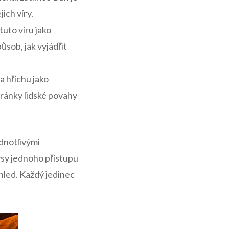
ich víry.
 tuto víru jako
ůsob, jak⁢ vyjádřit
 a hříchu jako
stránky lidské povahy
ednotlivými
ysy jednoho přístupu⁣
hled. Každý⁢ jedinec