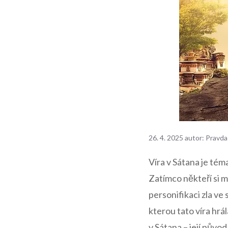
26. 4. 2025
autor:
Pravda
Víra v Sátana je ​tém
Zatímco někteří⁣ si m
personifikaci zla ve 
kterou tato víra hrál
v Sátana – její původ