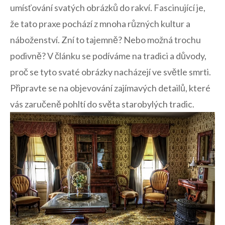
umísťování svatých obrázků do rakví. Fascinující ‍je,
že tato praxe pochází‌ z‌ mnoha‌ různých kultur a
‍náboženství. Zní⁣ to ⁣tajemně? Nebo možná trochu​
podivně? ​V článku se podíváme na tradici a důvody,
proč se ⁣tyto svaté ⁢obrázky nacházejí ve‍ světle smrti.
Připravte se na objevování zajímavých‍ detailů, ​které
vás zaručeně pohltí ​do světa starobylých tradic.