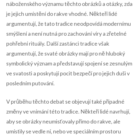
náboženského ⁤významu těchto obrázků a otázky, ‍zda‌
je‍ jejich umístění do rakve vhodné. ​Někteří lidé​
argumentují, že ‌tato tradice ‍neodpovídá​ modernímu
smýšlení a není⁣ nutná pro zachování⁤ víry a‍ zřetelné ​
pohřební ⁣rituály. Další zastánci tradice‌ však⁣
argumentují, že svaté obrázky mají pro ně hluboký
symbolický význam a představují spojení se zesnulým
ve svatosti a poskytují‌ pocit bezpečí ​pro jejich duši v
posledním putování.
V ‌průběhu těchto debat⁤ se‌ objevují také případné
změny⁢ ve⁤ vnímání ‍této‍ tradice. Někteří lidé navrhují,
aby se obrázky neumisťovaly přímo do rakve, ale
umístily se ‍vedle ní, ‍nebo ve speciálním prostoru‍