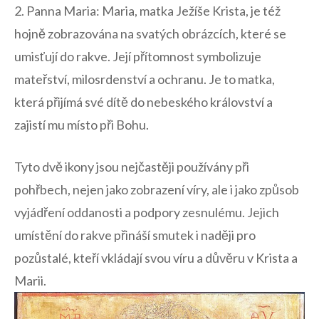
2. Panna⁣ Maria: Maria, matka Ježíše ‍Krista, je‌ též
hojně zobrazována ‍na svatých obrázcích, které se
umisťují do rakve. Její⁤ přítomnost symbolizuje
mateřství, milosrdenství a ochranu. Je to matka,
která přijímá své dítě do nebeského království a
zajistí mu místo při Bohu.
Tyto dvě ikony jsou⁣ nejčastěji používány při
pohřbech, nejen jako zobrazení víry, ale ​i jako způsob
vyjádření oddanosti a podpory zesnulému. Jejich
umístění do rakve‌ přináší smutek i naději pro
pozůstalé, ‌kteří​ vkládají svou ⁤víru a důvěru v Krista a
⁤Marii.