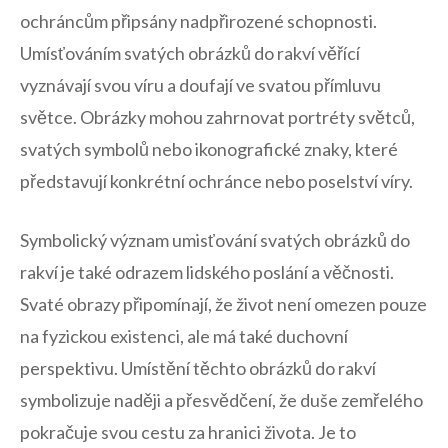
ochráncům připsány ‍nadpřirozené⁣ schopnosti. ​
Umísťováním svatých obrázků do rakví věřící
vyznávají svou víru a doufají ve svatou přímluvu
⁢světce. Obrázky mohou‍ zahrnovat portréty světců,
svatých symbolů nebo ikonografické znaky, které
představují konkrétní⁣ ochránce nebo poselství víry.
Symbolický⁢ význam umisťování ‌svatých‍ obrázků do
⁤rakví je⁤ také odrazem ⁣lidského poslání a věčnosti.
Svaté⁤ obrazy ⁣připomínají, že život⁣ není omezen pouze
na​ fyzickou existenci,‍ ale má ‌také​ duchovní
perspektivu. Umístění těchto obrázků​ do rakví
symbolizuje⁣ naději a‍ přesvědčení, že duše zemřelého
pokračuje svou cestu za hranici života. Je to