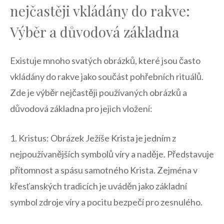
nejčastěji ‍vkládány do rakve:
‌Výběr a důvodová základna
Existuje mnoho ⁢svatých ⁢obrázků, které jsou často
vkládány ‌do rakve jako součást pohřebních rituálů.
Zde je výběr nejčastěji používaných obrázků ​a
⁤důvodová základna pro ‍jejich vložení:
1. Kristus: Obrázek Ježíše Krista je ​jedním z
nejpoužívanějších symbolů víry a naděje. ​Představuje
přítomnost a spásu samotného ⁣Krista.⁢ Zejména v
křesťanských tradicích je uváděn jako základní
symbol zdroje víry⁢ a⁣ pocitu bezpečí pro zesnulého.