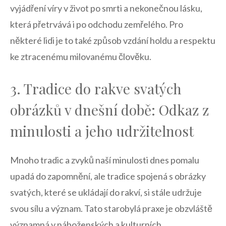
vyjádření víry v ​život po smrti a nekonečnou lásku,
‌která ​přetrvává i po odchodu zemřelého. Pro ​
některé ⁢lidi je‌ to také způsob vzdání holdu a respektu
ke ztracenému milovanému⁢ člověku.
3.‍ Tradice do rakve svatých
obrázků v⁣ dnešní době: Odkaz z
minulosti a jeho ⁢udržitelnost
Mnoho tradic a⁤ zvyků⁣ naší minulosti dnes‌ pomalu
upadá ‌do zapomnění,⁣ ale tradice spojená s obrázky
svatých, které se⁣ ukládají do rakví, si stále udržuje
svou sílu a ⁢význam. Tato ⁣starobylá praxe je‍ obzvláště
významná v náboženských a kulturních