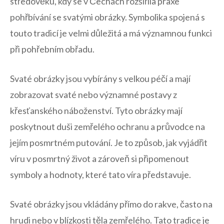
středověku, kdy se⁢ v Čechách rozšířila praxe
⁢pohřbívání se ⁤svatými obrázky. Symbolika spojená s
touto ​tradicí je velmi důležitá a má významnou funkci
při pohřebním obřadu.
Svaté obrázky jsou vybírány s velkou ⁤péčí a mají
zobrazovat svaté nebo významné postavy‍ z
křesťanského náboženství.⁤ Tyto obrázky mají
poskytnout duši zemřelého ochranu ‌a průvodce na
jejím posmrtném putování. Je⁢ to způsob, jak​ vyjádřit
víru ​v posmrtný život a zároveň si připomenout
symboly a hodnoty, které‍ tato víra představuje.
Svaté obrázky⁣ jsou vkládány přímo ​do rakve,⁢ často na⁤
hrudi nebo v blízkosti‍ těla⁣ zemřelého. Tato tradice je