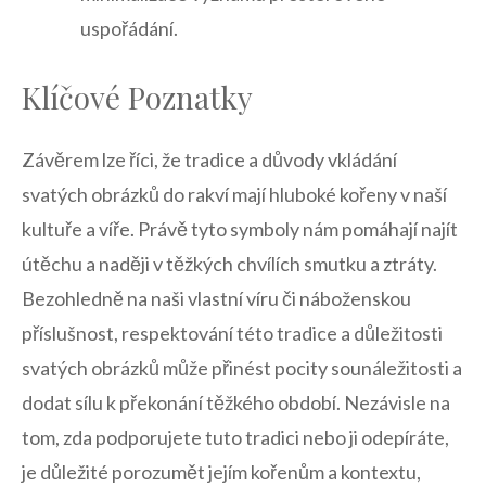
uspořádání.
Klíčové ‍Poznatky
Závěrem lze říci,‍ že tradice a důvody vkládání
svatých obrázků do rakví mají hluboké⁣ kořeny v naší
kultuře a víře. ⁢Právě tyto symboly‌ nám pomáhají najít
útěchu a naději v⁣ těžkých chvílích smutku a ztráty.
Bezohledně na naši‌ vlastní víru či náboženskou
příslušnost, respektování této ‍tradice a důležitosti
svatých ​obrázků může přinést pocity sounáležitosti a
‌dodat sílu‍ k překonání těžkého ​období. ‍Nezávisle ⁤na
tom, zda podporujete tuto tradici nebo ‍ji odepíráte,
je důležité porozumět ⁢jejím kořenům a ​kontextu,