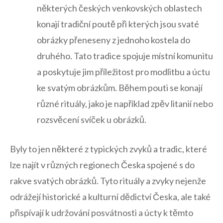
některých českých ​venkovských ⁣oblastech
konají tradiční poutě při kterých jsou svaté
obrázky přeneseny‍ z jednoho ⁤kostela do
druhého. Tato tradice spojuje místní⁢ komunitu
a poskytuje jim ⁢příležitost pro modlitbu a úctu
ke svatým obrázkům. Během pouti se konají
různé rituály, jako ‍je například zpěv litanií nebo
rozsvěcení svíček u obrázků.
Byly to jen některé z typických zvyků a tradic, které
lze najít v ⁣různých regionech Česka⁤ spojené s do
rakve‍ svatých obrázků. Tyto rituály a zvyky nejenže
odrážejí⁤ historické a kulturní dědictví Česka, ale ⁣také
‌přispívají⁢ k udržování posvátnosti a úcty k těmto