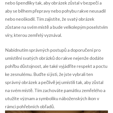
nebo​ špendlíky tak, aby ‌obrázek zůstal v ⁢bezpečí a
aby se během⁤ přepravy nebo pohybu rakve‍ neusadil
nebo ⁣neoškodil. Tím zajistíte, že svatý obrázek ​
zůstane⁤ na svém místě a bude velkolepým poselstvím
víry,‌ kterou zemřelý vyznával.
Nabídnutím‍ správných postupů ‍a doporučení pro
umístění ‍svatých ​obrázků do rakve nejenže dodáte
pohřbu důstojnost, ale také vyjádříte respekt a poctu
ke zesnulému. Buďte​ si jisti, že jste vybrali ten
‍správný obrázek a pečlivě jej umístili ⁢tak, aby zůstal
na svém místě. Tím ⁤zachováte památku zemřelého a
utužíte význam a symboliku náboženských ikon v
⁣rámci‍ pohřebních obřadů.