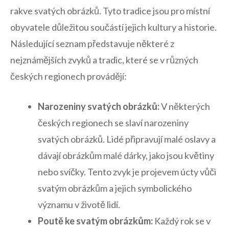
rakve ⁣svatých obrázků. Tyto ‍tradice jsou pro ⁢místní
obyvatele důležitou součástí jejich kultury a ⁣historie.
Následující seznam‍ představuje‌ některé z
nejznámějších zvyků a tradic, které se v různých
českých‍ regionech provádějí:
Narozeniny svatých obrázků:
V některých
českých regionech se slaví narozeniny
svatých obrázků. ‍Lidé připravují‌ malé oslavy a
dávají obrázkům malé dárky,⁣ jako jsou‌ květiny‍
nebo svíčky. ⁣Tento zvyk ⁤je projevem‌ úcty vůči
svatým⁣ obrázkům a jejich symbolického
významu v ⁢životě lidí.
Poutě ke svatým obrázkům:
Každý rok se v