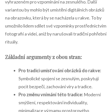
vyhrazeném pro vzpomínání na zesnulého.⁤ Další⁣
variantou by mohlo být umístění digitálních obrázků
na obrazovku, která⁣ by se nacházela‌ u rakve. To by
⁣umožnilo lidem ‍sdílet své vzpomínky prostřednictvím
fotografií a videí, aniž by‍ narušovali tradiční pohřební⁣
rituály.
Základní⁣ argumenty z obou‌ stran:
Pro tradici umisťování obrázků do‍ rakve:
​
Symbolické spojení se zesnulým, poskytují
pocit bezpečí, zachování víry a tradice.
Pro změnu vnímání této tradice:
Moderní
smýšlení, respektování ⁢individuality,
minimalizace⁣ významu ⁢prostorového