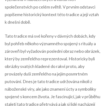
společenstvích ⁣po⁣ celém světě. V prvním odstavci
popíšeme historický kontext této tradice a ‌její vztah
k dnešní době.
Tato tradice má ⁤své kořeny v dávných dobách, kdy
byl pohřeb někoho významného spojený s rituály a
⁢zároveň byl vyžadován poslední obraz nebo obrázek,
který by zemřelého reprezentoval. Historicky byli
obrázky svatých ⁣kladené‌ do rakví proto, ​aby⁣
provázely ‌duši zemřelého na jejím posmrtném
putování. Dnes je tato tradice udržována nikoli z
náboženské víry, ale⁢ jako znamení úcty a symboliky
spojené s koncem života.​ Je fascinující, jak v průběhu
staletí tato tradice přetrvává a ⁢jak⁣ si lidé nacházejí