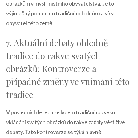
obrázkům v ⁤mysli ‌místního obyvatelstva. Je to
výjimečný pohled do tradičního folklóru a‌ víry‌
obyvatel‌ této země.
7. ⁢Aktuální debaty‌ ohledně‌
tradice do rakve svatých
obrázků: Kontroverze a
případné změny ve vnímání této
tradice
V posledních letech ⁤se ⁤kolem tradičního zvyku
vkládání⁣ svatých obrázků do rakve začaly‌ vést živé
⁤debaty. Tato ​kontroverze se týká hlavně