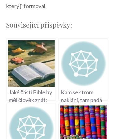
který ji formoval. ​
Související příspěvky:
Jaké části Bible by
Kam se strom
měl člověk znát:
naklání, tam padá
Essenciální znalosti
Bible: Přísloví o
biblického textu
důsledcích