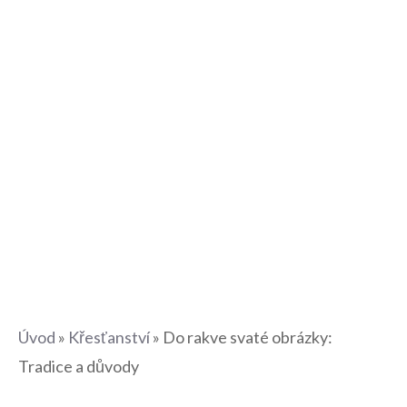
Úvod
»
Křesťanství
»
Do rakve svaté obrázky:
Tradice a důvody