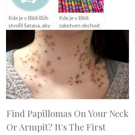
Kde je v Bibli Bůh
Kde je v Bibli
stvořil Satana, aby
zakotven obchod:
škodil: Pohled na
Etika obchodu a
zlo a boží stvoření
podnikání v
posvátném textu
Find Papillomas On Your Neck
Or Armpit? It's The First