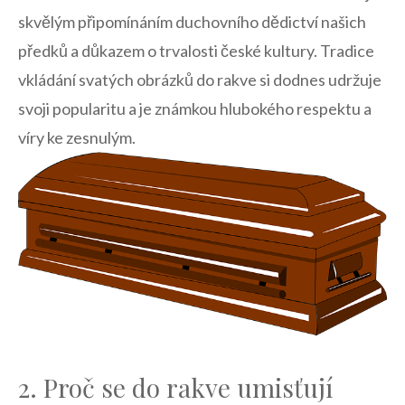
skvělým připomínáním‍ duchovního dědictví našich ​
předků a ‍důkazem o trvalosti české kultury. Tradice
‍vkládání svatých ‍obrázků do rakve si​ dodnes udržuje
svoji popularitu⁤ a ⁣je⁣ známkou ‍hlubokého respektu a
víry ke zesnulým.
2. Proč‍ se do⁤ rakve umisťují