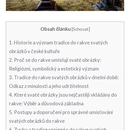
Obsah článku
[
Schovat
]
1. Historie a význam‌ tradice do rakve svatých
obrázků v české kultuře
2. Proč‍ se do⁤ rakve umisťují svaté obrázky:
Religiózní, symbolický a estetický význam
3.‍ Tradice do rakve svatých obrázků v⁣ dnešní době:
Odkaz z minulosti a jeho ⁢udržitelnost
4. Které svaté obrázky ⁤jsou nejčastěji ‍vkládány do
rakve: ‌Výběr a důvodová základna
5. Postupy a doporučení pro správné umisťování
svatých obrázků do rakve
6. Zvyky⁤ a tradice spojené s ⁢do rakve svatých