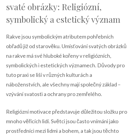
svaté obrázky: Religiózní,
symbolický a estetický význam
Rakve jsou symbolickým ‍atributem‍ pohřebních
⁤obřadů již ​od starověku. Umísťování svatých obrázků
na ​rakve má své hluboké kořeny v religiózních,
symbolických i⁣ estetických významech. Důvody pro
tuto praxi ⁢se liší v různých kulturách a
náboženstvích,⁣ ale všechny mají společný základ‍ –
⁣vzývání svatosti a ochrany pro zemřelého.
Religiózní motivace představuje ‌důležitou složku ‌pro
mnoho věřících ‍lidí. ‌Světci ‌jsou často vnímáni jako
prostředníci mezi ⁣lidmi ⁣a bohem, a tak jsou⁣ těchto