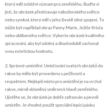
který ‍měl zvláštní význam‌ pro ‍zemřelého. Buďte si
jisti,‌ že obrázek představuje náboženského světce
nebo symbol, který měl⁣ v jeho životě silné spojení. ⁤To
může být například obraz‌ Panny‌ Marie, Ježíše Krista
nebo oblíbeného světce. Vyberte⁢ obrázek ⁢kvalitního
zpracování, ⁣aby byl odolný⁣ a dlouhodobě zachoval
svou ⁣estetickou ​hodnotu.
2. ‌Správné umístění: Umísťování​ svatých obrázků do
rakve by mělo být provedeno s pečlivostí a
respektem. Nejlepší místo pro ⁣umístění je na vrchol
⁣rakve, mírně skloněný směrem k hlavě zemřelého.
Ujistěte ⁣se, že obrázek je dobře zafixován a pevně
⁣umístěn. Je vhodné použít speciální lepící‌ pásku