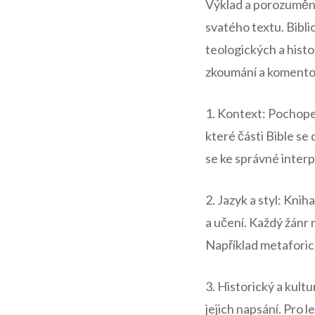
Výklad a porozumění
svatého textu. Biblic
teologických a histo
zkoumání a komentov
1. Kontext: Pochopen
které části Bible se
se ke správné interp
2. Jazyk a styl: Knih
a učení. Každý žánr 
Například metaforic
3. Historický a kultu
jejich napsání. Pro 