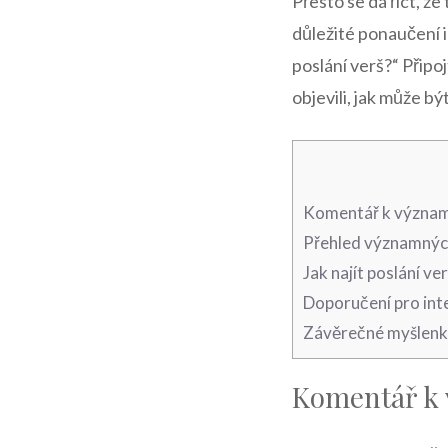
Přesto se dá říct, ž
důležité ponaučení 
poslání verš?“ Přip
objevili, jak může bý
Komentář k významu
Přehled významných
Jak najít poslání ver
Doporučení pro int
Závěrečné myšlen
Komentář k 