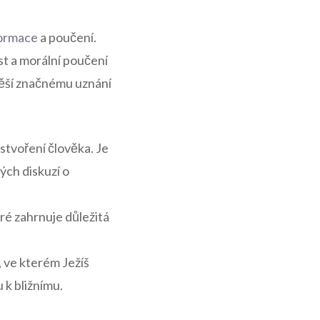
formace
a poučení.
st a morální poučení
 těší značnému uznání
stvoření člověka. Je
ých diskuzí o
ré zahrnuje důležitá
 ve kterém Ježíš
 k bližnímu.