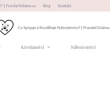
í? | PravdaOIslámu.cz
Blog
Kontakt
Co Spojuje a Rozděluje Náboženství? | PravdaOIslámu
Křesťanství
Náboženství