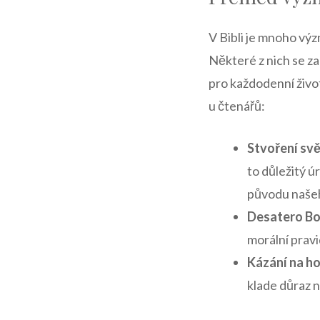
V Bibli je mnoho vý
Některé z nich se za
pro každodenní život
u čtenářů:
Stvoření svě
to důležitý 
původu našeh
Desatero Bož
morální pravi
Kázání na ho
klade důraz n