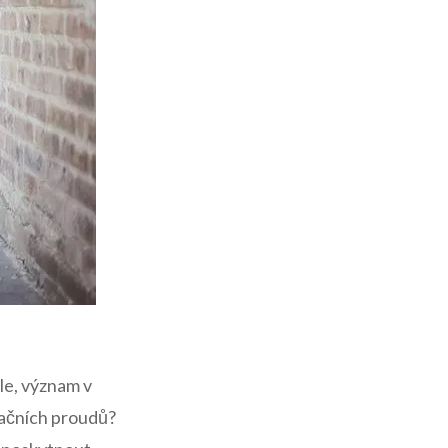
ble, význam v
ačních proudů?