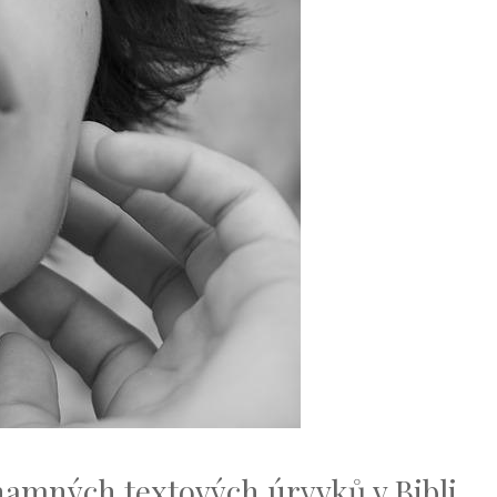
namných textových úryvků v Bibli