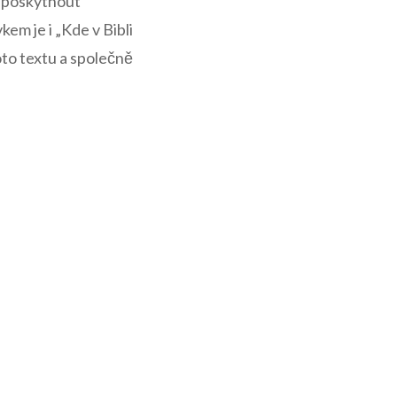
m poskytnout
m je i „Kde v Bibli
to textu a společně