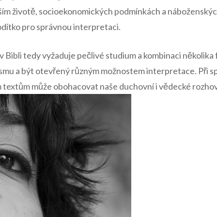
ším životě, socioekonomických podmínkách a náboženskýc
odítko pro správnou interpretaci.
Bibli tedy vyžaduje pečlivé studium a kombinaci několika f
mu a být otevřený různým možnostem interpretace. Při s
m textům může obohacovat naše duchovní i vědecké rozhov