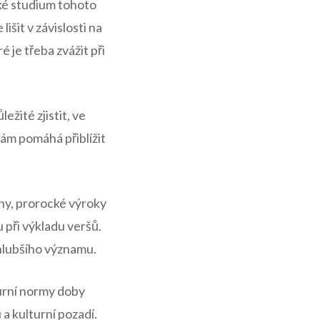
cké studium tohoto
išit v závislosti na
 je třeba zvážit při
žité zjistit, ve
nám pomáhá přiblížit
běhy, prorocké výroky
u při výkladu veršů.
hlubšího významu.
lturní normy doby
 a kulturní pozadí.