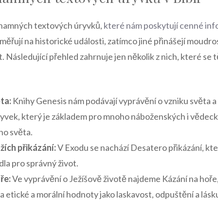
znamných textových úryvků,
které nám poskytují cenné in
měřují na historické události, zatímco jiné přinášejí moudro
. Následující přehled zahrnuje jen několik z nich, které se
ta:
Knihy Genesis nám podávají vyprávění o vzniku světa a 
úryvek, který je základem pro mnoho náboženských i vědeck
o světa.
ích přikázání:
V Exodu se nachází Desatero přikázání, kte
dla pro správný život.
ře:
Ve vyprávění o Ježíšově životě najdeme Kázání na hoře,
a etické a morální hodnoty jako laskavost, odpuštění a lásku