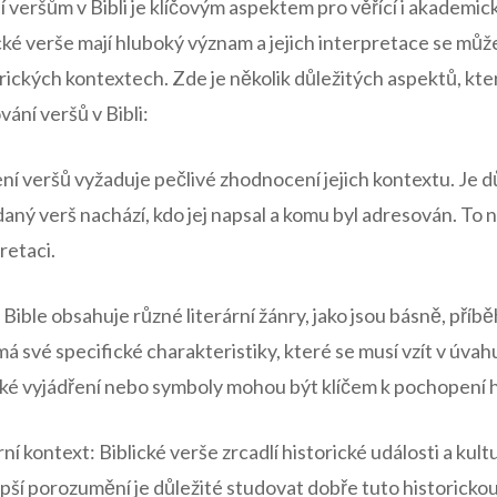
 veršům v Bibli je klíčovým aspektem pro věřící i akademi
ké verše mají hluboký význam a jejich interpretace se může l
rických kontextech. Zde je několik důležitých aspektů, které
ání veršů v Bibli:
í veršů vyžaduje pečlivé zhodnocení jejich kontextu. Je důle
 daný verš nachází, kdo jej napsal a komu byl adresován. To 
retaci.
a Bible obsahuje různé literární žánry, jako jsou básně, pří
má své specifické charakteristiky, které se musí vzít v úvah
ké vyjádření nebo symboly mohou být klíčem k pochopení 
rní kontext: Biblické verše zrcadlí historické události a ku
lepší porozumění je důležité studovat dobře tuto historickou