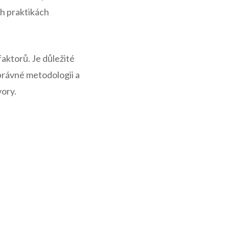
h praktikách
aktorů. Je důležité
právné metodologii a
ory.