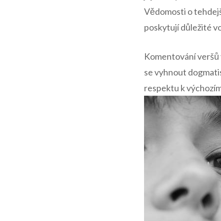
Vědomosti o tehdej
poskytují důležité v
Komentování veršů v 
se vyhnout dogmatis
respektu k výchozí