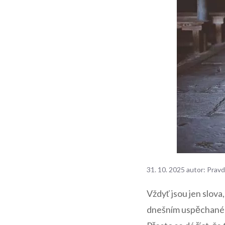
31. 10. 2025
autor:
Pravd
Vždyť jsou jen slova
dnešním uspěchaném