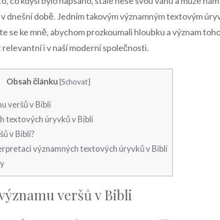
e to, co kdysi bylo napsáno, stále nese svou váhu a může ná
i v dnešní době. Jedním takovým významným textovým úryvke
ojte se ke mně, abychom prozkoumali hloubku a význam toho
t relevantní i v naší moderní společnosti.
Obsah článku
[
Schovat
]
 veršů v Bibli
 textových úryvků v Bibli
šů v Bibli?
erpretaci významných textových úryvků v Bibli
ky
významu veršů v Bibli