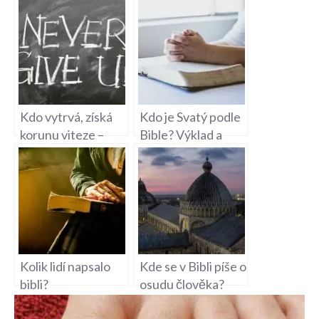
Kdo vytrvá, získá
Kdo je Svatý podle
korunu viteze –
Bible? Výklad a
Biblická moudrost
analýza biblických
o vytrvalosti
postav
Kolik lidí napsalo
Kde se v Bibli píše o
bibli?
osudu člověka?
Duchovní reflexe