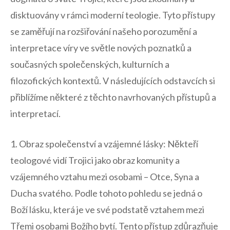
disktuovány v ​rámci moderní teologie. Tyto přístupy
se​ zaměřují na rozšiřování našeho porozumění a
interpretace‌ víry ve světle nových poznatků a
současných společenských,⁢ kulturních ‍a
filozofických kontextů. ⁢V následujících odstavcích si
⁣přiblížíme některé z těchto navrhovaných přístupů​ a
interpretací.
1. Obraz společenství a vzájemné ​lásky: Někteří⁣
teologové vidí ⁢Trojici jako obraz komunity a
vzájemného vztahu mezi ‍osobami – Otce, Syna​ a
⁣Ducha svatého. Podle tohoto pohledu se jedná o
Boží lásku, která​ je ve‌ své podstatě vztahem mezi
Třemi osobami Božího bytí.‌ Tento přístup zdůrazňuje