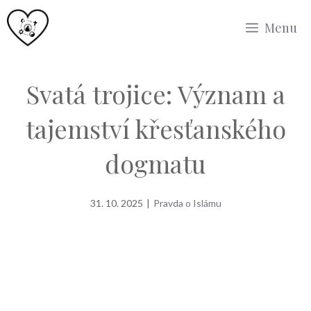
Přeskočit
Menu
na
obsah
Svatá trojice: Význam a
tajemství křesťanského
dogmatu
31. 10. 2025
|
Pravda o Islámu