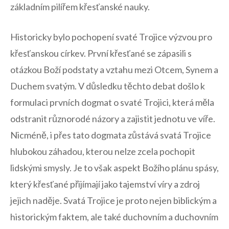
základním pilířem křesťanské‌ nauky.
Historicky bylo⁤ pochopení svaté Trojice výzvou⁣ pro
křesťanskou církev. První křesťané ⁢se zápasili s
otázkou Boží podstaty ​a vztahu mezi Otcem, Synem a
​Duchem svatým.⁢ V důsledku těchto debat došlo ‌k
formulaci prvních dogmat​ o svaté Trojici, ‌která měla
odstranit ‍různorodé názory​ a zajistit ‍jednotu ve víře.
Nicméně, i přes tato dogmata ‌zůstává ‌svatá‌ Trojice‌
hlubokou záhadou,⁢ kterou nelze zcela pochopit
‌lidskými smysly. Je to ⁤však aspekt Božího⁤ plánu spásy,
který křesťané přijímají jako tajemství víry a zdroj
jejich‌ naděje. ‍Svatá Trojice⁤ je ⁢proto nejen biblickým ⁣a
historickým⁤ faktem, ale⁣ také duchovním‍ a duchovním