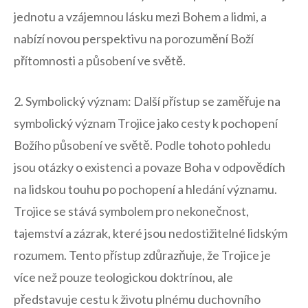
jednotu a vzájemnou lásku mezi Bohem a ⁢lidmi, ​a
nabízí novou perspektivu na porozumění Boží
přítomnosti a⁣ působení ve světě.
2. Symbolický význam:‍ Další​ přístup se​ zaměřuje na
symbolický význam Trojice‌ jako cesty k pochopení
Božího působení⁣ ve světě. Podle tohoto ⁣pohledu
jsou otázky ⁢o​ existenci a povaze‍ Boha ⁢v odpovědích
na lidskou touhu po pochopení a hledání významu.
Trojice se⁤ stává symbolem pro ‌nekonečnost,
tajemství a ​zázrak, které jsou nedostižitelné⁢ lidským
rozumem. Tento ⁣přístup‌ zdůrazňuje, že ‍Trojice je
více než⁣ pouze ‌teologickou doktrínou,‍ ale
představuje cestu k životu‌ plnému duchovního