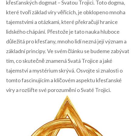
křesťanských dogmat – Svatou Trojici. Toto dogma,
které ‍tvoří základ víry‌ věřících, ⁣je obklopeno mnoha
tajemstvími a ​otázkami, které překračují hranice
lidského​ chápání. Přestože ‌je tato nauka hluboce
důležitá ​pro křesťany, mnoho lidí nezná​ její význam a⁣
základní principy.‌ Ve svém článku se budeme zabývat‌
tím,⁤ co skutečně znamená Svatá Trojice a jaké
tajemství a ‌mystérium skrývá. Osvojte⁢ si znalosti ‍o
tomto ‍fascinujícím a klíčovém aspektu⁤ křesťanské
víry ⁣a‍ rozšiřte ⁤své porozumění⁤ o Svaté Trojici.