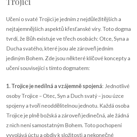
Trojici
Učení o svaté Trojici je ‌jedním z nejdůležitějších‌ a​
nejtajemnějších aspektů křesťanské víry. Toto dogma
tvrdí, ​že Bůh existuje ⁤ve třech osobách: Otce, Syna a
Ducha svatého, které jsou ale zároveň jedním
jediným Bohem. Zde jsou některé klíčové koncepty a
učení související s tímto dogmatem:
1. Trojice je nedílná a⁢ vzájemně spojená
: Jednotlivé
osoby ⁤Trojice – ⁤Otec, Syn​ a Duch⁤ svatý – jsou úzce ​
spojeny a ⁤tvoří neoddělitelnou jednotu. Každá osoba
Trojice je plně‌ božská a zároveň jedinečná, ale žádná
z nich není samostatným ⁤Bohem. Toto pochopení
‍vyvolává úctu a obdiv k složitosti ‍a nekonečné