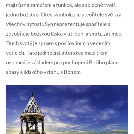
mají různá zaměření⁣ a ​funkce,⁤ ale ‌společně ⁢tvoří
jedno ‍božstvo. Otec symbolizuje stvořitele světa a
všechny bytosti, Syn reprezentuje spasitele a
zosobňuje ⁢božskou lásku⁢ v utrpení ⁣a smrti, zatímco
Duch svatý ‍je ⁣spojen s⁤ posilováním a vedením
věřících. Tato jedinečná interakce mezi třemi
osobami je základem pro pochopení Božího plánu‌
spásy a lidského vztahu s Bohem.