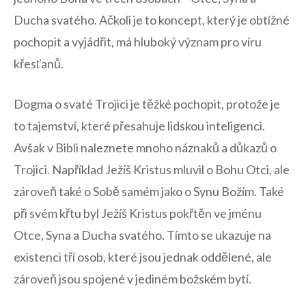
Ducha svatého. Ačkoli je⁣ to koncept,⁤ který je obtížné
pochopit a vyjádřit, má ​hluboký​ význam pro víru
⁣křesťanů.
Dogma o svaté Trojici je těžké pochopit,⁢ protože​ je
to tajemství, které přesahuje lidskou inteligenci.
Avšak v ⁢Bibli naleznete mnoho ‌náznaků a důkazů o
‍Trojici.⁢ Například Ježíš Kristus mluvil o Bohu Otci, ale
zároveň také o Sobě samém jako o ⁢Synu ‌Božím. Také
při ⁤svém​ křtu byl Ježíš Kristus pokřtěn ve jménu
Otce, Syna‍ a Ducha ⁢svatého. Tímto ‌se ukazuje⁣ na
existenci tří ⁣osob, které jsou jednak ⁣oddělené, ale
zároveň ​jsou spojené v jediném božském bytí.