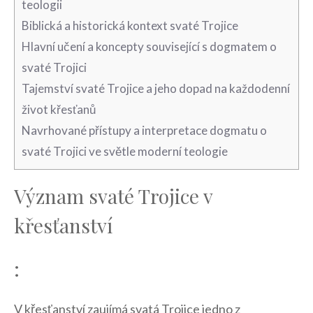
teologii
Biblická ⁤a historická kontext svaté Trojice
Hlavní učení a koncepty související s dogmatem o⁢
svaté Trojici
Tajemství svaté Trojice a jeho ​dopad na každodenní
život křesťanů
Navrhované ​přístupy a interpretace‍ dogmatu ​o
svaté Trojici ve světle moderní teologie
Význam svaté‍ Trojice v
křesťanství
:
V⁤ křesťanství‍ zaujímá svatá Trojice jedno z