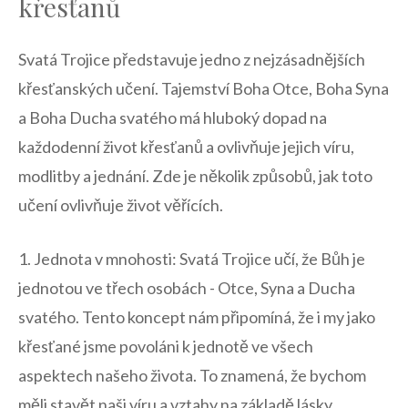
křesťanů
Svatá Trojice ⁣představuje jedno z nejzásadnějších
křesťanských učení. Tajemství Boha Otce,‌ Boha Syna
a Boha ⁢Ducha svatého má‍ hluboký dopad na
každodenní život křesťanů a ovlivňuje ‍jejich víru,
modlitby a jednání. Zde je​ několik ​způsobů, jak toto
⁢učení ovlivňuje ⁢život věřících.
1. Jednota⁣ v⁣ mnohosti: Svatá‌ Trojice‌ učí, že Bůh⁢ je
jednotou ⁤ve⁤ třech osobách ‌- Otce, Syna a Ducha
svatého. Tento koncept ‌nám připomíná, že i ⁣my jako
křesťané jsme povoláni ⁤k jednotě ve​ všech
aspektech​ našeho života. To ‍znamená, že bychom
měli stavět naši víru ​a ‌vztahy na základě lásky,