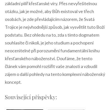
základní pilíř ‍křesťanské‍ víry. Přes nevyřešitelnou​
otázku,⁣ jak je možné, aby Bůh existoval ve třech
osobách, je zde převládajícím názorem, že Svatá
Trojice je nejvhodnější způsob, jak vysvětlit tuto Boží
podstatu. Bez ohledu⁤ na‍ to, zda⁢ s tímto​ dogmatem
souhlasíte či nikoli, je ⁢jeho studium ​a pochopení
neocenitelné při porozumění​ fundamentální knihu‍
křesťanského náboženství. Doufáme, že ‌tento
článek vám pomohl rozšířit vaše znalosti a vzbudil
zájem o další pohledy ‌na tento komplexní náboženský
⁢koncept.
Související příspěvky: