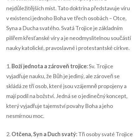
nejdůležitějších míst. Tato doktrína představuje víru
v existenci jednoho Boha ve třech osobách – Otce,
⁤Syna⁤ a Ducha ⁤svatého. Svatá Trojice je ‍základním
pilířem‌ křesťanské víry a je neodmyslitelnou součástí
nauky‌ katolické, pravoslavné i protestantské církve.
1.⁤
Boží ‍jednota a zároveň trojice:
Sv. ‌Trojice
⁣vyjadřuje nauku, ‍že Bůh‍ je ‍jediný, ale‌ zároveň se
skládá ze tří osob, ⁣které jsou vzájemně ‌propojeny a ​
mají podíl⁤ na ⁢božství. Jedná se ‌o jedinečný‍ koncept,
který vyjadřuje tajemství ⁤povahy Boha a jeho
‌nesmírnou moc.
2.
Otčena, Syn a Duch ⁤svatý:
Tři osoby svaté Trojice