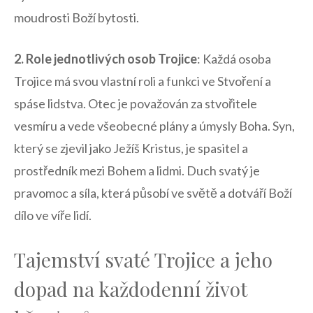
moudrosti ⁣Boží bytosti.
2. ⁣Role jednotlivých ​osob Trojice
: ⁣Každá osoba
Trojice⁢ má svou vlastní roli a funkci ve⁣ Stvoření⁢ a
spáse lidstva. Otec je ‍považován za stvořitele
vesmíru a vede všeobecné plány ⁢a úmysly Boha. Syn,
který se zjevil jako Ježíš‍ Kristus, ‍je ⁢spasitel a⁤
prostředník mezi⁢ Bohem a ‌lidmi. ​Duch svatý je
⁢pravomoc a síla,⁢ která působí ve světě a dotváří Boží
dílo ve víře lidí.
Tajemství svaté Trojice a jeho ​
dopad na každodenní život