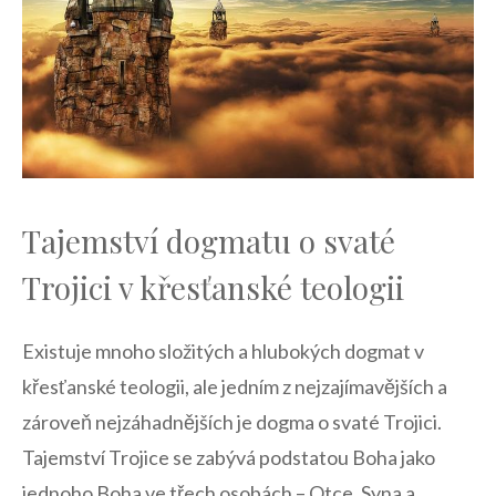
Tajemství dogmatu o svaté⁢
Trojici v křesťanské teologii
Existuje ⁤mnoho ⁢složitých a hlubokých dogmat v
křesťanské teologii,⁢ ale​ jedním z nejzajímavějších a
zároveň nejzáhadnějších je dogma ⁣o svaté Trojici.
Tajemství Trojice se zabývá podstatou Boha ‌jako
jednoho Boha ve třech osobách⁤ – Otce, Syna ⁣a