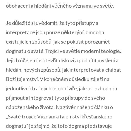
obohacení a hledání věčného významu ve⁣ světě.
Je důležité si uvědomit, že tyto přístupy a
interpretace jsou pouze některými z mnoha
existujících ⁤způsobů, jak se pokusit porozumět⁤
dogmatu o ⁢svaté Trojici ve světle moderní teologie.
Jejich ​účelem je ⁣otevřít diskuzi a podnítit myšlení a
hledání nových způsobů, jak interpretovat ‌a chápat
Boží tajemství. ⁤V konečném důsledku​ záleží na​
jednotlivcích a jejich ⁢osobní víře, jak⁣ se⁣ rozhodnou⁢
přijmout a integrovat tyto přístupy do svého
náboženského života. ⁤Na závěr‍ našeho‌ článku o⁤
„Svaté trojici: Význam a tajemství křesťanského
dogmatu“ ⁣je zřejmé, že toto ‍dogma představuje