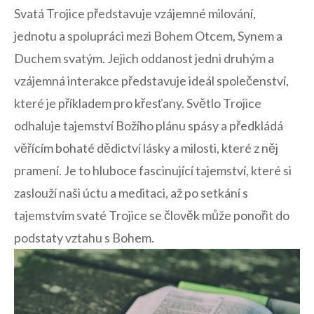
Svatá Trojice představuje vzájemné milování,
jednotu a spolupráci mezi Bohem Otcem, Synem a​
Duchem svatým. Jejich oddanost jedni druhým a⁤
vzájemná interakce představuje ideál společenství,
‍které je příkladem pro křesťany. Světlo Trojice
odhaluje tajemství Božího plánu spásy a⁣ předkládá
⁤věřícím ⁤bohaté dědictví lásky a milosti,​ které z něj
pramení. Je to hluboce⁣ fascinující⁤ tajemství, které si‌
zaslouží naši úctu ‍a meditaci, až po setkání s
tajemstvím svaté‍ Trojice se​ člověk může ponořit do⁣
podstaty vztahu ‍s Bohem.