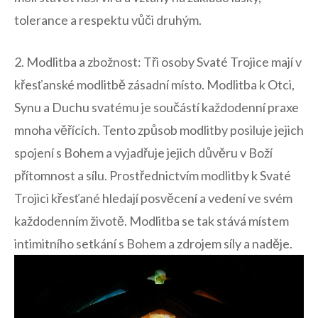
tolerance‌ a respektu vůči druhým.
2.⁢ Modlitba ⁣a zbožnost: Tři osoby⁢ Svaté Trojice mají v‍
křesťanské ‍modlitbě zásadní místo. Modlitba​ k Otci,
Synu ‍a Duchu⁣ svatému je ‌součástí každodenní praxe
mnoha věřících. Tento způsob‌ modlitby​ posiluje​ jejich
spojení s Bohem ⁤a vyjadřuje jejich důvěru v Boží
přítomnost a sílu. ‌Prostřednictvím modlitby k Svaté⁤
Trojici křesťané hledají posvěcení ⁤a ⁣vedení ve svém
každodenním životě. Modlitba se tak stává místem​
intimitního setkání s Bohem a zdrojem ⁢síly a naděje.