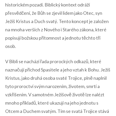
historickém pozadí. Biblický kontext odráží
přesvědčení, že Bůh se zjevil lidem jako Otec,‍ syn
Ježíš Kristus ​a ‌Duch ⁤svatý. Tento koncept je založen
na mnoha verších z Nového i Starého zákona,⁣ které⁤
popisují​ božskou ⁢přítomnost⁣ a‌ jednotu těchto tří
osob.
V​ Bibli se nachází řada prorockých odkazů, které
naznačují‍ příchod Spasitele a jeho vztah k Bohu. ‌Ježíš
Kristus, jako ⁢druhá ‌osoba svaté‍ Trojice, plně naplnil
‌tyto proroctví svým narozením, životem, smrtí a‌
vzkříšením. V samotném⁣ Ježíšově životě ⁤lze​ nalézt
⁢mnoho příkladů, které ukazují na jeho jednotu s
Otcem a Duchem svatým. Tím ​se svatá Trojice stává