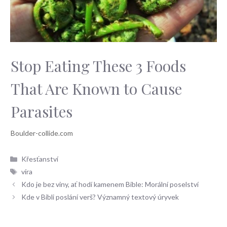
Stop Eating These 3 Foods
That Are Known to Cause
Parasites
Rubriky
Křesťanství
Štítky
víra
Kdo je bez viny, ať hodí kamenem Bible: Morální poselství
Kde v Bibli poslání verš? Významný textový úryvek