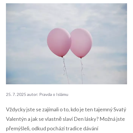
25. 7. 2025
autor:
Pravda o Islámu
Vždycky jste se zajímali⁣ o to, ⁣kdo je ten tajemný Svatý
Valentýn a jak se ⁣vlastně slaví Den lásky? Možná jste
⁤přemýšleli, odkud pochází tradice dávání