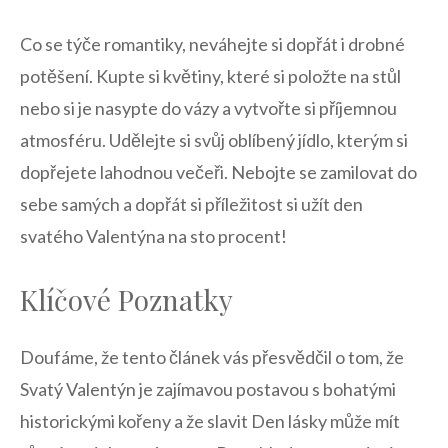
Co‍ se týče romantiky, neváhejte si dopřát i⁢ drobné
potěšení. Kupte si květiny, které ⁢si položte na stůl
nebo si je nasypte do vázy‌ a vytvořte si příjemnou
atmosféru. Udělejte si svůj oblíbený jídlo, kterým si
dopřejete lahodnou večeři. Nebojte se zamilovat ‍do
sebe samých a dopřát si příležitost si užít den
svatého Valentýna na sto procent!
Klíčové Poznatky
Doufáme,‍ že tento článek ‌vás přesvědčil ‌o tom, že
Svatý ⁢Valentýn je zajímavou postavou s bohatými
historickými kořeny a že slavit Den​ lásky může‍ mít