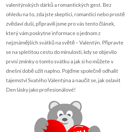
valentýnských dárků a romantických gest. Bez
⁤ohledu na to,‍ zda jste skeptici, romantici‍ nebo prostě⁣
zvědaví duší, připravili jsme ⁣pro vás tento článek,
který vám poskytne informace o jednom ‌z
nejznámějších svátků​ na světě – Valentýn. Připravte
se ⁤na spletitou cestu do minulosti, kdy se‍ objevilo
první zmínky o⁢ tomto svátku a ⁤jak ‍si ho můžete⁣ v
dnešní ​době užít naplno. Pojďme společně ‌odhalit
tajemství Svatého ⁣Valentýna a naučit se, jak oslavit
⁢Den lásky jako profesionálové!