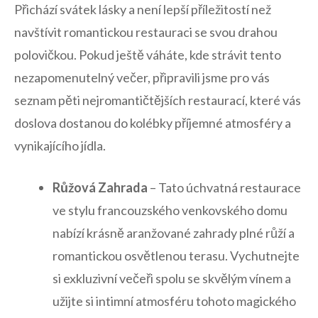
Přichází svátek lásky a není lepší příležitostí než
navštívit romantickou ‌restauraci se ⁤svou drahou‌
polovičkou. Pokud ‍ještě‌ váháte, ‌kde⁤ strávit tento​
nezapomenutelný večer, připravili⁣ jsme pro⁤ vás
seznam pěti‌ nejromantičtějších restaurací, které ​vás
doslova dostanou do kolébky příjemné atmosféry a
vynikajícího jídla.
Růžová Zahrada
– ⁣Tato úchvatná restaurace
ve stylu francouzského venkovského domu
nabízí krásně aranžované zahrady plné růží a
romantickou‍ osvětlenou terasu. Vychutnejte
si exkluzivní večeři spolu se ‌skvělým vínem a
užijte si intimní atmosféru tohoto magického