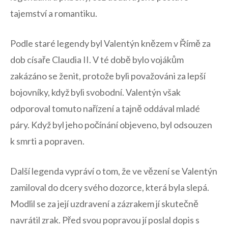
tajemství a romantiku.
Podle staré legendy byl Valentýn knězem v Římě za
dob ​císaře‍ Claudia II. ⁢V té době bylo vojákům
⁣zakázáno se ženit, protože byli považováni za ‍lepší⁣
bojovníky, když byli​ svobodní. Valentýn však
odporoval tomuto nařízení a tajně oddával mladé
páry. ⁤Když byl jeho počínání objeveno, byl odsouzen‍
k smrti a popraven.
Další‌ legenda vypráví o tom, že ve vězení se ⁣Valentýn
zamiloval do dcery svého dozorce, která byla⁢ slepá.
Modlil se za její uzdravení a zázrakem jí skutečně
navrátil zrak. ​Před‌ svou popravou jí​ poslal dopis s