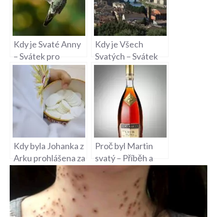
Kdy je Svaté Anny
Kdy je Všech
– Svátek pro
Svatých – Svátek
všechny Anny a
památky všech
Anniky
svatých
Kdy byla Johanka z
Proč byl Martin
Arku prohlášena za
svatý – Příběh a
svatou –
Svatý Martin
Kanonizace
Francouzské
Hrdinky