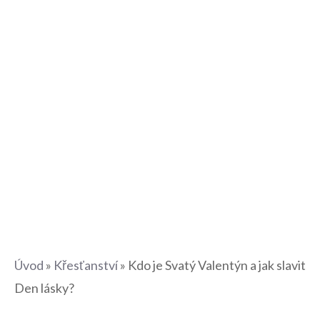
Úvod
»
Křesťanství
»
Kdo je Svatý Valentýn a jak slavit
Den lásky?