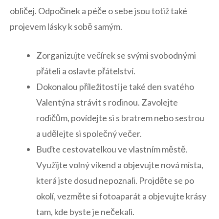
obličej. Odpočinek a péče o sebe jsou totiž také
projevem ⁣lásky​ k⁤ sobě samým.
Zorganizujte večírek se svými svobodnými
přáteli a oslavte přátelství.
Dokonalou příležitostí je také⁣ den svatého​
Valentýna strávit s rodinou. Zavolejte
rodičům, povídejte si s bratrem nebo ​sestrou
a udělejte si společný ​večer.
Buďte cestovatelkou ve vlastním městě.
Využijte volný víkend ⁣a ‍objevujte nová místa,
která jste dosud ‍nepoznali. Projděte‌ se po
⁤okolí, ​vezměte si fotoaparát a objevujte krásy
tam,⁤ kde byste je nečekali.