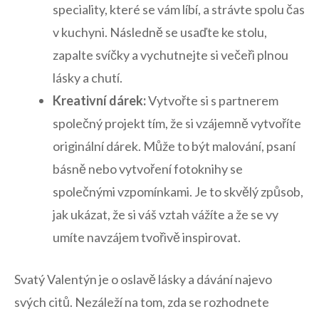
speciality, které se ⁣vám líbí, a strávte spolu čas
v kuchyni. Následně se usaďte ke stolu,
‌zapalte ⁢svíčky⁤ a vychutnejte si⁤ večeři plnou
lásky⁣ a chutí.
Kreativní dárek:
Vytvořte​ si s partnerem
společný projekt⁤ tím, že si vzájemně vytvoříte
originální dárek. Může to být malování, psaní
básně⁤ nebo ⁢vytvoření fotoknihy se⁣
společnými vzpomínkami. Je to skvělý způsob,
jak ukázat, že si váš vztah vážíte a že se vy
umíte navzájem tvořivě inspirovat.
Svatý Valentýn je o ​oslavě lásky a dávání najevo
svých‍ citů. Nezáleží na tom, zda se rozhodnete