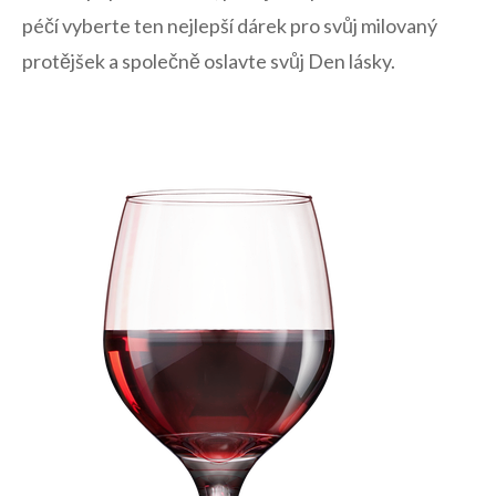
péčí vyberte ten ⁣nejlepší ⁣dárek pro svůj milovaný
protějšek a společně ⁢oslavte⁣ svůj Den ‍lásky.