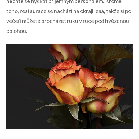
nechte⁢ se hýčkat příjemným personálem. Kromě⁢
toho,⁤ restaurace se nachází na okraji lesa, takže si po
večeři ‌můžete ​procházet ruku v⁢ ruce pod hvězdnou
oblohou.