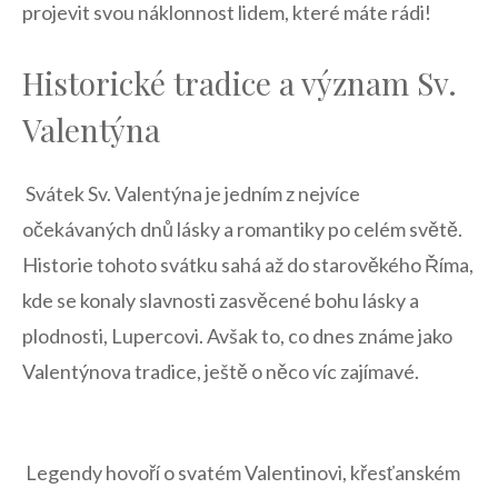
⁤projevit svou náklonnost ⁢lidem, které máte rádi!
Historické tradice a význam‌ Sv.
Valentýna
⁢ Svátek Sv. Valentýna je jedním z nejvíce ​
očekávaných‌ dnů lásky a ‌romantiky po⁢ celém světě.
Historie tohoto svátku sahá až do starověkého Říma,
kde se konaly slavnosti zasvěcené bohu lásky ‌a
plodnosti, Lupercovi. ⁣Avšak to, co ⁢dnes známe ​jako
‌Valentýnova tradice, ještě o něco víc zajímavé.
⁢ Legendy hovoří o svatém Valentinovi, křesťanském