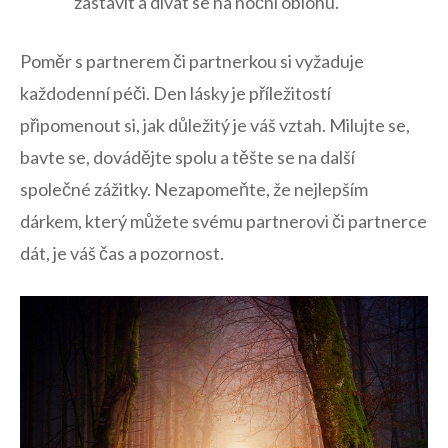
‌zastavit a dívat se na noční oblohu.
Poměr‌ s partnerem či ‌partnerkou si vyžaduje
každodenní péči. Den lásky je příležitostí
připomenout si, jak důležitý je váš vztah. Milujte‌ se,
bavte se, dovádějte spolu a těšte se⁣ na další
společné zážitky. ⁣Nezapomeňte, že nejlepším
dárkem,⁤ který⁤ můžete svému partnerovi či ⁣partnerce
dát, je váš čas a pozornost.