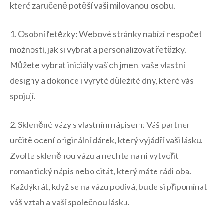
které zaručeně potěší vaši⁣ milovanou osobu.
1. Osobní řetězky: Webové⁣ stránky nabízí nespočet
možností, jak si ‌vybrat a personalizovat⁢ řetězky.
Můžete vybrat iniciály vašich jmen, vaše vlastní
designy a dokonce‍ i vyryté důležité dny, které ‍vás
spojují.
2. Skleněné vázy s vlastním ⁤nápisem: Váš partner
určitě ocení ‌originální dárek, který vyjádří vaši lásku.
Zvolte skleněnou ‌vázu a nechte⁤ na ni vytvořit
romantický⁢ nápis nebo citát, ‍který máte rádi oba.
Každýkrát, když se na vázu‌ podívá, bude si připomínat
váš vztah a vaší společnou lásku.