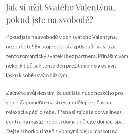
Jak si užít Svatého Valentýna,
pokud jste⁣ na ​svobodě?
Pokud jste⁢ na svobodě v den svatého Valentýna,
nezoufejte!⁣ Existuje spousta způsobů, ⁤jak ⁣si⁣ užít
tento romantický svátek i bez partnera. Přináším vám
několik tipů, jak tento den prožít‍ naplno a oslavit
lásku k sobě i svým blízkým.
Začněte svůj ​den tím, že uděláte něco hezkého pro
sebe.⁤ Zapomeňte na stres a ⁣
udělejte si čas na
relaxaci
a péči o ‌sebe. Třeba si zajděte do⁢ wellness
centra na masáž, nebo⁣ si doma udělejte domácí spa.
⁢Dejte si horkou lázeň ⁣s ⁣vonnými oleji a maskou na