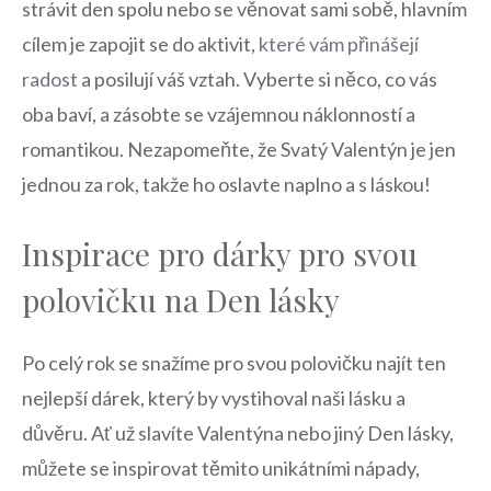
strávit den spolu nebo se věnovat‍ sami sobě, hlavním
cílem je zapojit se do aktivit,‍
které ‌vám přinášejí
radost
a posilují váš vztah. Vyberte si něco, co⁢ vás
‌oba baví, a zásobte se vzájemnou ⁢náklonností a
romantikou. Nezapomeňte, ⁢že Svatý ‌Valentýn je jen
jednou ⁤za rok, takže ho oslavte naplno a s láskou!
Inspirace ‍pro dárky pro svou⁤
polovičku na Den⁢ lásky
Po celý rok se‍ snažíme ‍pro svou polovičku najít ⁢ten
nejlepší dárek, který⁤ by vystihoval naši ⁢lásku a
důvěru. Ať už‍ slavíte ⁤Valentýna ‍nebo‍ jiný Den lásky,
můžete se inspirovat těmito unikátními nápady,