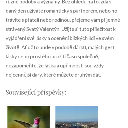
různé‍ podoby⁢ a významy. Bez ohledu na ⁤to, zda si
daný den užíváte romanticky s partnerem, nebo ⁣ho⁢
trávíte s‍ přáteli‍ nebo rodinou, přejeme vám ‌příjemně
strávený‍ Svatý Valentýn. Užijte si tuto⁣ příležitost k
vyjádření své lásky a ocenění blízkých lidí ve⁢ svém
životě. Ať už to bude v podobě dárků,​ malých gest
lásky nebo prostého prožití času společně,
‌nezapomeňte, že láska a upřímnost jsou vždy
nejcennější dary, které můžete druhým dát.
Související příspěvky: