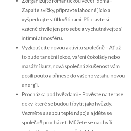
Zorganizujte romantickou večeři doma –
Zapalte​ svíčky, připravte lahodné jídlo a
vyšperkujte stůl květinami. Připravte si
‍vzácné⁤ chvíle jen⁢ pro sebe a vychutnávejte si ​
intimní atmosféru.
Vyzkoušejte novou aktivitu společně – Ať už
to bude taneční⁣ lekce, vaření čokolády nebo
⁤masážní kurz, nová společná zkušenost vám
posílí pouto a přinese do ‌vašeho vztahu novou
​energii.
Procházka pod hvězdami – Pověste na terase
deky, které‌ se budou třpytit​ jako hvězdy.
Vezměte s sebou teplé‍ nápoje a jděte ⁢se⁣
společně ⁣procházet. Můžete se ⁤na chvíli