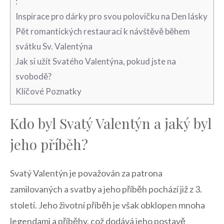
:
Inspirace ‍pro dárky pro svou⁤ polovičku na Den⁢ lásky
Pět ‍romantických ⁢restaurací⁣ k návštěvě během⁣
svátku Sv. Valentýna
Jak si užít Svatého Valentýna, pokud jste⁣ na ​
svobodě?
Klíčové Poznatky
Kdo ⁢byl Svatý ‌Valentýn a jaký byl
‍jeho příběh?
Svatý Valentýn ‍je ⁣považován za patrona‍
zamilovaných a svatby ‍a jeho příběh pochází již z 3.
století. Jeho životní příběh⁤ je​ však obklopen mnoha
legendami a příběhy, což​ dodává jeho postavě