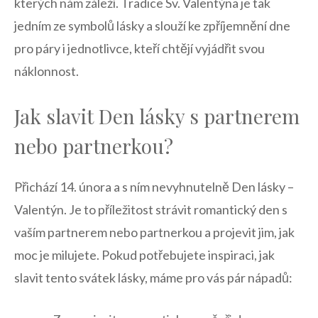
kterých nám záleží. Tradice Sv. Valentýna ⁢je tak
jedním ze symbolů lásky a slouží ke zpříjemnění dne
pro páry i jednotlivce, kteří chtějí vyjádřit svou
náklonnost.
Jak slavit ​Den ​lásky s partnerem
nebo partnerkou?
Přichází 14. února ‌a s ním nevyhnutelně Den lásky‌ –
‍Valentýn.‌ Je to příležitost ⁣strávit romantický den s
vaším partnerem nebo partnerkou a projevit jim, jak
moc je milujete. Pokud potřebujete inspiraci, jak
slavit tento svátek lásky, máme pro vás pár nápadů: