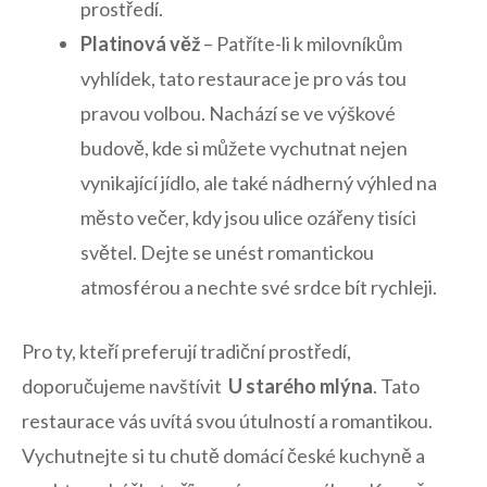
prostředí.
Platinová věž
– Patříte-li k milovníkům
vyhlídek, tato restaurace je pro vás tou
pravou volbou. Nachází se ve výškové
budově, kde si můžete ​vychutnat ​nejen
vynikající jídlo, ale také nádherný výhled‌ na
město večer, kdy jsou ulice ozářeny tisíci
⁢světel.‌ Dejte se ⁣unést romantickou⁢
atmosférou a nechte své srdce ​bít rychleji.
Pro ty, kteří preferují tradiční prostředí,
doporučujeme navštívit ‍
U starého mlýna
. Tato
restaurace vás uvítá svou útulností a ‌romantikou.
Vychutnejte ⁣si tu chutě domácí české kuchyně a