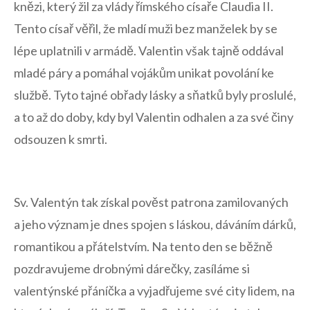
knězi,​ který žil za vlády římského ⁤císaře‌ Claudia II.
‍Tento císař věřil, že ‌mladí muži bez ​manželek by ‌se
lépe uplatnili v ‌armádě. Valentin ⁢však tajně oddával
‌mladé‌ páry a ‌pomáhal vojákům unikat povolání ke
službě. Tyto‌ tajné obřady lásky a ⁤sňatků byly proslulé,
a to až do ‍doby, kdy byl Valentin odhalen a za své činy
odsouzen k smrti.
Sv. Valentýn tak ⁤získal pověst patrona zamilovaných
a jeho význam je‍ dnes spojen s láskou, dáváním ‍dárků,
romantikou a⁤ přátelstvím. Na tento den se ​běžně
pozdravujeme drobnými dárečky,​ zasíláme si​
valentýnské přáníčka a ⁢vyjadřujeme své​ city⁢ lidem, ⁢na