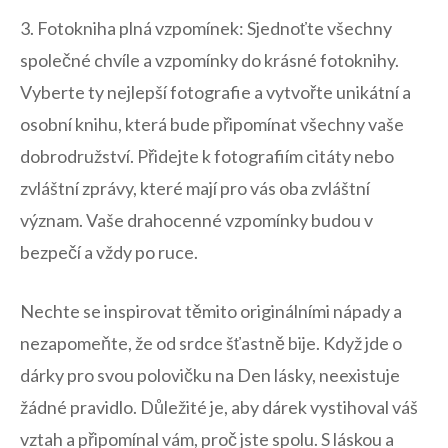
3. Fotokniha plná vzpomínek: Sjednoťte‍ všechny​
společné ‌chvíle‌ a vzpomínky do krásné fotoknihy.
Vyberte ty ‍nejlepší fotografie a⁣ vytvořte ⁢unikátní a⁤
osobní knihu, která bude připomínat všechny vaše
dobrodružství. ‍Přidejte​ k fotografiím citáty nebo
zvláštní zprávy, které mají pro vás oba​ zvláštní
význam. Vaše ⁤drahocenné vzpomínky⁢ budou v
bezpečí a vždy po⁢ ruce.
Nechte ‍se inspirovat těmito originálními nápady a
nezapomeňte,‌ že od⁣ srdce‍ šťastně bije. Když jde ⁢o
dárky pro svou polovičku na Den lásky, neexistuje
žádné ‌pravidlo. Důležité je, aby dárek vystihoval váš​
vztah a⁣ připomínal vám, proč jste spolu. ⁤S láskou a⁣