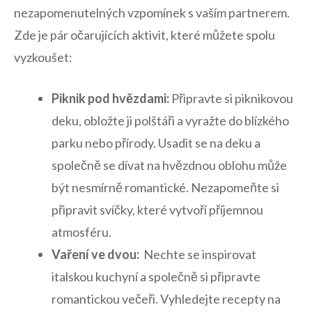
nezapomenutelných vzpomínek s vaším ​partnerem.
Zde ⁤je pár očarujících⁤ aktivit, které můžete⁤ spolu
vyzkoušet:
Piknik pod ⁤hvězdami:
Připravte⁤ si piknikovou
deku, obložte ji polštáři a vyražte do⁢ blízkého
parku nebo přírody. Usadit ‌se na deku a
společně se dívat na hvězdnou oblohu může
být nesmírně romantické. Nezapomeňte si
připravit svíčky, které vytvoří příjemnou
atmosféru.
Vaření ve dvou:
⁢ Nechte se ​inspirovat
italskou kuchyní ⁤a společně si připravte
romantickou večeři. Vyhledejte recepty na⁤