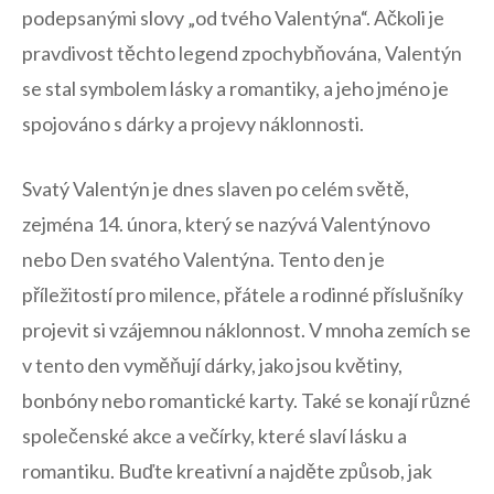
podepsanými slovy „od ‌tvého⁣ Valentýna“. ⁢Ačkoli⁤ je
pravdivost těchto legend zpochybňována, Valentýn
se stal symbolem lásky ​a romantiky, a jeho jméno je
spojováno s dárky a projevy náklonnosti.
Svatý​ Valentýn je dnes slaven po celém světě,
‌zejména 14. února, který se⁣ nazývá Valentýnovo
nebo Den svatého Valentýna. Tento den je
příležitostí pro milence, přátele ⁣a ⁤rodinné příslušníky
projevit si vzájemnou náklonnost.⁤ V mnoha zemích se
‌v tento den vyměňují dárky, jako jsou květiny,
bonbóny ⁣nebo​ romantické karty. Také se konají různé
společenské akce a večírky, které slaví lásku a
romantiku. Buďte kreativní a najděte způsob, jak