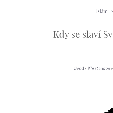
Islám
Kdy se slaví S
Úvod
»
Křesťanství