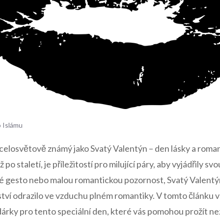
o Islámu
e celosvětově známý⁤ jako Svatý Valentýn – den‍ lásky​ a rom
iž​ po staletí, je příležitostí pro ⁢milující páry, aby vyjádřily 
ké gesto nebo malou romantickou pozornost, ​Svatý Valentýn je
tví odrazilo ⁢ve⁤ vzduchu plném romantiky. V ⁤tomto článku
 a dárky pro tento speciální den, které ⁣vás pomohou prožít n