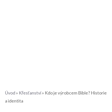
Úvod
»
Křesťanství
»
Kdo je výrobcem Bible? Historie
a identita