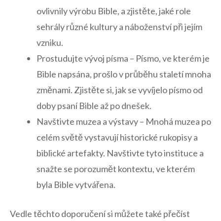
ovlivnily výrobu Bible, a zjistěte, ⁤jaké⁢ role
sehrály různé‍ kultury a náboženství při jejím‍
vzniku.
Prostudujte vývoj písma – Písmo, ve kterém je
Bible napsána, prošlo v průběhu staletí mnoha
změnami. Zjistěte si, jak se vyvíjelo písmo ​od
doby psaní Bible až po dnešek.
Navštivte⁤ muzea a‌ výstavy – Mnohá muzea⁢ po
celém světě vystavují ‍historické rukopisy ‌a
biblické‌ artefakty. Navštivte ⁢tyto instituce a
snažte⁢ se porozumět⁣ kontextu, ve kterém
byla Bible vytvářena.
Vedle ‍těchto doporučení si můžete také přečíst