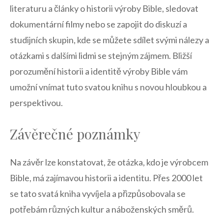
literaturu a⁢ články o historii výroby Bible, sledovat
dokumentární filmy nebo se‍ zapojit do​ diskuzí a
studijních skupin, kde se můžete sdílet svými nálezy‍ a⁤
otázkami s dalšími lidmi se stejným zájmem. Bližší
porozumění ​historii a identitě ⁣výroby Bible vám
umožní vnímat tuto svatou knihu s ⁣novou ⁣hloubkou a
perspektivou.
Závěrečné poznámky
Na závěr lze konstatovat, že otázka, ​kdo je výrobcem
Bible, má zajímavou historii a identitu. Přes 2000 let
se ⁣tato svatá kniha vyvíjela a ​přizpůsobovala ⁢se
potřebám různých kultur a náboženských směrů.