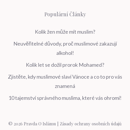
Populární Články
Kolik žen může mít muslim?
Neuvěřitelné důvody, proč muslimové zakazují
alkohol!
Kolik let se dožil prorok Mohamed?
Zjistěte, kdy muslimové slaví Vánoce a co to pro vás
znamená
10 tajemství správného muslima, které vás ohromí!
© 2026 Pravda O Islámu |
Zásady ochrany osobních údajů