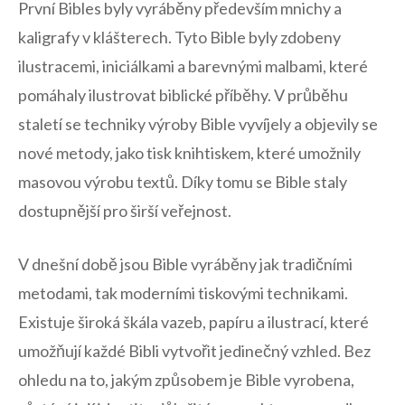
První Bibles byly vyráběny především​ mnichy a
kaligrafy⁣ v klášterech. Tyto⁢ Bible byly​ zdobeny
ilustracemi, iniciálkami⁢ a barevnými malbami, které
pomáhaly⁤ ilustrovat biblické ⁣příběhy.⁣ V průběhu
staletí se‍ techniky výroby Bible vyvíjely a objevily se ​
nové metody, jako ⁤tisk knihtiskem, které umožnily
masovou výrobu textů. Díky tomu se Bible staly
dostupnější pro širší veřejnost. ‌
V‌ dnešní ​době jsou Bible vyráběny jak‌ tradičními
metodami, tak‌ moderními ⁢tiskovými technikami.
Existuje široká škála‍ vazeb, papíru a⁣ ilustrací, které​
umožňují⁣ každé Bibli vytvořit jedinečný ⁣vzhled. Bez
ohledu na‌ to, jakým způsobem je Bible vyrobena,