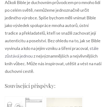
Ačkoli Bible je duchovním průvodcem pro mnoho lidí
po celém ⁢světě, ⁣nemůžeme jednoznačně určit
jediného výrobce. Spíše bychom měli vnímat Bible
jako výsledek ‍spolupráce mnoha autorů, ústní
tradice⁣ a překladatelů, kteří se snažili zachovat její
autenticitu a poselství. Bez ohledu na ‍to,​ jak ⁣se Bible
vyvinula a kdo na ‍jejím vzniku a ⁣šíření pracoval,
stále
zůstává jednou
⁢ z nejvýznamnějších a nejvlivnějších ​
knih vůbec. Může nás inspirovat, utěšit a vést na ⁢naší
duchovní cestě.
Související příspěvky: