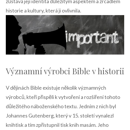
zůstává její identita důležitým ‍aspektem a zrcadlem
historie ⁢a kultury, která ji ovlivnila.
Významní výrobci Bible v historii
V dějinách Bible existuje několik ⁢významných
výrobců, kteří‍ přispěli k vytvoření⁣ a rozšíření tohoto
důležitého náboženského⁢ textu. Jedním z nich ‍byl
Johannes⁣ Gutenberg, který v 15. století vynalezl
knihtisk a​ tím zpřístupnil tisk knih masám. ⁢Jeho