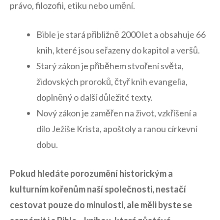
právo, filozofii, etiku nebo umění.
Bible je stará​ přibližně 2000 let a​ obsahuje​ 66
knih, které jsou‍ seřazeny do kapitol a ‌veršů.
Starý zákon je příběhem ⁣stvoření světa,
židovských proroků, čtyř knih ‍evangelia,
doplněný o další důležité texty.
Nový zákon je zaměřen ⁤na život, vzkříšení‍ a
‍dílo ‌Ježíše ​Krista,⁢ apoštoly a ranou‍ církevní
dobu.
Pokud hledáte ⁣porozumění historickým a
kulturním kořenům naší společnosti, nestačí⁤
cestovat pouze do minulosti,⁤ ale měli byste se