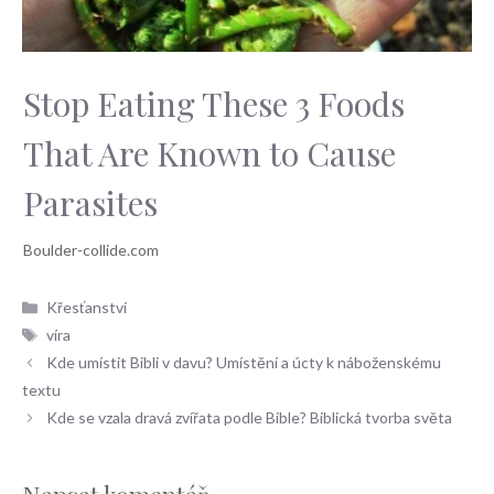
Stop Eating These 3 Foods
That Are Known to Cause
Parasites
Rubriky
Křesťanství
Štítky
víra
Kde umístit Bibli v davu? Umístění a úcty k náboženskému
textu
Kde se vzala dravá zvířata podle Bible? Biblická tvorba světa