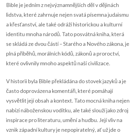
Bible je jedním z nejvýznamnějších děl v ⁤dějinách
lidstva,‌ které zahrnuje nejen svatá‌ písemna judaismu
a‍ křesťanství, ale také⁤ odráží historickou a kulturní
identitu mnoha národů. Tato ​posvátná kniha, ‍která
se skládá ze dvou částí – Starého a ‌Nového zákona, je‍
plná ⁤příběhů, morálních kódů, zákonů a proroctví,
které ovlivnily mnoho ‍aspektů naší civilizace.
V historii byla Bible překládána do stovek jazyků a ​je⁣
často ‍doprovázena komentáři, které pomáhají
vysvětlit její obsah a ‌kontext. ⁣Tato mocná kniha nejen
nabízí náboženskou vodítku, ale také slouží jako zdroj
inspirace pro literaturu, umění a‍ hudbu.⁢ Její ​vliv na⁣
vznik západní⁣ kultury je nepopiratelný, ať už ⁢jde o