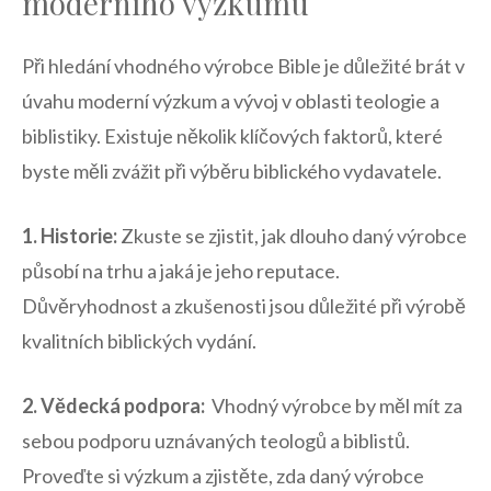
moderního výzkumu
Při hledání vhodného výrobce Bible je důležité brát v
úvahu moderní výzkum a vývoj ‍v oblasti teologie a
biblistiky. ⁤Existuje⁣ několik klíčových faktorů, které⁤
byste měli zvážit při výběru biblického vydavatele.
1. Historie:
Zkuste se zjistit, jak ⁣dlouho daný výrobce
působí na trhu a jaká je jeho reputace.
Důvěryhodnost⁣ a​ zkušenosti⁢ jsou důležité při výrobě
kvalitních biblických ​vydání.
2. Vědecká ​podpora:
⁤ Vhodný výrobce by⁤ měl⁢ mít za
sebou podporu uznávaných teologů a biblistů.
‌Proveďte si výzkum a zjistěte, zda daný⁤ výrobce