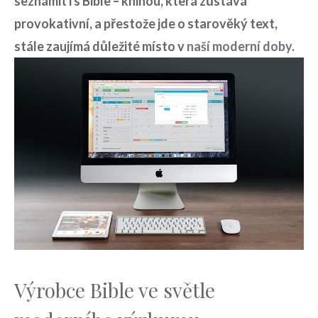
seznámit i s Bible – knihou, která zůstává
provokativní, a přestože jde o ‍starověký text,
stále zaujímá důležité‍ místo v
naší moderní doby
.
Výrobce Bible ve světle