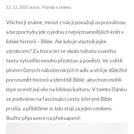
12. 12. 2025
autor:
Pravda o Islámu
Všichni ji ⁣známe, mnozí z nás⁣ ji ​považují za ‍posvátnou
a bezpochyby jde o jednu z nejvýznamnějších ⁤knih v
lidské ⁣historii – ⁤Bible. ⁣Ale ⁤kdo je vlastně jejím
výrobcem? Za​ tisíce let se okolo ⁣tohoto svatého
textu vytvořilo ‍mnoho představ a pověstí. Ve světě ​
plném různých ‍náboženských tradic a vírů je důležité
porozumět ‌historii a identitě Bible, abychom mohli
lépe ocenit její vliv na lidskou kulturu. V tomto⁢ článku
se podíváme ⁣na fascinující cesty, kterými Bible
prošla, a přiblížíme si,⁢ kdo stojí za jejím vznikem.
Buďte ‍připraveni na překvapení!