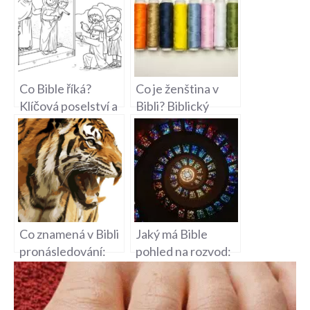
Co Bible říká?
Co je ženština v
Klíčová poselství a
Bibli? Biblický
životní zásady
pohled na ženskou
roli
Co znamená v Bibli
Jaký má Bible
pronásledování:
pohled na rozvod:
Boj za víru v
Etické a morální
biblickém světle
aspekty rozchodu