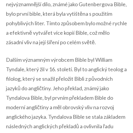
nejvýznamnější dílo, známé ⁣jako​ Gutenbergova Bible,
bylo ⁣první bible, ‍která ⁢byla vytištěna s použitím​
pohyblivých liter.‍ Tímto způsobem bylo možné rychle
a efektivně vytvářet více kopií⁢ Bible, což mělo⁤
zásadní vliv na⁢ její šíření po celém světě.
Dalším významným výrobcem‍ Bible byl William
Tyndale, který⁤ žil v 16.⁤ století. Byl to anglický teolog a
filolog, který se⁢ snažil přeložit ⁢Bibli ⁣z původních
jazyků do angličtiny. Jeho překlad, známý jako
Tyndalova Bible, ​byl prvním‌ překladem Bible‌ do
moderní angličtiny​ a měl‌ obrovský vliv na rozvoj
anglického jazyka. Tyndalova Bible se stala základem
následných anglických překladů a ovlivnila řadu