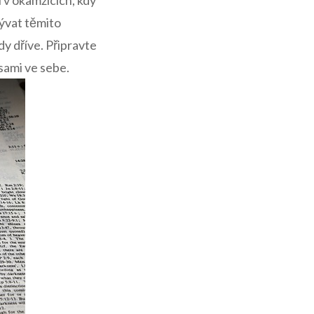
ní v okamžicích, kdy
ývat těmito
dy dříve. Připravte
 sami ve sebe.