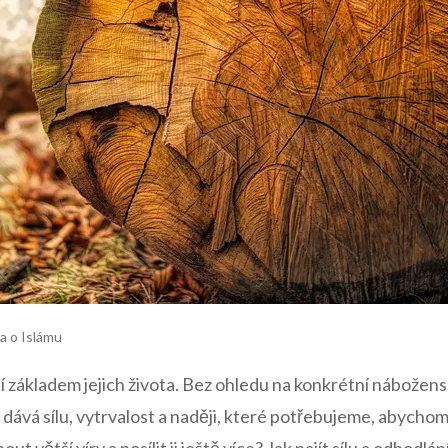
a o Islámu
dí základem jejich života. Bez ohledu na konkrétní nábožens
m dává sílu, vytrvalost a naději, které potřebujeme, abychom