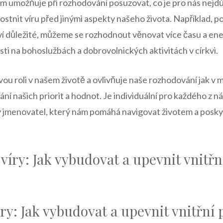
nám umožňuje při rozhodování posuzovat, co je pro nás nejdůl
tnit víru před jinými aspekty našeho života. Například, po
ví důležité, můžeme se rozhodnout věnovat více času a ener
ti na bohoslužbách a dobrovolnických aktivitách v církvi.
ovou roli v našem životě a ovlivňuje naše rozhodování jak v 
ání našich priorit a hodnot. Je individuální pro každého z n
ný jmenovatel, který nám pomáhá navigovat životem a posk
 víry: Jak vybudovat a upevnit vnitřn
íry: Jak vybudovat a upevnit vnitřní