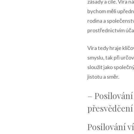
zásady a cíle. Víra 
bychom měli upřednos
rodina a společenst
prostřednictvím účas
Víra tedy hraje klíč
smyslu, tak při určov
sloužit jako společ
jistotu a směr.
– Posilování
přesvědčení
Posilování v