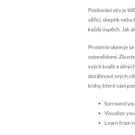
Posilování víry je k
věřící, skeptik nebo 
každý úspěch. Jak al
Prvním krokem je se 
sebevědomí. Zkuste 
svých kvalit a silnýc
dosáhnout svých cílů 
knihy, které vám po
Surround your
Visualize you
Learn from yo