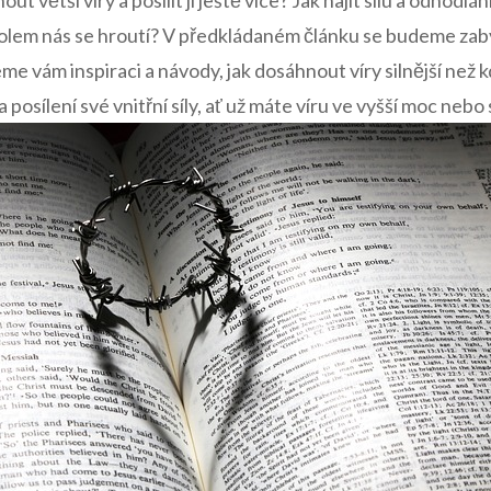
ut větší víry a posílit ji ještě více? Jak najít sílu a odhodlá
kolem nás se hroutí? V předkládaném článku se budeme zab
e vám inspiraci a návody, jak dosáhnout víry silnější než k
 posílení své vnitřní síly, ať už máte víru ve vyšší moc nebo