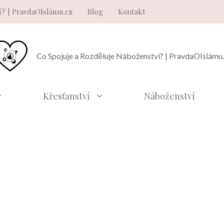
í? | PravdaOIslámu.cz
Blog
Kontakt
Co Spojuje a Rozděluje Náboženství? | PravdaOIslámu
Křesťanství
Náboženství