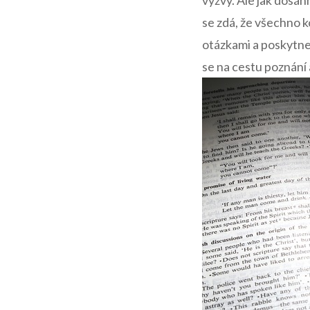
výzvy. Ale jak dosáhno
se zdá, že všechno 
otázkami a poskytnem
se na cestu poznání a