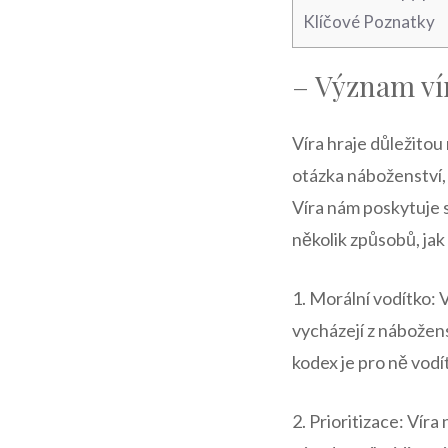
Klíčové Poznatky
– Význam vír
Víra hraje důležitou 
otázka náboženství, 
Víra nám poskytuje s
několik způsobů, jak
1. Morální vodítko: 
vycházejí z nábožens
kodex je pro ně vodí
2. Prioritizace: Vír