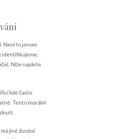
ování
ní. Není to jenom
e identifikujeme.
účel. Níže najdete
ící lidé často
patné. Tento morální
dnutí.
má jiné životní