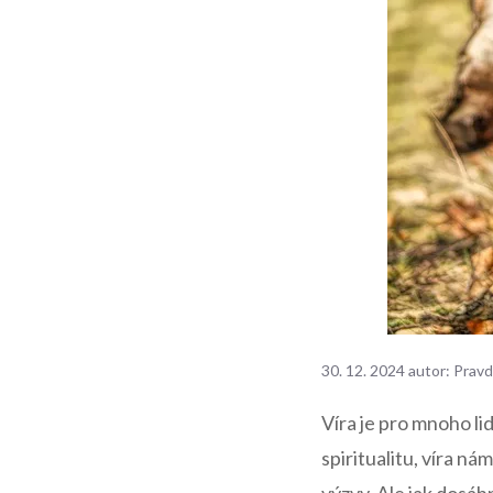
30. 12. 2024
autor:
Pravd
Víra je pro mnoho li
spiritualitu, víra ná