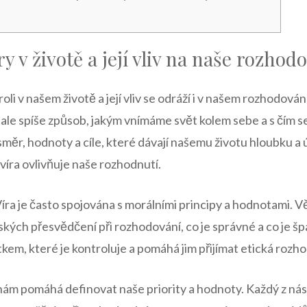
y v životě a její vliv na naše rozhod
roli v našem životě a její vliv se odráží i v našem rozhodová
ale spíše způsob, jakým vnímáme svět kolem sebe a s čím s
měr, hodnoty a cíle, které dávají našemu životu hloubku a 
 víra ovlivňuje naše rozhodnutí.
Víra je často spojována s morálními principy a hodnotami. Věř
kých přesvědčení při rozhodování, co je správné a co je š
tkem, které je kontroluje a pomáhá jim přijímat etická rozho
a nám pomáhá definovat naše priority a hodnoty. Každý z nás 