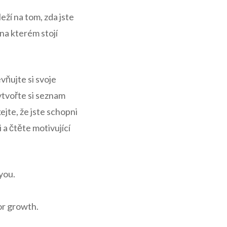
eží na tom, zda jste
 na kterém stojí
vňujte si svoje
tvořte si seznam
ejte, že jste schopni
 a čtěte motivující
you.
or growth.