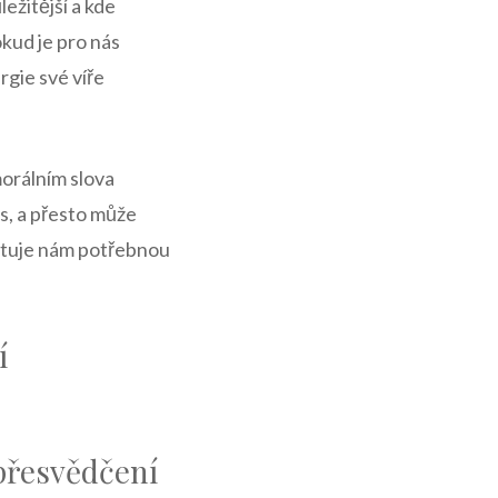
ežitější a kde
kud je pro nás
gie své víře
morálním slova
ás, a přesto může
ytuje nám potřebnou
í
 přesvědčení