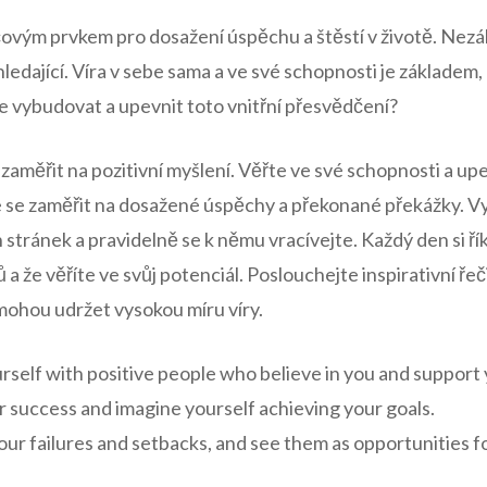
líčovým prvkem pro dosažení úspěchu a štěstí v životě. Nezál
hledající. Víra v sebe sama a ve své schopnosti je základem,
e vybudovat a upevnit toto vnitřní přesvědčení?
zaměřit na pozitivní myšlení. Věřte ve své schopnosti a upe
se zaměřit na dosažené úspěchy a překonané překážky. Vy
h stránek a pravidelně se k němu vracívejte. Každý den si řík
a že věříte ve svůj potenciál. Poslouchejte inspirativní řeči
mohou udržet vysokou míru víry.
self with positive people who believe in you and support 
r success and imagine yourself achieving your goals.
ur failures and setbacks, and see them as opportunities f