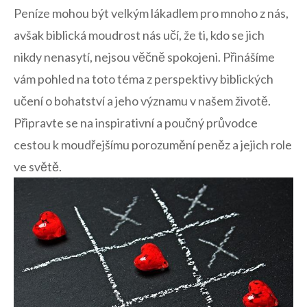
Peníze mohou být velkým lákadlem pro mnoho z nás,
avšak biblická moudrost nás učí, že ti, kdo se jich
nikdy nenasytí, nejsou věčně spokojeni. Přinášíme
vám pohled na toto téma z perspektivy biblických
učení o bohatství a jeho významu v našem životě.
Připravte se na inspirativní a poučný průvodce
cestou k moudřejšímu porozumění peněz a jejich role
ve světě.