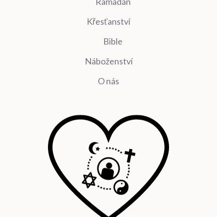
Ramadán
Křesťanství
Bible
Náboženství
O nás