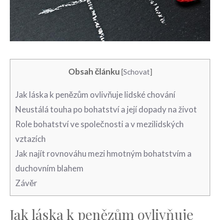
Obsah článku
[
Schovat
]
Jak láska k penězům ovlivňuje lidské chování
Neustálá touha po bohatství a její dopady na život
Role bohatství ve společnosti a v mezilidských
vztazích
Jak najít rovnováhu mezi hmotným bohatstvím a
duchovním blahem
Závěr
Jak láska k penězům ovlivňuje