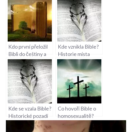
Kdo první přeložil
Kde vznikla Bible?
Bibli do češtiny a
Historie místa
jak to ovlivnilo
vzniku
náboženství?
náboženského
textu
Kde se vzala Bible?
Co hovoří Bible o
Historické pozadí
homosexualitě?
vzniku
Náboženská etika
a LGBT téma