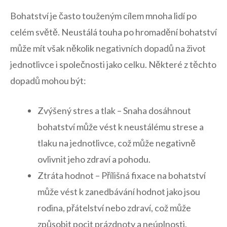
Bohatství je často touženým cílem mnoha lidí po
celém světě. Neustálá touha po hromadění bohatství
může mít však několik negativních dopadů na život
jednotlivce i společnosti jako celku. Některé z těchto
dopadů mohou být:
Zvýšený stres a tlak – Snaha dosáhnout
bohatství může vést k neustálému strese a
tlaku na jednotlivce, což může negativně
ovlivnit jeho zdraví a pohodu.
Ztráta hodnot – Přílišná fixace na bohatství
může vést k zanedbávání hodnot jako jsou
rodina, přátelství nebo zdraví, což může
způsobit pocit prázdnoty a neúplnosti.