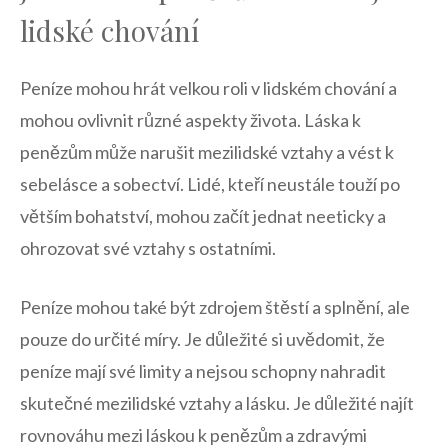
lidské chování
Peníze mohou hrát velkou roli v lidském chování a
mohou ovlivnit různé aspekty života. Láska k
penězům může narušit mezilidské vztahy a vést k
sebelásce a sobectví. Lidé, kteří neustále touží po
větším bohatství, mohou začít jednat neeticky a
ohrozovat své vztahy s ostatními.
Peníze mohou také být zdrojem štěstí a splnění, ale
pouze do určité míry. Je důležité si uvědomit, že
peníze mají své limity a nejsou schopny nahradit
skutečné mezilidské vztahy a lásku. Je důležité najít
rovnováhu mezi láskou k penězům a zdravými