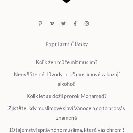
Populární Články
Kolik žen může mít muslim?
Neuvěřitelné důvody, proč muslimové zakazují
alkohol!
Kolik let se dožil prorok Mohamed?
Zjistěte, kdy muslimové slaví Vánoce a co to pro vás
znamená
10 tajemství správného muslima, které vás ohromí!