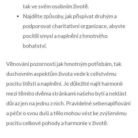
tak ve svém osobním životě.
Najděte způsoby, jak přispívat druhým a
podporovat charitativní organizace, abyste
pocítili smysl a naplnění z hmotného
bohatství.
Věnování pozornosti jak hmotným potřebám, tak
duchovním aspektům života vede k celistvému
pocitu štěstí a naplnění. Je důležité najít harmonii
mezi těmito dvěma stránkami našeho bytí a neklást
důraz jen na jednu z nich. Pravidelné sebenaplňování
a péče o svou duši a tělo mohou vést ke zvýšenému
pocitu celkové pohody a harmonie v životě.