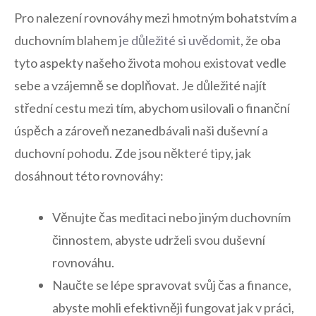
Pro nalezení rovnováhy mezi hmotným bohatstvím a
duchovním blahem
je důležité si uvědomit
, že oba
tyto aspekty našeho života mohou existovat vedle
sebe a vzájemně se doplňovat. Je důležité najít
střední cestu mezi tím, abychom usilovali o finanční
úspěch a zároveň nezanedbávali naši duševní a
duchovní pohodu. Zde jsou některé tipy, jak
dosáhnout této rovnováhy:
Věnujte čas meditaci nebo jiným duchovním
činnostem, abyste udrželi svou duševní
rovnováhu.
Naučte se lépe spravovat svůj čas a finance,
abyste mohli efektivněji fungovat jak v práci,