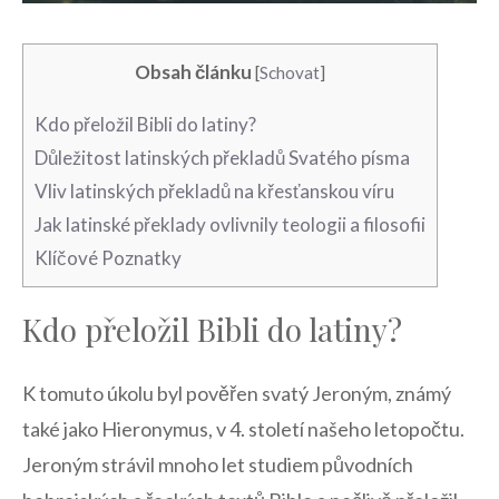
Obsah článku
[
Schovat
]
Kdo přeložil Bibli do latiny?
Důležitost latinských překladů Svatého písma
Vliv latinských překladů na křesťanskou víru
Jak latinské překlady ovlivnily teologii a filosofii
Klíčové Poznatky
Kdo přeložil Bibli do latiny?
K tomuto úkolu byl pověřen svatý Jeroným, známý
také jako Hieronymus, v 4. století našeho letopočtu.
Jeroným strávil mnoho let studiem původních