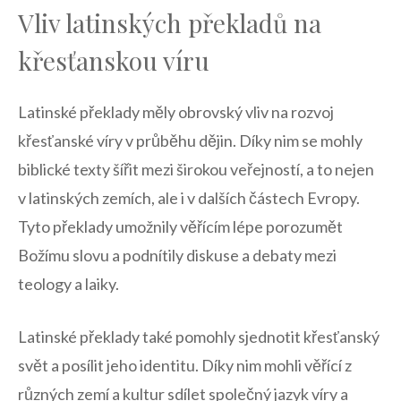
Vliv latinských překladů na
křesťanskou víru
Latinské překlady měly obrovský vliv na rozvoj
křesťanské víry v průběhu dějin. Díky nim se mohly
biblické texty šířit mezi širokou veřejností, a to nejen
v latinských zemích, ale i v dalších částech Evropy.
Tyto překlady umožnily věřícím lépe porozumět
Božímu slovu a podnítily diskuse a debaty mezi
teology a laiky.
Latinské překlady také pomohly sjednotit křesťanský
svět a posílit jeho identitu. Díky nim mohli věřící z
různých zemí a kultur sdílet společný jazyk víry a