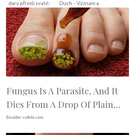
dary při mši svaté:
Duch – Význam a
Pravidla a tradice
Tradice Svátku
Fungus Is A Parasite, And It
Dies From A Drop Of Plain...