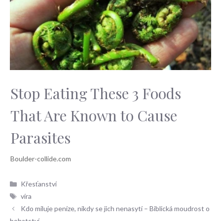
Stop Eating These 3 Foods
That Are Known to Cause
Parasites
Rubriky
Křesťanství
Štítky
víra
Kdo miluje peníze, nikdy se jich nenasytí – Biblická moudrost o
bohatství