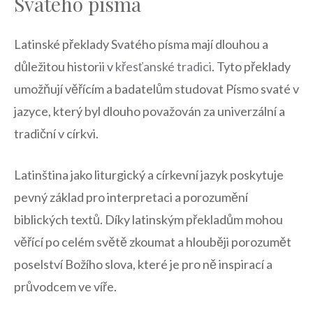
Svatého písma
Latinské překlady Svatého písma mají dlouhou a
důležitou historii v
křesťanské tradici
. Tyto překlady
umožňují věřícím a badatelům studovat Písmo svaté v
jazyce, který byl dlouho považován za univerzální a
tradiční v církvi.
Latinština jako liturgický a církevní jazyk poskytuje
pevný základ pro interpretaci a porozumění
biblických textů. Díky latinským překladům mohou
věřící po celém světě zkoumat a hlouběji porozumět
poselství Božího slova, které je pro ně inspirací a
průvodcem ve víře.