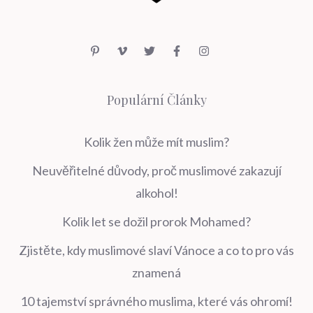
Populární Články
Kolik žen může mít muslim?
Neuvěřitelné důvody, proč muslimové zakazují
alkohol!
Kolik let se dožil prorok Mohamed?
Zjistěte, kdy muslimové slaví Vánoce a co to pro vás
znamená
10 tajemství správného muslima, které vás ohromí!