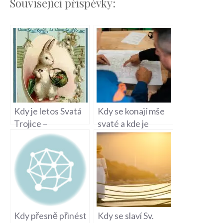
Související příspěvky:
Kdy je letos Svatá
Kdy se konají mše
Trojice –
svaté a kde je
Významný
najdete?
Křesťanský Svátek
Kdy přesně přinést
Kdy se slaví Sv.