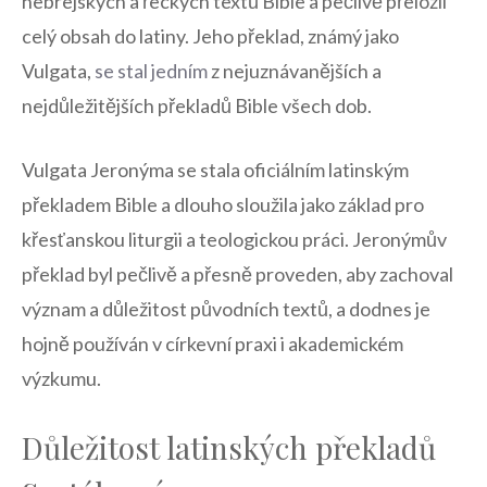
hebrejských a řeckých textů Bible a pečlivě přeložil
celý obsah do latiny. Jeho překlad, známý jako
Vulgata,
se stal jedním
z nejuznávanějších a
nejdůležitějších překladů Bible všech dob.
Vulgata Jeronýma se stala oficiálním latinským
překladem Bible a dlouho sloužila jako základ pro
křesťanskou liturgii a teologickou práci. Jeronýmův
překlad byl pečlivě a přesně proveden, aby zachoval
význam a důležitost původních textů, a dodnes je
hojně používán v církevní praxi i akademickém
výzkumu.
Důležitost latinských překladů