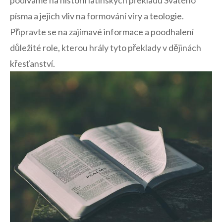
podíváme na historii latinských překladů Svatého
písma a jejich vliv na formování víry a teologie.
Připravte se na zajímavé informace a poodhalení
důležité role, kterou hrály tyto překlady v dějinách
křesťanství.