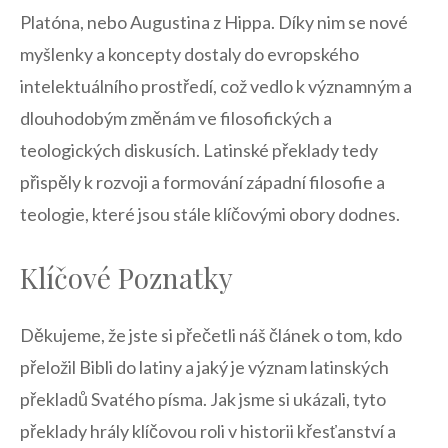
Platóna, nebo Augustina z Hippa. Díky nim se nové
myšlenky a koncepty dostaly do evropského
intelektuálního prostředí, což vedlo k významným a
dlouhodobým změnám ve filosofických a
teologických diskusích. Latinské překlady tedy
přispěly k rozvoji a formování západní filosofie a
teologie, které jsou stále klíčovými obory dodnes.
Klíčové Poznatky
Děkujeme, že jste si přečetli náš článek o tom, kdo
přeložil Bibli do latiny a jaký je význam latinských
překladů Svatého písma. Jak jsme si ukázali, tyto
překlady hrály klíčovou roli v historii křesťanství a