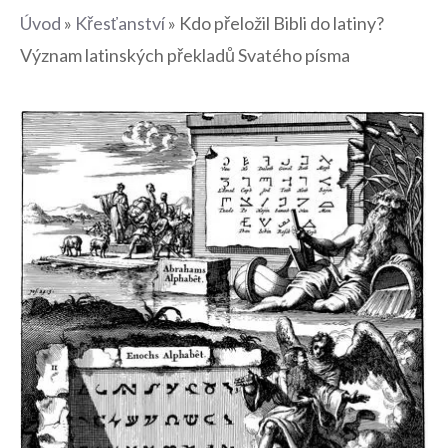
Úvod
»
Křesťanství
»
Kdo přeložil Bibli do latiny?
Význam latinských překladů Svatého písma