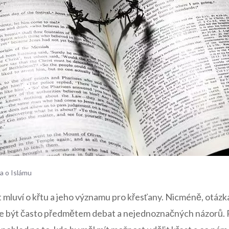
a o Islámu
 mluví o křtu a jeho významu pro křesťany. Nicméně, otázka
že být často předmětem debat a nejednoznačných názorů.