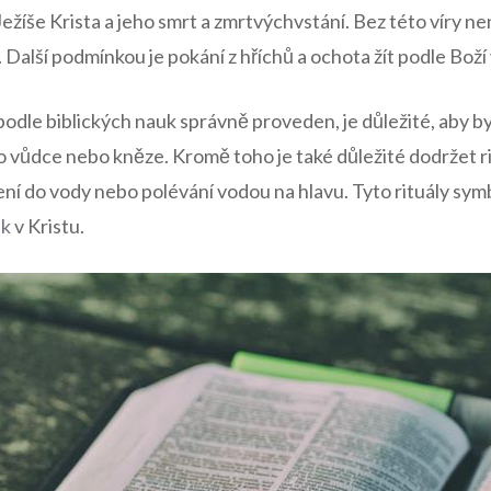
Ježíše Krista a jeho smrt a zmrtvýchvstání. Bez této víry nen
alší podmínkou je pokání z hříchů a ochota žít podle Boží 
podle biblických nauk správně proveden, je důležité, aby b
vůdce nebo kněze. Kromě toho je také důležité dodržet ri
ení do vody nebo polévání vodou na hlavu. Tyto rituály symb
ek
v Kristu.