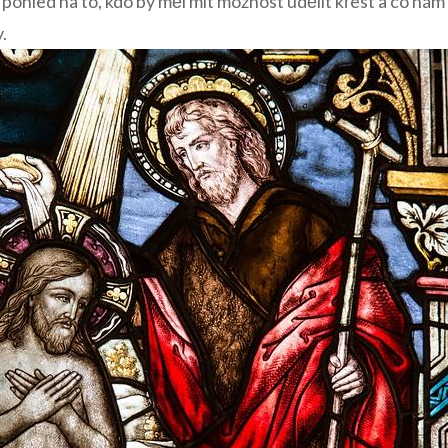
 pohled na to, kdo by měl mít možnost udělit křest a co nám 
.