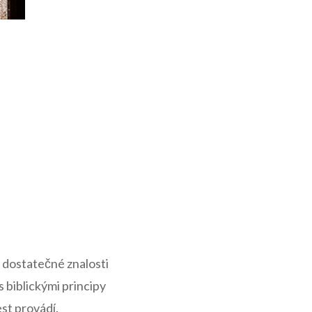
á dostatečné znalosti
 biblickými principy
est provádí.