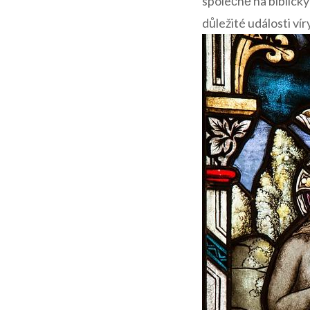
společně na biblický
důležité události víry