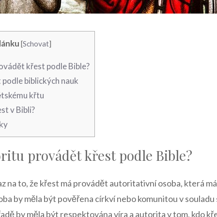
lánku
[
Schovat
]
ovádět křest podle Bible?
 podle biblických nauk
dětskému křtu
t v Bibli?
ky
itu provádět křest podle Bible?
raz na to, že křest má provádět autoritativní osoba, která m
ba by měla být pověřena církví nebo komunitou v souladu s
 řadě by měla být respektována víra a autorita v tom, kdo kř