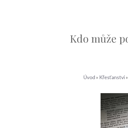
Kdo může pod
Úvod
»
Křesťanství