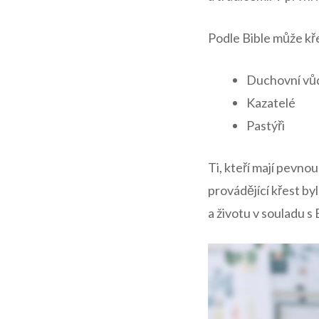
Podle Bible může kř
Duchovní vů
Kazatelé
Pastýři
Ti, kteří mají pevnou
provádějící křest b
a životu v souladu s B