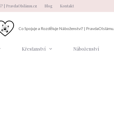
í? | PravdaOIslámu.cz
Blog
Kontakt
Co Spojuje a Rozděluje Náboženství? | PravdaOIslámu
Křesťanství
Náboženství