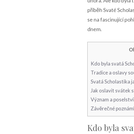
února. Ale kdo byla t
příběh Svaté Scholas
se na fascinující po
dnem.
O
Kdo byla svatá⁣ Scho
Tradice a oslavy sou
Svatá Scholastika j
Jak oslavit​ svátek 
Význam⁢ a poselství
Závěrečné poznám
Kdo byla sva