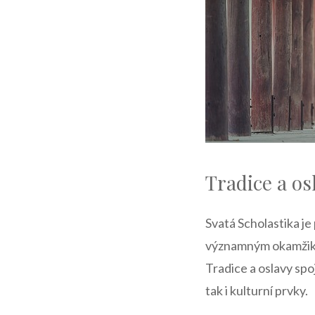
Tradice a osl
Svatá⁤ Scholastika⁤ j
významným okamžikem
Tradice a oslavy spo
tak i kulturní prvky.