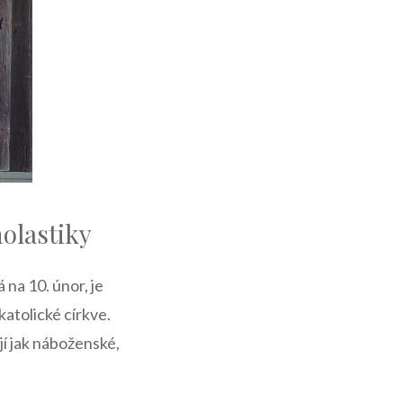
holastiky
á na 10. únor, je
tolické​ církve.
​ jak⁣ náboženské,