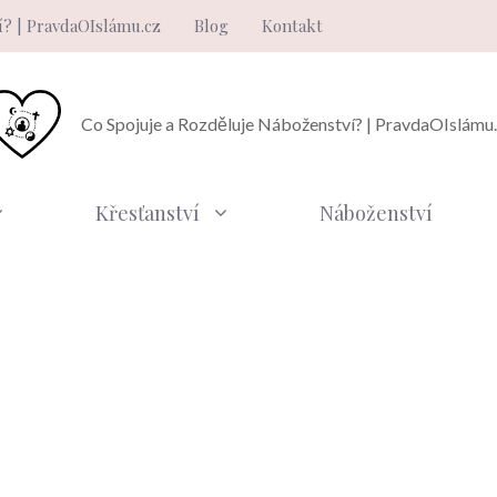
í? | PravdaOIslámu.cz
Blog
Kontakt
Co Spojuje a Rozděluje Náboženství? | PravdaOIslámu
Křesťanství
Náboženství