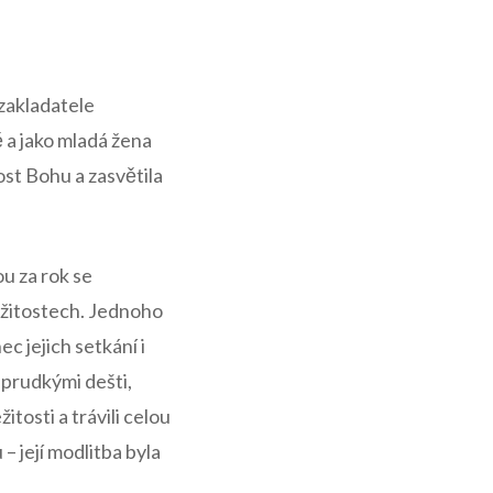
 zakladatele
a jako mladá ​žena
st Bohu a zasvětila⁣
u za rok ⁣se
ležitostech. Jednoho
ec ​jejich ⁤setkání i
s prudkými dešti,
tosti a trávili celou
 její⁤ modlitba byla