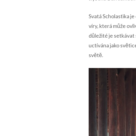
Svatá Scholastika je 
víry, která může ovliv
důležité je setkávat
uctívána jako světice 
světě.