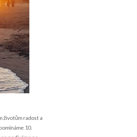
m životům radost a
ipomínáme 10. ​