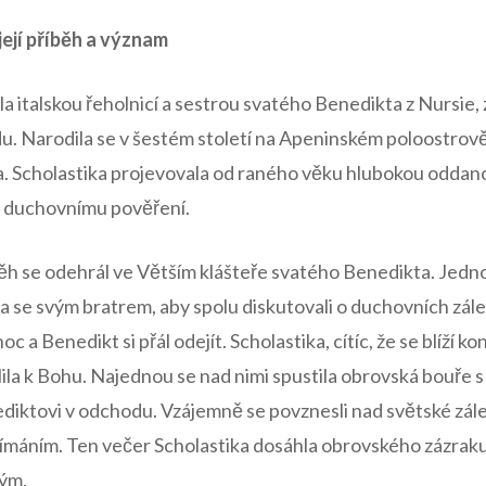
ejí​ příběh a význam
la italskou ‌řeholnicí a sestrou svatého Benedikta z Nursie,
. Narodila se v šestém století na ⁣Apeninském poloostrově 
ra. Scholastika projevovala od raného ​věku hlubokou oddano
‍a duchovnímu pověření.
běh se odehrál ve Větším klášteře svatého⁢ Benedikta. ⁤Jedno
la⁣ se‌ svým bratrem, aby spolu diskutovali o duchovních zá
lnoc a ​Benedikt si přál​ odejít. Scholastika, cítíc, že se blíží kon
dlila k Bohu. Najednou se ⁤nad nimi ‍spustila obrovská ‍bouře 
diktovi v odchodu. Vzájemně se ⁤povznesli nad světské‍ záleži
ímáním. Ten večer ‍Scholastika‍ dosáhla obrovského zázraku –
ným.