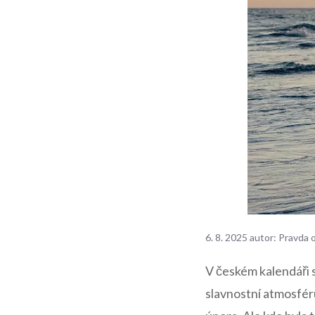
6. 8. 2025
autor:
Pravda 
V českém kalendáři 
slavnostní atmosféru.