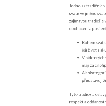
Jednou​ z tradičních 
‌svaté ve jménu ‍svat
zajímavou tradicí je
obohacení a posílení 
Během svátku 
její život a ‍sk
V některých 
⁤mají za cíl 
Alsokategoríe
⁣představují ž
Tyto tradice a ⁤osla
respekt a oddanost v