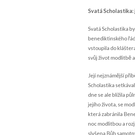
Svatá Scholastika: j
Svatá Scholastika by
benediktinského řádu
vstoupila‍ do klášte
svůj život modlitbě 
Její nejznámější pří
Scholastika ‌setkáva
dne​ se​ ale blížila⁤ pů
jejího ⁢života, se mo
která zabránila Bene
noc modlitbou a rozj
slyšena Bůh‌ samot