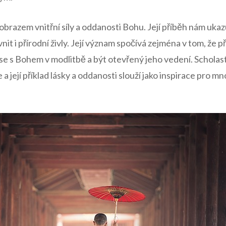
obrazem vnitřní síly a​ oddanosti Bohu. Její příběh nám ​ukazu
nit i přírodní ⁢živly. Její‌ význam spočívá zejména‌ v ‍tom, že 
 se​ s Bohem v modlitbě a být ⁤otevřený jeho vedení. Scholas
a její příklad lásky a oddanosti ‌slouží ⁢jako inspirace‌ pro m