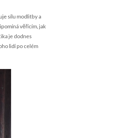
je sílu modlitby a​
připomíná věřícím, jak
tika je dodnes
noho lidí po celém