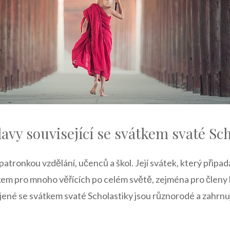
avy související ‍se ⁤svátkem svaté‌ Sc
e patronkou‍ vzdělání, učenců a škol. Její svátek, který připad
 pro mnoho věřících​ po celém světě,‍ zejména pro členy ka
jené se svátkem svaté Scholastiky jsou různorodé ⁢a zahrnují