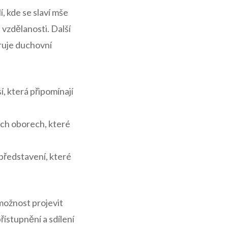
⁢ kde se‌ slaví mše
 vzdělanosti. ​Další
oruje duchovní
 která ​připomínají
ích oborech, které
 představení, které
 možnost projevit
řístupnění a sdílení