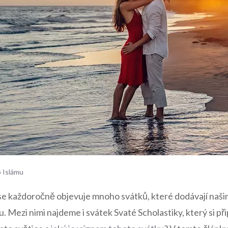
o Islámu
se každoročně objevuje mnoho⁤ svátků, které dodávají naši
 Mezi nimi najdeme i svátek Svaté Scholastiky, ⁤který si‍ př