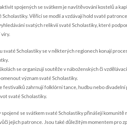
aktivit spojených se svátkem je navštěvování kostelů a kaplí,
é Scholastiky. Věřící se modlí‌ a vzdávají hold svaté patronce
 vyhledávání svatých ‌relikvií svaté Scholastiky, které podp
víry.
svaté Scholastiky se v některých regionech konají procesí,‍
utky.
školách se organizují soutěže v náboženských či vzdělávac
připomenout‍ význam svaté Scholastiky.
 festivalků zahrnují folklórní ‍tance, hudbu nebo divadelní
ivot⁢ svaté ⁤Scholastiky.
vy spojené se svátkem svaté Scholastiky přinášejí komunitě
ůči jejich patronce. Jsou⁣ také důležitým momentem ‍pro‌ zp