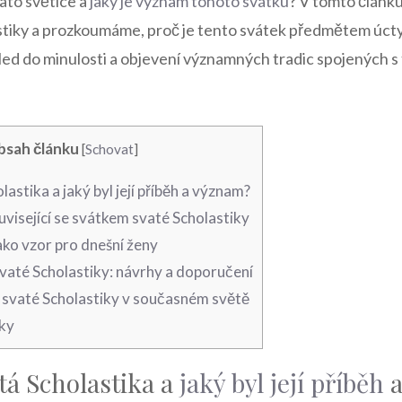
ato světice ⁤a
jaký⁢ je význam ⁣tohoto svátku
?⁤ V tomto článku
tiky a prozkoumáme, ‌proč⁢ je tento svátek předmětem úcty a
hled do minulosti a​ objevení významných tradic spojených 
bsah článku
[
Schovat
]
lastika a jaký byl její příběh ​a význam?
visející ‍se ⁤svátkem svaté‌ Scholastiky
ako vzor⁢ pro dnešní ženy
svaté ‍Scholastiky: návrhy a doporučení
 svaté Scholastiky ‍v ⁤současném ‌světě
ky
tá⁣ Scholastika a
jaký byl její příběh
​