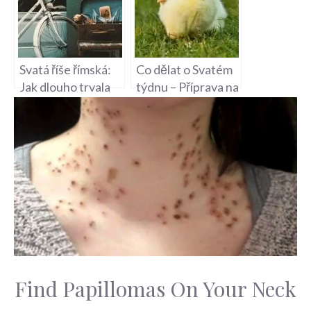
Svatá říše římská:
Co dělat o Svatém
Jak dlouho trvala
týdnu – Příprava na
existence?
Velikonoce a zvyky
Find Papillomas On Your Neck