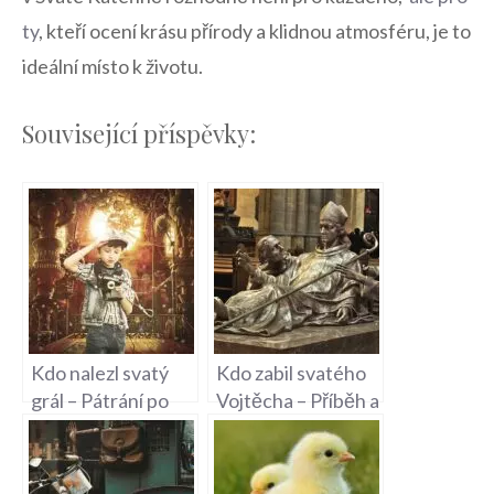
ty
, kteří⁤ ocení krásu přírody a‌ klidnou atmosféru, je to
ideální místo k životu.
Související příspěvky:
Kdo nalezl svatý
Kdo zabil svatého
grál – Pátrání po
Vojtěcha – Příběh a
Svatém Grálu
Motiv Vraždy