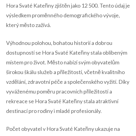
Hora Svaté ⁣Kateřiny zjištěn jako 12 500.⁤ Tento údaj je
výsledkem proměnného demografického vývoje,
který město zažívá.
Výhodnou‌ polohou, bohatou historií a⁤ dobrou
dostupností se ⁣Hora Svaté ⁣Kateřiny stala oblíbeným
místem pro život.⁤ Město ‌nabízí svým obyvatelům
širokou škálu služeb a příležitostí, včetně kvalitního
vzdělání, zdravotní péče a ‍společenského vyžití.‍ Díky
vyváženému poměru pracovních příležitostí​ a
rekreace se Hora Svaté Kateřiny stala atraktivní
destinací pro rodiny⁤ i mladé⁢ profesionály.
Počet obyvatel v ‍Hora Svaté Kateřiny ukazuje na