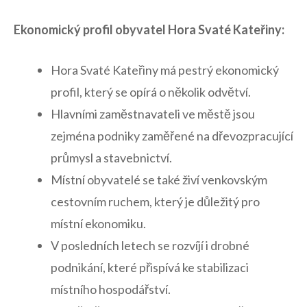
Ekonomický profil ⁤obyvatel Hora Svaté Kateřiny:
Hora Svaté ⁣Kateřiny má pestrý ekonomický
‌profil, který se⁤ opírá⁢ o několik ⁤odvětví.
Hlavními ​zaměstnavateli ve městě jsou
zejména podniky zaměřené na dřevozpracující⁢
průmysl a stavebnictví.
Místní obyvatelé se také ⁤živí venkovským‍
cestovním ruchem, který je důležitý‍ pro
místní ekonomiku.
V posledních letech se rozvíjí i drobné⁤
podnikání,​ které přispívá ke stabilizaci
místního hospodářství.