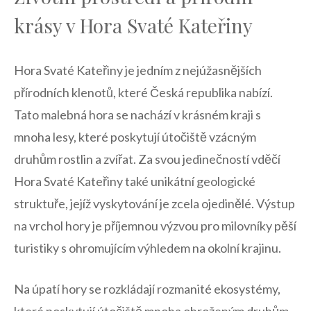
⁢krásy ⁣v Hora‌ Svaté Kateřiny
Hora Svaté Kateřiny je jedním z nejúžasnějších ​
přírodních klenotů, které Česká republika nabízí.
Tato malebná hora se nachází ‌v krásném kraji s
mnoha lesy, ⁣které poskytují útočiště ⁤vzácným
⁤druhům ⁢rostlin a zvířat. ​Za svou jedinečností vděčí
Hora Svaté Kateřiny‌ také unikátní geologické
struktuře, jejíž vyskytování je ‌zcela ojedinělé. Výstup
na⁤ vrchol hory je příjemnou⁤ výzvou pro milovníky pěší
​turistiky s ohromujícím výhledem​ na⁢ okolní krajinu.
Na úpatí hory se rozkládají rozmanité ​ekosystémy,
které poskytují útočiště⁢ mnoha ohroženým druhům.