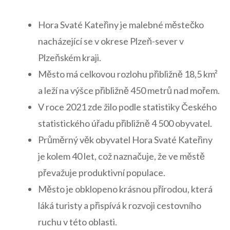
Hora ​Svaté​ Kateřiny ⁤je malebné městečko
nacházející ⁢se v okrese ⁤Plzeň-sever⁤ v
Plzeňském ⁤kraji.
Město má celkovou rozlohu⁢ přibližně 18,5 km²
a leží na výšce přibližně 450 metrů‌ nad ​mořem.
V ​roce 2021 zde žilo podle statistiky‌ Českého
statistického úřadu‌ přibližně⁣ 4 500 obyvatel.
Průměrný ‍věk obyvatel Hora Svaté⁢ Kateřiny
je kolem ‍40 let, což naznačuje,⁣ že ve městě
převažuje produktivní ⁢populace.
Město je obklopeno krásnou přírodou, která
láká turisty a přispívá k rozvoji cestovního
ruchu v této oblasti.