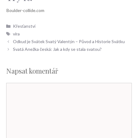
Rubriky
Křesťanství
Štítky
víra
Odkud je Svátek Svatý Valentýn – Původ a Historie Svátku
Svatá Anežka česká: Jak a kdy se stala svatou?
Napsat komentář
Komentář