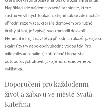
Například zde ⁢najdeme vzácné orchideje, které
‌rostou ve vlhkých loukách. Stejně tak se ⁤zde nachází​
přírodní‌ rezervace, která ⁤je‍ domovem pro ⁣různé
druhy ptáků, jež ​zpívají svou melodií do okolí.
Nenechte si ⁣ujít návštěvu přírodních úkazů, ‍jako jsou
skalní útvary nebo⁤ obdivuhodné vodopády.​ Pro
milovníky adrenalinu‌ je přítomné i bohatství ​
outdoorových aktivit, ⁣jako je horolezectví⁢ nebo
cyklistika.
Doporučení pro každodenní‌
život a⁣ zábavu ve ‍městě Svatá
Kateřina