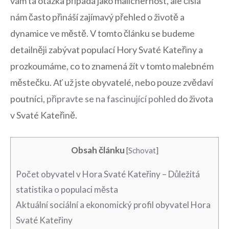
vám‌ ta otázka⁢ připadá‍ jako malichernost, ‌ale čísla
nám často přináší⁣ zajímavý ⁢přehled o životě⁣ a
dynamice ve městě. V ‍tomto článku ‌se budeme
detailněji⁢ zabývat populací‌ Hory Svaté Kateřiny a ​
prozkoumáme, co to znamená žít v tomto malebném⁢
městečku. ‌Ať už jste obyvatelé, nebo pouze zvědaví
poutníci,
připravte ​se‌ na ‌fascinující pohled
do života
v Svaté Kateřině.
Obsah článku
[
Schovat
]
Počet obyvatel⁤ v Hora Svaté Kateřiny – Důležitá
statistika o​ populaci města
Aktuální⁤ sociální a ekonomický profil​ obyvatel Hora
Svaté Kateřiny