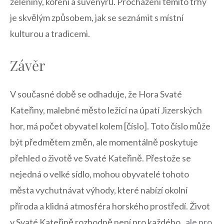
zeleniny, koření a⁤ suvenýrů. Procházení těmito trhy
je skvělým způsobem,‌ jak⁤ se ‌seznámit s místní⁢
kulturou a tradicemi.
Závěr
V současné době ‌se odhaduje, ⁣že Hora‌ Svaté
Kateřiny, ‌malebné​ město ⁣ležící na úpatí ​Jizerských
hor, má ⁣počet obyvatel kolem [číslo]. Toto ⁤číslo může
‍být předmětem změn, ale momentálně poskytuje‌
přehled‌ o ‌životě ve‌ Svaté Kateřině. Přestože se
nejedná o velké‌ sídlo, ‌mohou obyvatelé tohoto
města vychutnávat výhody, které ⁢nabízí⁢ okolní⁢
příroda a klidná atmosféra horského prostředí. Život
v Svaté Kateřině rozhodně není pro každého, ⁢
ale pro