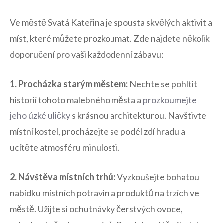
Ve městě‌ Svatá⁢ Kateřina je ⁣spousta skvělých ⁤aktivit a‍
míst, které ‍můžete prozkoumat. Zde najdete několik
‍doporučení ⁢pro vaši každodenní ⁢zábavu:
1. Procházka starým ⁤městem:
Nechte se pohltit‍
historií tohoto malebného města a
prozkoumejte
jeho úzké uličky
s ⁢krásnou architekturou. Navštivte⁤
místní kostel, ‌procházejte se podél zdí hradu a
⁣ucítěte ⁤atmosféru minulosti.
2. Návštěva místních‌ trhů:
Vyzkoušejte bohatou
nabídku místních potravin a produktů ​na ⁢trzích ‍ve
městě. Užijte ⁤si ochutnávky⁤ čerstvých‍ ovoce,‌