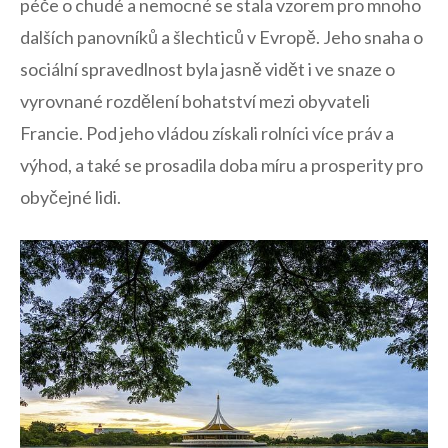
péče o chudé a nemocné se stala vzorem pro mnoho
dalších ⁢panovníků a šlechticů v ‍Evropě. Jeho snaha o
sociální spravedlnost⁤ byla⁣ jasně vidět i ve snaze o
vyrovnané rozdělení bohatství mezi obyvateli
Francie. Pod jeho ​vládou získali rolníci více práv ​a
výhod, a také se prosadila doba míru a ​prosperity pro
obyčejné lidi.