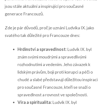
jsou stále aktuální a inspirující pro současné
generace Francouzů.
Zde je pár důvodů, proč⁢ je uznání Ludvíka⁤ IX. jako
svatého tak ⁤důležité pro Francouze dnes:
Hrdinství a spravedlnost:
Ludvík IX. byl
znám svými moudrými a spravedlivými
rozhodnutími a vedením. Jeho závazek k
lidským právům, boji proti korupci a péči ⁢o
chudé a slabé představují důležitou inspiraci⁣
pro současné Francouze, kteří se snaží ⁤o
spravedlnost ⁢a rovnost ve společnosti.
Víra a spiritualita:
Ludvík IX. byl