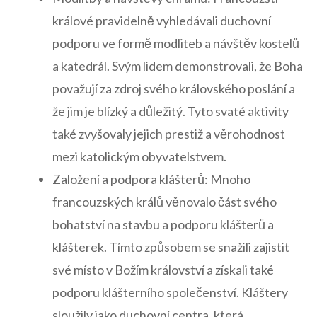
králové pravidelně vyhledávali duchovní
podporu ve formě modliteb a návštěv kostelů
a katedrál. Svým lidem demonstrovali, že Boha
‍považují za zdroj svého královského poslání a⁢
že jim je blízký a důležitý. Tyto ‍svaté⁣ aktivity
také zvyšovaly jejich prestiž ⁤a⁤ věrohodnost
mezi⁣ katolickým obyvatelstvem.
Založení a podpora ‍klášterů: Mnoho
francouzských králů⁢ věnovalo část svého
bohatství na stavbu a podporu klášterů a
klášterek. Tímto způsobem se snažili zajistit
své místo v Božím království a získali také
podporu klášterního společenství. Kláštery
sloužily jako duchovní centra, která