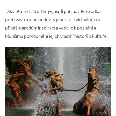
Díky těmto⁣ faktorům je jasně patrná . Jeho odkaz
přetrvává a jeho hodnoty jsou stále aktuální, což
přináší národům inspiraci a​ vede je k poznání a
hlubšímu porozumění jejich vlastní historii a kultuře.