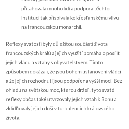
přitahovala mnoho lidí a podpora těchto
institucí​ tak přispívala ke křesťanskému vlivu
na francouzskou ⁢monarchii.
Reflexy svatosti byly důležitou součástí života
francouzských králů a jejich využití pomáhalo posílit‌
jejich vládu a vztahy s obyvatelstvem. Tímto
způsobem dokázali, že ⁤jsou bohem ustanovení vládci
a že jejich rozhodnutí jsou podpořena vyšší mocí. Bez
ohledu na světskou moc, kterou drželi, tyto svaté
reflexy občas také utvrzovaly jejich vztah k Bohu a
zklidňovaly jejich duši v turbulencích královského
života.