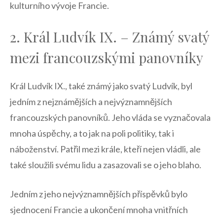
kulturního‍ vývoje Francie.
2. Král Ludvík IX. – Známý svatý
mezi francouzskými panovníky
Král Ludvík⁣ IX., také známý jako svatý Ludvík, byl
jedním z nejznámějších a nejvýznamnějších
francouzských panovníků. Jeho vláda ⁣se vyznačovala
mnoha úspěchy, a to jak na poli politiky, tak i
náboženství. Patřil mezi krále, kteří nejen vládli,⁤ ale
také sloužili svému lidu⁣ a zasazovali se o jeho blaho.
Jedním z jeho nejvýznamnějších příspěvků bylo
sjednocení Francie a ukončení mnoha vnitřních