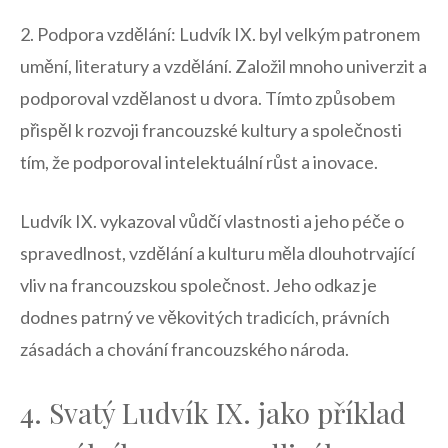
2. Podpora vzdělání: ‌Ludvík IX. byl velkým patronem
umění, literatury a vzdělání. Založil mnoho univerzit a
podporoval vzdělanost ⁢u dvora. Tímto způsobem
přispěl k⁤ rozvoji francouzské kultury a společnosti
tím, že podporoval intelektuální růst a inovace.
Ludvík IX. vykazoval⁤ vůdčí vlastnosti a jeho péče ⁢o⁤
spravedlnost, vzdělání a kulturu měla dlouhotrvající
vliv ⁤na francouzskou společnost. Jeho ‍odkaz​ je
dodnes patrný ve věkovitých tradicích, právních‌
zásadách a chování francouzského ⁣národa.
4. Svatý Ludvík IX. jako⁤ příklad