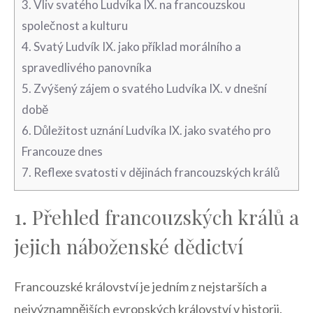
3. Vliv svatého Ludvíka IX. na francouzskou
společnost a kulturu
4. Svatý Ludvík IX. jako⁤ příklad morálního a
spravedlivého panovníka
5. ⁢Zvýšený zájem o svatého⁢ Ludvíka IX. v‌ dnešní
době
6. Důležitost uznání Ludvíka IX. jako svatého pro
Francouze ‌dnes
7. Reflexe svatosti v dějinách francouzských králů
1. Přehled francouzských králů a
jejich náboženské dědictví
Francouzské království je jedním z nejstarších a
nejvýznamnějších​ evropských království v historii.