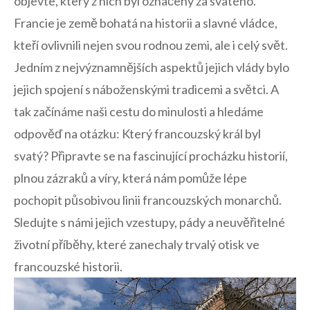
objevte, který z nich byl označený za svatého.
Francie je země bohatá na historii‍ a slavné vládce,
kteří ovlivnili nejen svou rodnou zemi, ale i celý svět.
Jedním z nejvýznamnějších aspektů‌ jejich vlády bylo
jejich spojení s náboženskými tradicemi a světci. A
tak začínáme naši cestu do minulosti a hledáme
odpověď na otázku: Který​ francouzský král byl
svatý? Připravte se na fascinující procházku historií,
plnou zázraků‍ a víry, která nám pomůže lépe
pochopit působivou linii francouzských monarchů.
Sledujte s námi jejich vzestupy, pády ⁣a neuvěřitelné
životní příběhy, které‌ zanechaly trvalý otisk ve
francouzské historii.