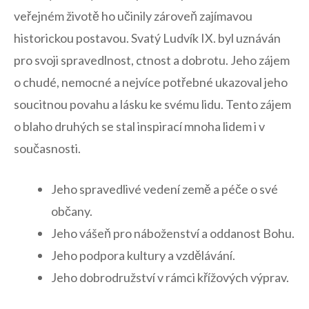
veřejném životě ho učinily zároveň zajímavou
historickou postavou. Svatý Ludvík IX. byl uznáván
pro svoji spravedlnost, ctnost a dobrotu. Jeho zájem
o chudé, ‌nemocné‍ a nejvíce potřebné ukazoval jeho
soucitnou povahu a lásku ke svému lidu. ⁢Tento zájem
o blaho ⁣druhých se stal inspirací mnoha lidem i v
současnosti.
Jeho spravedlivé vedení země a péče o své
občany.
Jeho ‍vášeň pro náboženství a oddanost Bohu.
Jeho podpora kultury a vzdělávání.
Jeho dobrodružství v rámci křížových výprav.