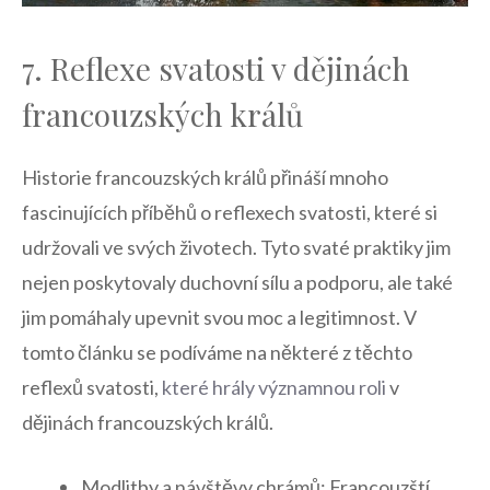
7. Reflexe svatosti v dějinách
francouzských králů
Historie francouzských králů ‍přináší mnoho
fascinujících příběhů o reflexech‌ svatosti, které si
udržovali ve ⁤svých životech. Tyto svaté praktiky jim
nejen poskytovaly duchovní sílu a podporu, ale také
jim pomáhaly upevnit svou moc a legitimnost. V
tomto článku se podíváme na​ některé z těchto
reflexů svatosti,
které hrály‌ významnou roli
v
dějinách ‍francouzských⁢ králů.
Modlitby a návštěvy‌ chrámů: Francouzští