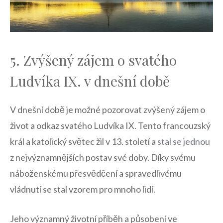
5. ⁢Zvýšený zájem o svatého⁢
Ludvíka IX. v‌ dnešní době
V dnešní době je ⁣možné pozorovat zvýšený ⁢zájem o
život a odkaz‍ svatého Ludvíka IX. Tento francouzský
král ⁢a katolický světec žil v 13. století a
stal se jednou
z⁣ nejvýznamnějších postav své doby. Díky svému
náboženskému přesvědčení a spravedlivému
vládnutí se stal vzorem ⁢pro mnoho lidí.
Jeho významný životní příběh a ​působení ve⁤