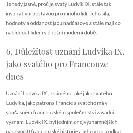
Je tedy jasné, proč je svatý Ludvík IX. ‌stále tak
inspirativní postavou pro mnoho lidí. Jeho síla,
⁢hodnoty a oddanost jsou nadčasové a stále mají co
nabídnout lidem v dnešní moderní době.
6. Důležitost uznání Ludvíka IX.
jako svatého pro Francouze
‌dnes
Uznání Ludvíka IX., známého ​také​ jako svatého
Ludvíka, ​jako patrona Francie a svatého má v
současném francouzském společenství‌ zásadní
význam. Ludvík IX. byl jedním z nejvýznamnějších
panovníků francouzské historie⁢ a jeho vzor a odkaz