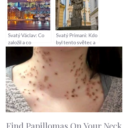
Svatý Václav: Co
Svatý Primani: Kdo
založil a co
byl tento světec a
představuje?
jaký měl význam?
Find Papillomas On Your Neck