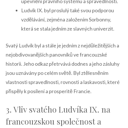
upevnění právního systému a spravedlnosti.
Ludvík IX. byl proslulý také svou podporou
vzdělávání, zejména založením Sorbonny,
která se stala jedním ze slavných univerzit.
Svatý Ludvík byl a stále je jedním z nejdůležitějších a
nejobdivovanějších panovníků ve francouzské
historii. Jeho odkaz přetrvává dodnes a jeho⁢ zásluhy
jsou‍ uznávány po​ celém světě. Byl ztělesněním‍
vlastnosti spravedlnosti, rovnosti a laskavosti, které
přispěly k posílení a prosperitě⁣ Francie.
3. Vliv svatého Ludvíka IX. na
francouzskou společnost a