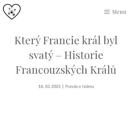
Přeskočit
Menu
na
obsah
Který Francie král byl
svatý – Historie
Francouzských Králů
16. 10. 2025
|
Pravda o Islámu