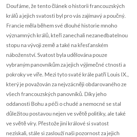
Doufáme, že tento článek o historii francouzských
králů a jejich svatosti byl pro vás zajímavý ⁢a poučný.
Francie měla ⁢během své dlouhé historie mnoho
‍významných králů, kteří zanechali nezanedbatelnou
stopu na vývoji země a také na křesťanském
náboženství. Svatost​ byla udělována pouze
vybraným panovníkům za jejich výjimečné ctnosti a
pokroky ve víře. Mezi tyto svaté krále patří Louis IX.,
který je považován ⁣za ⁣nejvzácněji obdarovaného ze
všech francouzských ‌panovníků. Díky jeho
oddanosti ⁣Bohu a péči o chudé a nemocné se stal
důležitou ‌postavou nejen ve světě politiky, ale také​
ve světě víry. Přestože jiní králové si svatost
nezískali, stále si zaslouží naši pozornost za‍ jejich