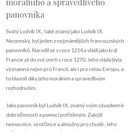
morálního a spravedlivého
panovníka
Svatý Ludvík IX., také známý jako ​Ludvík IX.
Nezemský, byl jeden z nejznámějších francouzských
panovníků. Narodil se ⁣v roce⁣ 1214 a vládl jako král
‌Francie ‍až do své smrti v roce 1270. Jeho vláda byla
významná nejen pro Francii, ale i pro celou Evropu, a⁢
to hlavně díky jeho morálním a spravedlivým
rozhodnutím.
Jako panovník byl Ludvík IX. známý svým závazkem k
dobročinnosti a pomocí potřebným. Založil
nemocnice, sirotčince⁤ a almužny pro chudé. Jeho