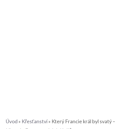
Úvod
»
Křesťanství
»
Který Francie král byl svatý –