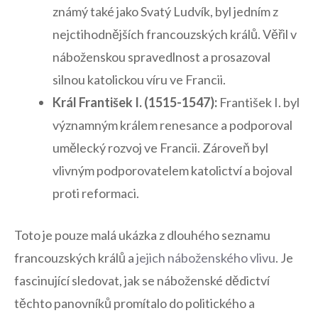
známý také jako Svatý Ludvík, byl jedním⁣ z
nejctihodnějších ​francouzských králů. Věřil v
náboženskou ‍spravedlnost a prosazoval
silnou katolickou víru ve Francii.
Král František ‌I.⁢ (1515-1547):
František I. byl
významným králem renesance a podporoval
umělecký rozvoj ve Francii. Zároveň byl
vlivným podporovatelem katolictví a bojoval
proti reformaci.
Toto je pouze malá ukázka z dlouhého seznamu
francouzských králů a
jejich náboženského vlivu
. Je
fascinující sledovat, jak se náboženské dědictví
těchto panovníků promítalo do politického a