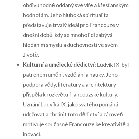
obdivuhodně oddaný své víře⁤ a křesťanským
hodnotám. Jeho⁢ hluboká spiritualita
představuje trvalý ideál pro Francouze v
‌dnešní době, kdy se mnoho lidí zabývá
hledáním ⁤smyslu a duchovnosti ve ​svém
životě.
Kulturní a umělecké dědictví:
Ludvík IX. byl
patronem umění, vzdělání a nauky. Jeho
podpora vědy, literatury a architektury
přispěla k rozkvětu francouzské kultury.
⁣Uznání Ludvíka ‌IX. jako svatého pomáhá
udržovat a chránit toto dědictví a zároveň
motivuje současné Francouze ke kreativitě⁤ a
inovaci.