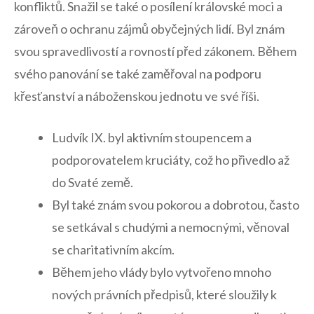
konfliktů.‌ Snažil se také o posílení královské moci a
zároveň o ochranu zájmů obyčejných lidí. Byl znám
svou spravedlivostí a rovností před zákonem. Během
svého panování se také zaměřoval na podporu
křesťanství a náboženskou jednotu ve své říši.
Ludvík IX. byl aktivním ‌stoupencem a
podporovatelem kruciáty, což ho přivedlo až
⁤do Svaté země.
Byl také znám svou pokorou a dobrotou, často
se setkával s chudými a​ nemocnými, věnoval
se​ charitativním ‍akcím.
Během jeho vlády bylo vytvořeno mnoho
nových právních předpisů, které sloužily‍ k