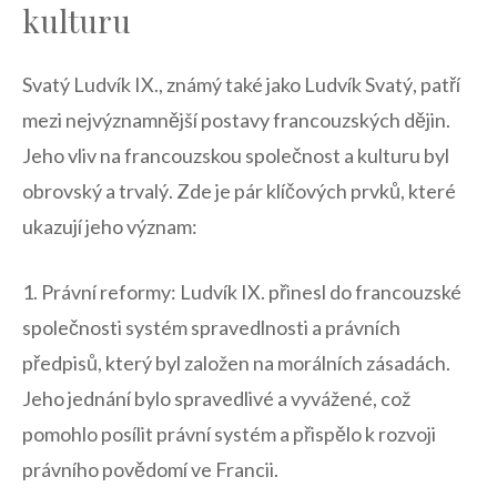
kulturu
Svatý Ludvík IX., známý také jako Ludvík Svatý, patří⁣
mezi nejvýznamnější postavy francouzských dějin.
Jeho vliv na francouzskou společnost a kulturu byl
obrovský a trvalý. Zde je pár klíčových prvků, které
ukazují jeho význam:
1. Právní reformy: Ludvík IX. přinesl⁣ do francouzské
společnosti systém spravedlnosti a právních
předpisů, který byl založen na morálních zásadách.
Jeho jednání bylo spravedlivé a vyvážené, což
pomohlo posílit právní systém a přispělo k⁣ rozvoji
právního povědomí ve Francii.