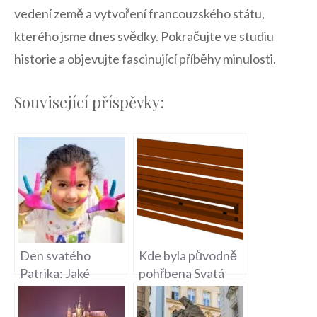
vedení země a vytvoření francouzského státu,
kterého jsme dnes svědky. Pokračujte ve studiu
historie a objevujte fascinující příběhy⁢ minulosti.
Související příspěvky:
Den svatého
Kde byla původně
Patrika: Jaké
pohřbena Svatá
tradice a zvyky?
Zdislava – Historie
a svatá místa