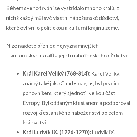
⁤Během svého trvání se vystřídalo mnoho ⁢králů, z
nichž každý měl své⁤ vlastní náboženské dědictví,
které ovlivnilo politickou a kulturní krajinu země.
Níže najdete přehled ‍nejvýznamnějších
francouzských králů a jejich náboženského dědictví:
Král Karel Veliký (768-814):
Karel Veliký,
známý také jako Charlemagne, ‌byl prvním
panovníkem, který sjednotil velkou část
Evropy.​ Byl oddaným křesťanem a podporoval
rozvoj křesťanského náboženství po ​celém
království.
Král Ludvík IX. (1226-1270):
Ludvík IX.,