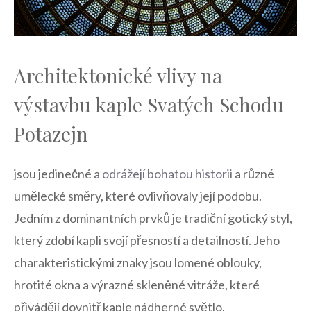
Architektonické vlivy‍ na
výstavbu kaple‌ Svatých Schodu
Potazejn
jsou jedinečné⁣ a
odrážejí bohatou historii
a různé
umělecké směry, které ovlivňovaly její podobu.
Jedním z dominantních prvků je tradiční gotický styl,
který​ zdobí kapli svojí přesností a ⁣detailností. Jeho
charakteristickými znaky jsou lomené oblouky,‍
hrotité okna​ a⁢ výrazné​ skleněné vitráže, které
‌přivádějí dovnitř kaple nádherné⁤ světlo.