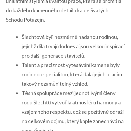
unikátním stylem a kvalitou práce, která se ​promítla
do každého kamenného detailu kaple Svatých
Schodu ⁤Potazejn.
Šlechtové ‌byli nezměrně nadanou rodinou,⁣
jejichž díla trvají dodnes a jsou velkou inspirací
pro další generace‍ stavitelů.
Talent a preciznost vytesávání kamene ⁤byly
rodinnou specialitou, která dala jejich pracím
takový nezaměnitelný⁢ vzhled.
Těsná spolupráce mezi jednotlivými členy
rodu Šlechtů vytvořila atmosféru harmony a
vzájemného respektu, což se pozitivně odráží
na celkovém dojmu, který kaple zanechává na
návštěvnících.