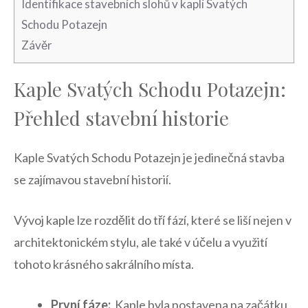
Identifikace stavebních‌ slohů​ v kapli Svatých
Schodu Potazejn
Závěr
Kaple Svatých Schodu Potazejn:
Přehled stavební historie
Kaple Svatých Schodu Potazejn je jedinečná stavba
se zajímavou stavební⁢ historií.
Vývoj kaple lze rozdělit do tří fází, které se liší⁢ nejen ‍v
architektonickém stylu, ale také v účelu a⁢ využití
tohoto krásného‌ sakrálního místa.
První fáze:
⁤ Kaple byla postavena na⁣ začátku