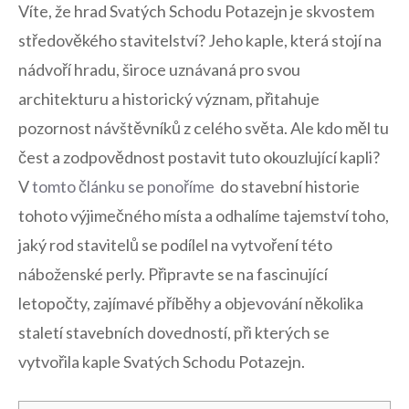
Víte, že hrad⁤ Svatých Schodu Potazejn je skvostem
středověkého stavitelství? Jeho kaple, která stojí na
nádvoří hradu, široce uznávaná pro svou⁣
architekturu a historický význam, přitahuje
pozornost návštěvníků z celého světa.⁤ Ale kdo měl tu
čest a zodpovědnost postavit tuto okouzlující kapli?
V
tomto ⁤článku se ponoříme
⁤ do⁤ stavební historie
tohoto výjimečného místa a‌ odhalíme tajemství​ toho,
jaký‍ rod stavitelů se podílel na vytvoření této
náboženské perly. Připravte se na fascinující
letopočty, zajímavé příběhy a ⁢objevování ⁤několika
staletí stavebních dovedností, při kterých se
vytvořila kaple Svatých Schodu Potazejn.