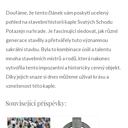
Doufáme, že tento článek vám poskytl ⁣ucelený
pohled​ na​ stavební historii kaple Svatých Schodu
Potazejn na hrade. Je fascinující ‍sledovat, jak různé⁣
generace⁣ stavěly a přetvářely ‍tuto významnou
sakrální ​stavbu. ​Byla‍ to⁤ kombinace úsilí a talentu
‍mnoha ‍stavebních mistrů a⁢ rodů, která nakonec
vytvořila tento impozantní a historicky cenný‍ objekt.
Díky jejich snaze si dnes můžeme užívat krásu a
vznešenost této​ kaple.
Související příspěvky: