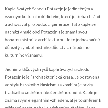
Kaple Svatých Schodu Potazejn je jedinečným a
vzácným kulturním dědictvím, které je třeba chránit
a uchovávat ⁢pro budoucí ‍generace. Tato kaple se
nachází v malé obci ⁤Potazejn a je ⁢známá svou
bohatou historií‍ a architekturou. Je‌ to jednoznačně
důležitý symbol místního dědictví a národního
kulturního významu.
Jedním z klíčových rysů kaple Svatých Schodu
Potazejn je její architektonická krása. Je ⁣postavena
ve stylu barokního klasicismu a kombinuje prvky
tradičního českého náboženského umění. Kaple je
známá svým ⁤elegantním vzhledem, ​ať je‌ to směrem k
základně sochy nebo ke zdobeným vitrážím. Je to