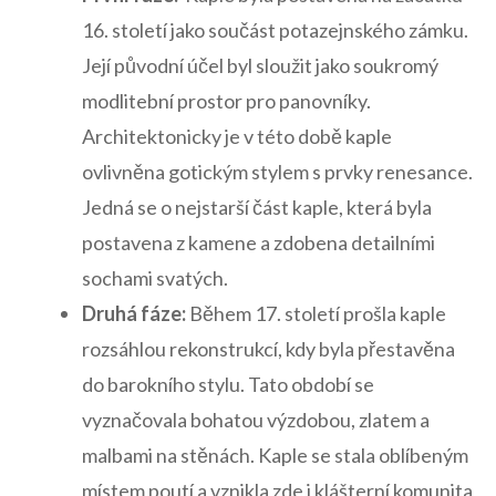
16. století jako součást​ potazejnského zámku.
Její původní účel byl sloužit jako soukromý
modlitební prostor pro panovníky.
Architektonicky ‍je v této době kaple
ovlivněna⁢ gotickým stylem s ‌prvky renesance.
‍Jedná se o nejstarší část ⁣kaple, která byla
postavena z kamene a zdobena detailními
sochami svatých.
Druhá fáze:
Během​ 17. století prošla kaple
rozsáhlou ⁢rekonstrukcí, kdy byla přestavěna
do barokního stylu. Tato období se
vyznačovala bohatou výzdobou, zlatem a
malbami na stěnách.⁢ Kaple se stala oblíbeným
místem poutí a vznikla zde i klášterní komunita