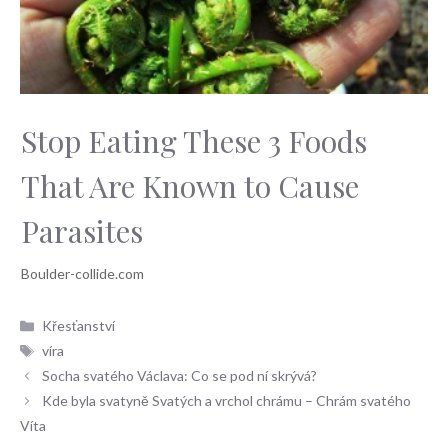
Stop Eating These 3 Foods
That Are Known to Cause
Parasites
Rubriky
Křesťanství
Štítky
víra
Socha svatého Václava: Co se pod ní skrývá?
Kde byla svatyně Svatých a vrchol chrámu – Chrám svatého
Víta