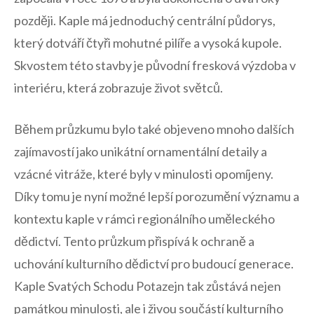
⁤později. ‌Kaple má jednoduchý centrální⁢ půdorys,
který dotváří čtyři mohutné pilíře a vysoká kupole.
Skvostem této stavby je původní fresková výzdoba v
interiéru, která zobrazuje život světců.
Během průzkumu bylo také ⁣objeveno mnoho dalších
zajímavostí‍ jako unikátní ornamentální​ detaily a
vzácné vitráže, které byly v minulosti opomíjeny.
Díky⁢ tomu je nyní možné​ lepší porozumění​ významu a
kontextu kaple v rámci regionálního uměleckého
dědictví. Tento průzkum přispívá ⁣k ochraně a
uchování kulturního⁤ dědictví pro budoucí generace.
Kaple Svatých Schodu Potazejn⁤ tak zůstává nejen
‍památkou minulosti, ale i ‌živou součástí kulturního