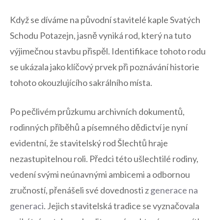
Když se díváme na původní stavitelé kaple Svatých
Schodu Potazejn, jasně vyniká rod, který na tuto
výjimečnou stavbu​ přispěl. Identifikace tohoto‍ rodu
se ukázala jako klíčový prvek při poznávání historie
tohoto okouzlujícího sakrálního‍ místa.
Po pečlivém průzkumu archivních dokumentů,
rodinných příběhů a‍ písemného dědictví je nyní
evidentní, ⁢že stavitelský rod Šlechtů hraje
nezastupitelnou roli. ⁢Předci této ušlechtilé rodiny,
vedení ⁣svými‍ neúnavnými ambicemi​ a odbornou
zručností, přenášeli své dovednosti z
generace na
generaci
. Jejich stavitelská tradice se vyznačovala