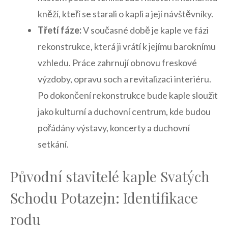
kněží, kteří se starali o kapli a‌ její návštěvníky.
Třetí fáze:
V současné době je kaple ve⁢ fázi
rekonstrukce, která ji vrátí k⁤ jejímu baroknímu
vzhledu. Práce zahrnují obnovu freskové
výzdoby, opravu soch a⁣ revitalizaci interiéru.
Po dokončení rekonstrukce bude kaple sloužit
‌jako kulturní a duchovní centrum, kde budou
pořádány výstavy, koncerty a duchovní
setkání.
Původní stavitelé kaple Svatých
Schodu Potazejn: Identifikace
⁣rodu