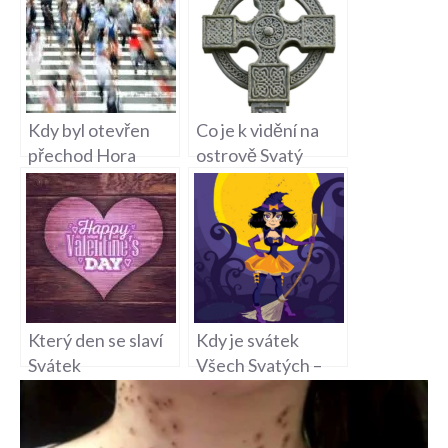
Kdy byl otevřen
Co je k vidění na
přechod Hora
ostrově Svatý
Svatého
Tomáš – Exotický
Šebestiána – Nová
ráj v Karibiku
Dopravní Cesta
Který den se slaví
Kdy je svátek
Svátek
Všech Svatých –
zamilovaných
Tradiční svátky a
Svatý Valentýn –
zvyky
Historie