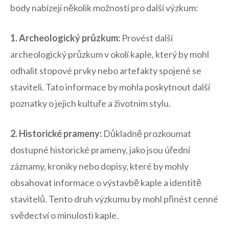
body nabízejí několik možností pro další výzkum:
1. Archeologický průzkum:
Provést další
archeologický průzkum ‍v okolí kaple, který by mohl
odhalit stopové ‌prvky nebo artefakty spojené se
staviteli. Tato informace by mohla poskytnout další‍
poznatky o jejich kultuře a životním stylu.
2. Historické prameny:
Důkladně prozkoumat
dostupné‍ historické⁣ prameny, jako jsou úřední
záznamy, kroniky nebo‍ dopisy, ⁤které by ​mohly
obsahovat informace o výstavbě⁣ kaple ‌a identitě
stavitelů. Tento ⁢druh výzkumu ​by mohl přinést‌ cenné
svědectví o minulosti kaple.