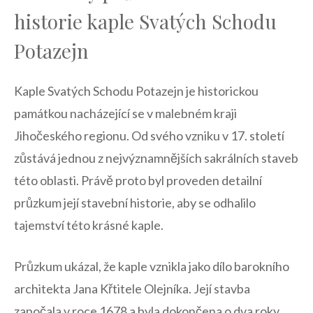
historie kaple Svatých Schodu
Potazejn
Kaple Svatých Schodu Potazejn je historickou
⁤památkou nacházející se v malebném kraji
Jihočeského regionu. Od svého vzniku v 17. století
zůstává jednou z nejvýznamnějších sakrálních staveb
‍této oblasti. Právě proto byl proveden‌ detailní⁣
průzkum její stavební historie, aby se ‍odhalilo
tajemství této krásné kaple.
Průzkum ukázal, že kaple‍ vznikla jako dílo barokního
architekta Jana ⁢Křtitele Olejníka. Její stavba
započala ‌v roce 1678⁤ a byla dokončena o dva roky