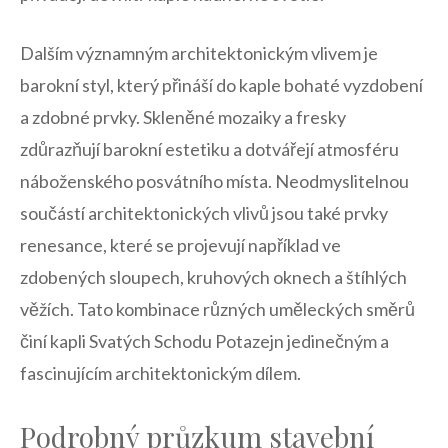
Dalším významným architektonickým vlivem je
barokní styl, který přináší do‍ kaple bohaté ⁢vyzdobení
a zdobné prvky. Skleněné mozaiky a fresky
zdůrazňují barokní estetiku a dotvářejí atmosféru
náboženského posvátního místa. Neodmyslitelnou
součástí architektonických ⁣vlivů jsou také prvky
renesance, které se projevují například ve
zdobených sloupech, kruhových oknech a štíhlých
věžích. Tato kombinace různých uměleckých směrů
činí kapli Svatých Schodu Potazejn jedinečným a
fascinujícím architektonickým dílem.
Podrobný průzkum stavební