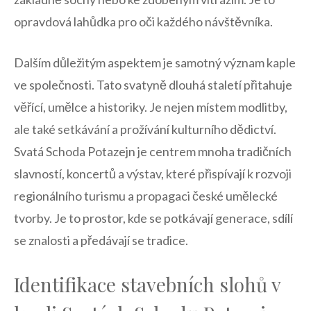
opravdová lahůdka pro oči každého⁢ návštěvníka.
Dalším důležitým aspektem je⁣ samotný význam kaple
ve‍ společnosti. Tato ⁢svatyně dlouhá staletí​ přitahuje
věřící, umělce a historiky. Je nejen místem modlitby,
ale také setkávání a prožívání kulturního dědictví.
Svatá Schoda ‌Potazejn je centrem⁢ mnoha tradičních
slavností, koncertů a výstav, které přispívají k rozvoji
regionálního turismu a propagaci české umělecké
tvorby. Je ⁢to prostor, kde se potkávají generace, ‌sdílí
⁢se znalosti a předávají se tradice.
Identifikace stavebních‌ slohů​ v