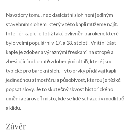
Navzdory tomu, neoklasicistní sloh ‍není jediným
stavebním slohem, který v této kapli můžeme najít.
Interiér kaple je totiž také ovlivněn barokem, které
bylo velmi populární v 17. a 18. století.⁢ Vnitřní část
kaple je zdobena výraznými freskami na stropě a
⁢zbesilujícími bohatě zdobenými oltáři, ⁢které jsou
typické pro barokní sloh.‍ Tyto prvky ⁣přidávají kapli
jedinečnou​ atmosféru a působivost,‍ kterou je těžké
popsat slovy. Je to skutečný skvost historického
umění a zároveň místo, kde se lidé scházejí v modlitbě
a klidu.
Závěr