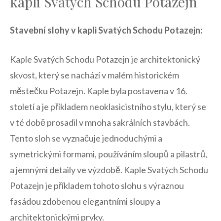
kapli Svatých Schodu Potazejn
Stavební slohy v kapli ‌Svatých Schodu Potazejn:
Kaple ‌Svatých Schodu Potazejn ‌je architektonický
skvost, který se nachází v malém historickém
městečku Potazejn. ⁣Kaple byla postavena v ‍16.
století a je příkladem neoklasicistního stylu, ⁢který se
v ‍té době prosadil v mnoha‌ sakrálních stavbách.
Tento sloh se vyznačuje jednoduchými ‍a‍
symetrickými formami, používáním sloupů ⁣a ⁤pilastrů,
a jemnými detaily ve výzdobě. Kaple Svatých Schodu
Potazejn je příkladem tohoto slohu s výraznou
fasádou zdobenou elegantními sloupy a
architektonickými prvky.