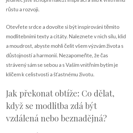
růstu a ​rozvoji.
Otevřete srdce‍ a dovolte si ⁣být⁤ inspirováni těmito
modlitebními texty‌ a citáty. Naleznete v nich⁤ sílu, klid
a⁣ moudrost, abyste mohli čelit všem⁢ výzvám života s
důstojností a harmonií. Nezapomeňte, že čas
strávený sám se sebou a s Vaším vnitřním ⁢bytím je
klíčem k⁣ celistvosti ⁣a šťastnému životu.
Jak překonat obtíže: Co⁣ dělat,⁣
když se modlitba ⁤zdá být
vzdálená nebo beznadějná?