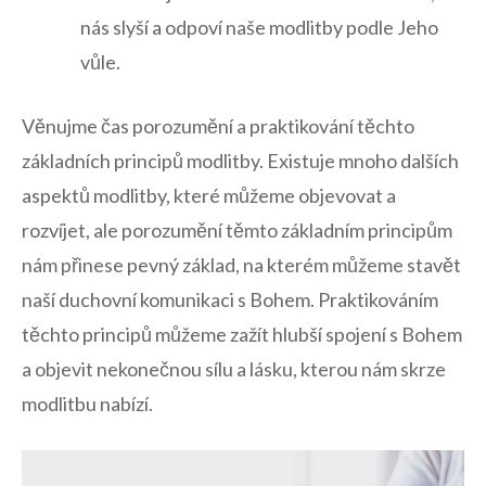
nás slyší a ‍odpoví naše modlitby podle ⁢Jeho‌
vůle.
Věnujme ⁤čas⁣ porozumění a praktikování těchto
‌základních principů modlitby.⁤ Existuje ​mnoho​ dalších
aspektů modlitby,⁤ které můžeme ⁢objevovat a
‍rozvíjet, ‌ale porozumění těmto⁤ základním principům⁣
nám přinese pevný základ, ⁤na kterém můžeme ⁣stavět
‍naší duchovní ​komunikaci ‌s⁤ Bohem. Praktikováním
těchto principů můžeme zažít hlubší ‍spojení s Bohem
a objevit nekonečnou sílu a ​lásku, kterou nám ⁣skrze
modlitbu nabízí.