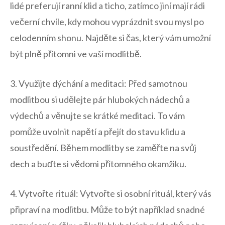
lidé preferují ranní​ klid​ a ticho, zatímco jiní mají ⁣rádi
večerní chvíle, kdy mohou ‍vyprázdnit svou mysl‍ po
celodenním ⁤shonu.⁢ Najděte si čas, který ​vám ⁣umožní
být plně přítomni ve vaší modlitbě.
3. ⁣Využijte dýchání a​ meditaci: ‍Před ⁢samotnou
modlitbou ​si udělejte pár hlubokých⁤ nádechů a
výdechů a věnujte se krátké meditaci. To vám
pomůže uvolnit napětí a přejít ⁢do stavu klidu a⁣
soustředění. Během modlitby se zaměřte na svůj
dech a buďte si vědomi‍ přítomného okamžiku.
4. Vytvořte ⁢rituál: Vytvořte‍ si ‌osobní⁢ rituál, který vás
‌připraví na modlitbu. Může to být ⁣například snadné