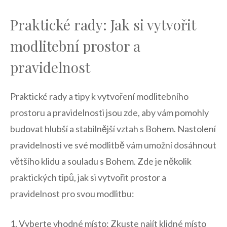
Praktické rady: Jak​ si‍ vytvořit
modlitební prostor a
pravidelnost
Praktické ⁢rady‌ a tipy k vytvoření modlitebního
prostoru a ​pravidelnosti jsou⁣ zde, aby vám pomohly⁢
budovat hlubší a stabilnější vztah s⁢ Bohem. Nastolení
pravidelnosti ve své⁣ modlitbě vám⁣ umožní dosáhnout
většího klidu ​a souladu s Bohem. Zde je několik‍
praktických‌ tipů, jak si vytvořit prostor a
pravidelnost⁤ pro svou modlitbu:
1. ⁣Vyberte vhodné místo: ‍Zkuste ‌najít klidné ‌místo