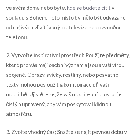
ve svém domě nebo‍ bytě,⁢
kde⁣ se ⁢budete cítit
v ​
souladu s Bohem. Toto místo by mělo být odvázané
od rušivých vlivů, jako jsou televize‍ nebo zvonění
telefonu.
2.​ Vytvořte inspirativní prostředí: ⁤Použijte předměty,
které‌ pro ‍vás mají osobní význam a jsou s vaší vírou
spojené. Obrazy, svíčky, rostliny, nebo posvátné
texty⁤ mohou posloužit jako inspirace při ⁣vaší
modlitbě. Ujistěte ⁢se, že ‍váš⁣ modlitební‍ prostor‍ je
čistý a upravený, aby vám poskytoval klidnou
atmosféru.
3. Zvolte‍ vhodný​ čas;⁣ Snažte ⁢se ⁢najít ​pevnou dobu v