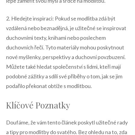
lépe ⁤zaměřit svou mysl a srdce ⁤na modlitbu.
2. Hledejte inspiraci: Pokud se modlitba zdá být
vzdálená nebo beznadějná, je ‌užitečné se inspirovat
duchovními texty,​ knihami⁤ nebo poslechem
duchovních​ řečí. Tyto materiály mohou poskytnout
nové myšlenky, perspektivy a duchovní povzbuzení.
Můžete také hledat ‌společenství⁢ s lidmi, kteří mají
podobné ​zážitky a sdílí ‌své příběhy o ⁤tom, jak se jim
⁢podařilo překonat obtíže s modlitbou.
Klíčové Poznatky
Doufáme, že ⁣vám tento článek poskytl užitečné ⁤rady
a tipy pro modlitby do ⁢svatého. Bez ohledu‍ na to, zda‌