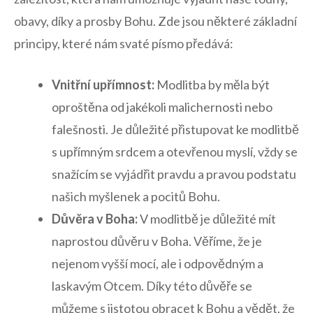
obavy, díky​ a prosby Bohu. Zde jsou některé základní
principy, které nám svaté písmo předává:
Vnitřní upřímnost:
Modlitba by ⁣měla být
oproštěna‍ od jakékoli ⁤malichernosti ⁤nebo
falešnosti. Je důležité přistupovat ke modlitbě
s upřímným srdcem ⁣a⁤ otevřenou myslí, vždy ​se
snažícím se ⁣vyjádřit pravdu a pravou podstatu
našich‍ myšlenek a ⁢pocitů Bohu.
Důvěra v Boha:
V modlitbě‌ je důležité mít​
naprostou důvěru v Boha. Věříme, ⁤že ⁣je
nejenom‍ vyšší ‍mocí, ale i odpovědným a
laskavým Otcem. ⁢Díky ⁣této důvěře⁣ se
můžeme ‍s jistotou ⁤obracet k Bohu a ‍vědět, že‌