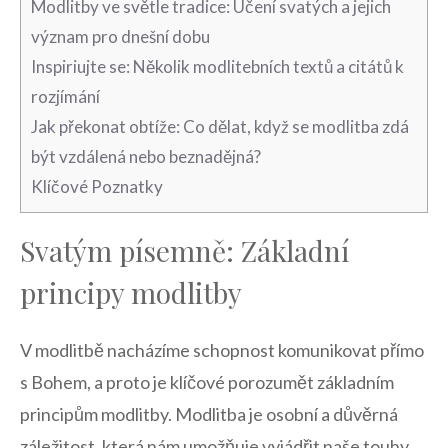
Modlitby‌ ve‍ světle tradice: Učení svatých a⁢ jejich
význam pro dnešní dobu
Inspiriujte se: Několik modlitebních textů a citátů⁤ k
rozjímání
Jak překonat obtíže: Co⁣ dělat,⁣ když se modlitba ⁤zdá
být vzdálená nebo beznadějná?
Klíčové Poznatky
Svatým písemně:⁤ Základní
principy modlitby
V modlitbě nacházíme schopnost komunikovat přímo
s Bohem,‍ a proto je klíčové‍ porozumět základním
principům modlitby. Modlitba je osobní a ​důvěrná
‍záležitost, která⁣ nám umožňuje vyjádřit ⁤naše touhy,