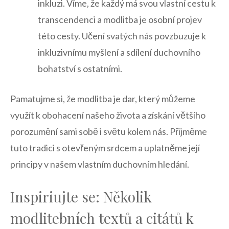
inkluzi.⁤ Víme, ⁣že každý má svou vlastní cestu k
transcendenci‌ a⁤ modlitba je osobní projev
této cesty. Učení svatých nás povzbuzuje ‌k
inkluzivnímu ​myšlení a sdílení duchovního
bohatství s ostatními.
Pamatujme si, že modlitba je dar, ​který můžeme
⁣využít​ k obohacení našeho života a získání většího
‌porozumění sami⁣ sobě i světu kolem nás. Přijměme⁤
tuto tradici s otevřeným srdcem a uplatněme její
principy v našem⁣ vlastním duchovním ⁢hledání.
Inspiriujte se: Několik
modlitebních textů a citátů⁤ k