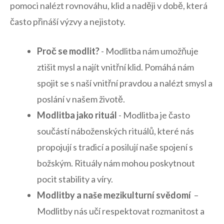
pomoci nalézt ‌rovnováhu, ⁢klid a naději v době, ​která
často ​přináší výzvy⁢ a⁤ nejistoty.
Proč ⁤se modlit?
⁣- Modlitba nám umožňuje
ztišit mysl a najít‍ vnitřní klid. Pomáhá nám
spojit se s‍ naší vnitřní⁣ pravdou a nalézt‍ smysl a
⁤poslání⁢ v našem životě.
Modlitba ‍jako rituál
-⁢ Modlitba⁢ je často
součástí náboženských ⁤rituálů, ⁢které nás
‍propojují⁤ s tradicí ​a ​posilují naše spojení s
božským. Rituály nám mohou poskytnout
pocit stability⁤ a víry.
Modlitby a naše mezikulturní ​svědomí
‍ –
Modlitby nás učí ⁤respektovat ⁢rozmanitost a