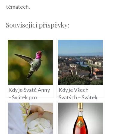
⁢tématech.⁤
Související příspěvky:
Kdy je Svaté Anny
Kdy je Všech
– Svátek pro
Svatých – Svátek
všechny Anny a
památky všech
Anniky
svatých