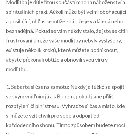
Modlitba⁣ je důležitou ‍součástí‌ mnoha ‌náboženství a
‍spirituálních praxí. Ačkoli může být velmi obohacující
a ‍posilující, občas se může zdát,⁢ že‌ je vzdálená‍ nebo
beznadějná. Pokud ⁣se vám někdy stalo, že jste se cítili
frustrovaní tím, že vaše modlitby nebyly‌ vyslyšeny,
existuje několik kroků, které můžete podniknout,
abyste překonali obtíže a obnovili svou víru v⁤
modlitbu.
1. Seberte ‌si čas⁢ na samotu: Někdy je těžké se spojit⁢
se svým⁣ vnitřním ​já a s ⁤Bohem, pokud ​jsme příliš
rozptýleni či ​plní stresu. Vyhraďte si čas a místo, kde
si můžete vzít chvíli pro sebe⁣ a odpojit od
každodenního shonu. ⁣Tímto způsobem budete moci