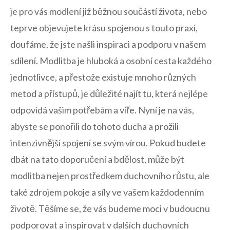
je pro ⁢vás ⁤modlení již běžnou ⁤součástí ‌života, nebo
teprve objevujete krásu spojenou s touto praxí,
doufáme, že​ jste​ našli inspiraci a podporu v ​našem‍
sdílení. Modlitba je ‌hluboká⁢ a osobní cesta každého
jednotlivce, ⁤a ⁣přestože existuje mnoho různých
metod⁤ a přístupů, je důležité najít‌ tu, která nejlépe
‍odpovídá vašim ​potřebám a víře. Nyní je na vás,
abyste se ponořili ⁤do tohoto⁣ ducha a prožili ​
intenzivnější spojení⁤ se svým vírou. Pokud budete‍
dbát na tato doporučení a bdělost,‍ může být
modlitba ‍nejen prostředkem‌ duchovního růstu, ale
‍také zdrojem‍ pokoje a síly ve vašem každodenním
životě. Těšíme se, že vás budeme moci v budoucnu
podporovat‌ a inspirovat v dalších duchovních