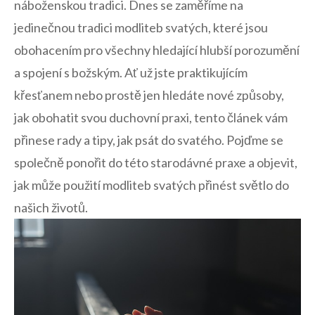
náboženskou tradici. Dnes⁣ se zaměříme​ na
jedinečnou tradici modliteb svatých, které jsou
obohacením pro všechny hledající ‍hlubší porozumění⁢
a ​spojení s božským.​ Ať už ⁤jste praktikujícím
křesťanem ​nebo prostě ⁣jen hledáte⁤ nové způsoby,
jak obohatit svou duchovní praxi, ⁣tento článek vám
přinese rady ⁣a tipy, jak psát do svatého. Pojďme⁢ se
společně ponořit do⁣ této starodávné praxe a objevit,
jak může ⁢použití⁣ modliteb svatých přinést světlo do
našich⁤ životů.