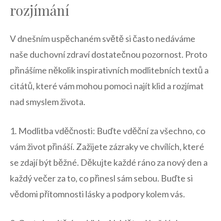
rozjímání
V dnešním uspěchaném světě si často nedáváme
naše duchovní zdraví dostatečnou pozornost. Proto
přinášíme několik inspirativních ⁤modlitebních textů a
citátů, které vám mohou pomoci najít klid a⁣ rozjímat
nad⁢ smyslem života.
1. ⁤Modlitba vděčnosti: Buďte‌ vděční za všechno, co
vám ⁣život přináší. Zažijete zázraky‌ ve chvílích, které
se ‌zdají být běžné. Děkujte každé ráno za nový den a
‌každý večer⁣ za‍ to, co přinesl sám⁢ sebou. Buďte si
vědomi přítomnosti lásky a podpory kolem vás.