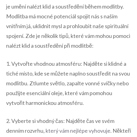
je umění nalézt klid a​ soustředění‌ během modlitby.
Modlitba má mocné potenciál ⁣spojit ⁤nás ‌s naším
vnitřním ⁤já, uklidnit ​mysl a prohloubit naše ⁣spirituální
spojení. Zde je několik tipů, ⁢které vám mohou pomoci
nalézt klid a soustředění při modlitbě:
1. Vytvořte‌ vhodnou atmosféru: Najděte si klidné a
tiché místo, kde se můžete naplno soustředit na svou
modlitbu. Ztlumte⁢ světlo,‍ zapalte ‍vonné svíčky nebo
použijte ⁢esenciální oleje, které vám pomohou
vytvořit ‌harmonickou ⁢atmosféru.
2. Vyberte si vhodný čas:‍ Najděte čas⁤ ve svém
denním rozvrhu,
který vám ⁢nejlépe vyhovuje
.⁣ Někteří