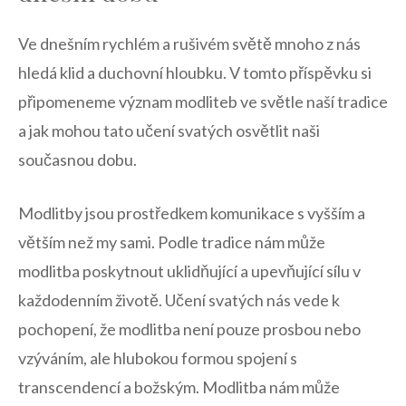
Ve dnešním rychlém a rušivém světě mnoho z⁤ nás⁤
hledá ​klid a⁢ duchovní ‌hloubku. V tomto​ příspěvku si
připomeneme význam modliteb ve světle naší tradice
‌a jak ⁢mohou ⁣tato učení svatých ⁣osvětlit naši​
současnou⁤ dobu.
Modlitby jsou prostředkem komunikace‍ s vyšším a
větším ⁤než my sami. Podle​ tradice ‍nám může
⁤modlitba poskytnout uklidňující a ‌upevňující sílu v
každodenním životě. ‍Učení svatých nás vede k
pochopení, že modlitba není pouze prosbou nebo
vzýváním, ale‍ hlubokou formou spojení ​s
⁢transcendencí a božským. Modlitba nám může