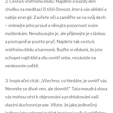
2. Cesta k vnitřnímu klidu:‌ Najděte si⁣ každý den
⁤chvilku na meditaci či tišší ⁤činnost, která vás uklidní⁣ a⁤
nabije energií. Zavřete oči a zaměřte se na svůj dech
–⁤ vnímejte jeho proud a⁤ věnujte pozornost svým
myšlenkám. Neodsuzujte je, ale přijímejte je s láskou
a postupně je pustte ‌pryč. Najdete tak cestu ⁣k
vnitřnímu klidu ⁣a ‍harmonii. Buďte si vědomi, ​že jste
schopni⁢ najít klid ‍a⁢ sílu​ uvnitř‌ sebe, nezávisle⁤ na
venkovním světě.
3. Inspirační citát: „Všechno, co hledáte,​ je uvnitř vás.
Nesmíte se dívat ven, ale ​dovnitř.“ Tato moudrá slova
vás mohou vést‌ k objevování a prohlubování vaší
vlastní duchovní​ praxe. Vězte, že​ jako⁣ jedinečný​
jedinec jste schopni​ nalézt inspiraci‌ a sílu ​k ‍vnitřnímu