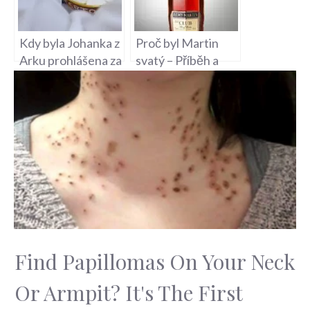
Kdy byla Johanka z
Proč byl Martin
Arku prohlášena za
svatý – Příběh a
svatou –
Svatý Martin
Kanonizace
Francouzské
Hrdinky
Find Papillomas On Your Neck
Or Armpit? It's The First