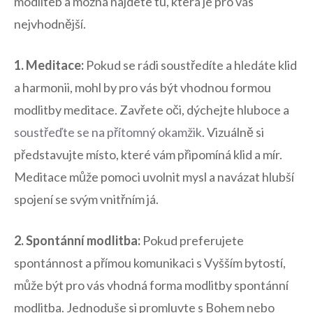
modliteb a možná najdete tu, která je pro vás
⁤nejvhodnější.
1. Meditace:
Pokud se rádi soustředíte‌ a hledáte klid
⁣a harmonii, mohl by pro vás být ⁢vhodnou ⁤formou
modlitby meditace. Zavřete ‍oči, dýchejte hluboce a ‍
soustřeďte se‌ na přítomný okamžik
. Vizuálně si
představujte místo, které ⁢vám ​připomíná klid a​ mír. ​
Meditace může pomoci uvolnit mysl a ⁣navázat hlubší
spojení se svým vnitřním​ já.
2. Spontánní⁢ modlitba:
Pokud preferujete
spontánnost a přímou komunikaci⁢ s Vyšším‌ bytostí,
může⁢ být pro vás vhodná forma modlitby spontánní
modlitba. Jednoduše si promluvte s Bohem nebo