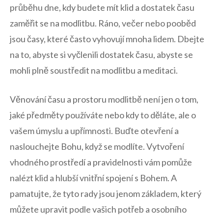
průběhu ​dne, kdy budete mít klid ⁤a dostatek času
zaměřit se ​na modlitbu.‌ Ráno, večer​ nebo pooběd
jsou časy, které často vyhovují mnoha lidem. Dbejte
⁢na to, abyste si vyčlenili dostatek času, abyste se
mohli plně soustředit na ⁢modlitbu a⁢ meditaci.
Věnování času ⁣a prostoru modlitbě není jen⁢ o tom,
jaké ⁤předměty používáte nebo kdy to děláte, ale o
vašem úmyslu a‌ upřímnosti. Buďte otevření a
naslouchejte Bohu,‌ když se modlíte. Vytvoření
vhodného ⁤prostředí a pravidelnosti vám ⁣pomůže
nalézt ‌klid ‍a hlubší vnitřní spojení s Bohem. A
pamatujte, že tyto rady jsou jenom‍ základem,⁤ který
můžete upravit podle vašich ‌potřeb a osobního⁣