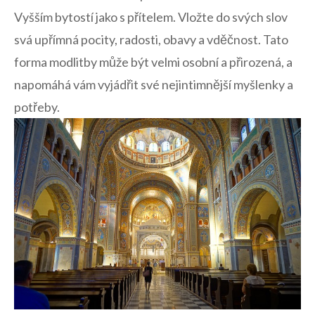
Vyšším⁤ bytostí jako s⁣ přítelem. ‌Vložte do svých slov
svá upřímná⁣ pocity, radosti, obavy a vděčnost. Tato
forma modlitby může být velmi osobní‌ a přirozená, a
napomáhá vám‍ vyjádřit své nejintimnější myšlenky a
potřeby.