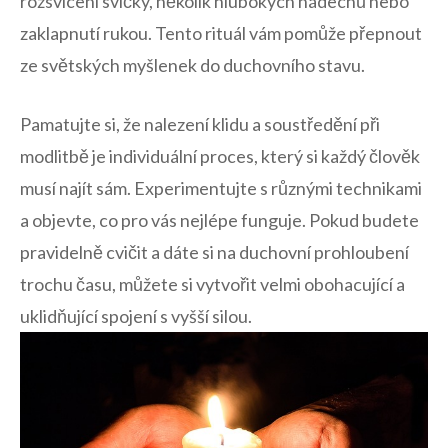
rozsvícení svíčky, několik hlubokých nádechů nebo
zaklapnutí ‍rukou. Tento rituál vám pomůže přepnout
ze světských myšlenek‌ do duchovního stavu.
Pamatujte si, ‌že nalezení ⁣klidu a soustředění při​
modlitbě je individuální proces, který si každý člověk
musí najít sám. Experimentujte s různými ⁢technikami
a objevte, co pro vás nejlépe funguje. Pokud budete
⁣pravidelně cvičit ⁤a dáte si ‌na duchovní ​prohloubení
trochu času, můžete si vytvořit velmi‌ obohacující a
uklidňující​ spojení s vyšší silou.