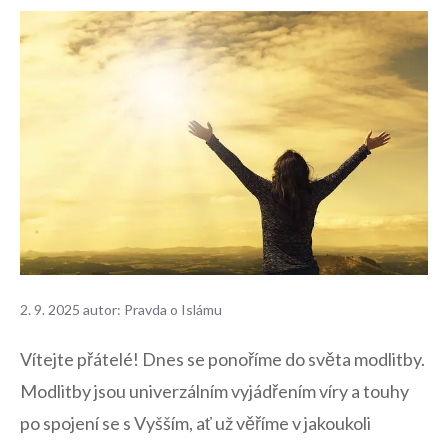
2. 9. 2025
autor:
Pravda o Islámu
Vítejte přátelé!⁣ Dnes se‌ ponoříme ‍do světa⁣ modlitby.
Modlitby jsou univerzálním vyjádřením víry ​a ‌touhy
po spojení se s Vyšším,‌ ať už věříme v jakoukoli