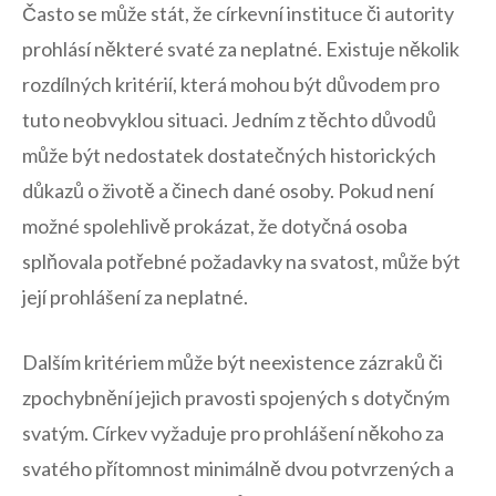
Často ⁢se může stát, že církevní instituce či autority
prohlásí některé svaté⁤ za neplatné. Existuje⁢ několik
rozdílných kritérií, ‍která mohou být důvodem pro
tuto neobvyklou situaci. Jedním z těchto důvodů
může být⁢ nedostatek dostatečných historických
důkazů o‌ životě a činech dané osoby. Pokud není
možné ⁣spolehlivě⁢ prokázat, ‌že dotyčná osoba
splňovala​ potřebné požadavky ‍na⁤ svatost, může být
‌její ⁢prohlášení za neplatné.
Dalším kritériem může být neexistence⁢ zázraků či
zpochybnění jejich pravosti​ spojených ‍s ​dotyčným
svatým. Církev vyžaduje ‍pro prohlášení ‌někoho ​za ​
svatého⁣ přítomnost minimálně dvou potvrzených a