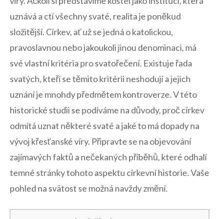
víry. Ačkoli si představíme kostel jako instituci, která
uznává‍ a⁤ ctí všechny svaté, realita je poněkud
složitější. Církev, ať‌ už⁢ se​ jedná o katolickou,
pravoslavnou‍ nebo⁤ jakoukoli jinou denominaci, má
‌své vlastní kritéria pro svatořečení. Existuje řada​
svatých, kteří se těmito kritérii neshodují a jejich
uznání je ​mnohdy předmětem kontroverze. ⁤V této
historické studii se podíváme na důvody,​ proč ⁤církev
odmítá ⁣uznat některé svaté a jaké to má dopady na⁢
vývoj křesťanské víry. ‌Připravte se na⁣ objevování
⁣zajímavých​ faktů a nečekaných příběhů, které odhalí
temné stránky tohoto‌ aspektu církevní historie. Vaše
pohled na⁣ svätost se možná navždy změní.