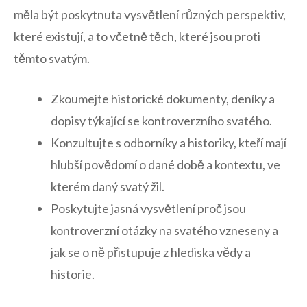
‌měla být ⁣poskytnuta vysvětlení různých perspektiv,
které⁣ existují, a to včetně těch, které jsou proti
těmto​ svatým.
Zkoumejte⁢ historické dokumenty, deníky a
‍dopisy týkající‍ se ‌kontroverzního‍ svatého.
Konzultujte s odborníky a historiky, kteří mají
hlubší povědomí o dané době a kontextu, ve
kterém‍ daný svatý žil.
Poskytujte‍ jasná⁢ vysvětlení proč jsou
kontroverzní otázky na svatého vzneseny a
jak se o‌ ně přistupuje z​ hlediska vědy a
historie.