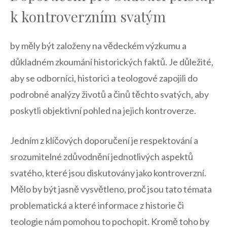
k kontroverzním svatým
by měly být založeny na vědeckém ‍výzkumu a
důkladném zkoumání historických faktů. Je důležité,
aby se ‌odborníci, historici a⁢ teologové zapojili do
podrobné⁢ analýzy ⁤životů a ‍činů těchto svatých, aby
‌poskytli objektivní pohled na ⁤jejich kontroverze.
Jedním z klíčových doporučení⁢ je respektování a
srozumitelné‌ zdůvodnění jednotlivých⁤ aspektů
svatého, které⁤ jsou diskutovány jako kontroverzní.
Mělo by být‌ jasně vysvětleno, proč jsou tato témata
problematická‍ a které informace‌ z historie⁢ či
‌teologie‍ nám pomohou to⁤ pochopit. Kromě​ toho by