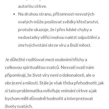
autoritu církve.
Na druhou stranu, přítomnost nesvatých
svatých může posilovat⁤ svědky křesťanství,
protože ‌ukazuje, ​že ‍i přes lidské ‍chyby⁢ a
⁣nedostatky věřící mohou nalézt ​odpuštění ⁢a
zmrtvýchvstání skrze víru a⁤ Boží milost.
Je důležité rozlišovat ⁢mezi osobními hříchy a
⁣celkovou‍ spiritualitou ‍svatců. Nesvatí svatí nám
připomínají, že život víry není o dokonalosti, ⁢ale o
obrácení ⁢a milosti.​ Stále je však‍ třeba přehodnotit, jak‌
si tato problematika ovlivňuje vnímání církve a jak
bychom ‍měli ‌důvodně‍ hodnotit a interpretovat
životy svatých.