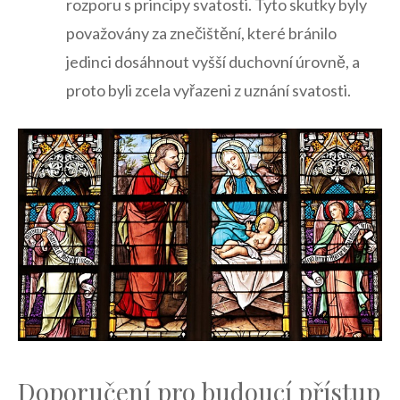
rozporu s principy svatosti. Tyto skutky byly
považovány za znečištění, ​které bránilo
jedinci dosáhnout vyšší duchovní úrovně, a
proto byli⁢ zcela vyřazeni‌ z​ uznání svatosti.
Doporučení pro ⁢budoucí přístup