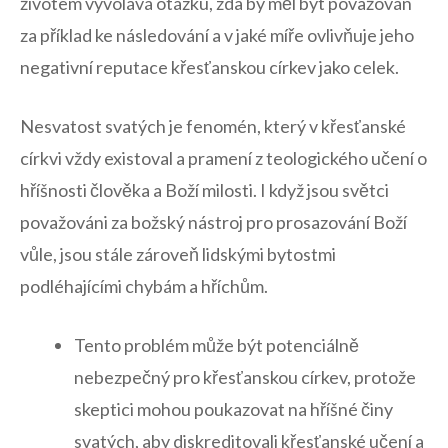
životem vyvolává otázku, zda by ⁤měl ⁣být považován
za příklad ‍ke ⁤následování ‌a v jaké míře⁣ ovlivňuje jeho
negativní reputace křesťanskou církev⁤ jako celek.
Nesvatost svatých je fenomén, který v křesťanské
církvi vždy existoval a pramení ‍z ⁢teologického učení o
hříšnosti člověka a⁤ Boží milosti. I když jsou světci
považováni​ za božský nástroj pro prosazování Boží
vůle, jsou stále ‍zároveň lidskými bytostmi
podléhajícími chybám a hříchům.
Tento problém ⁢může být potenciálně ​
nebezpečný⁢ pro křesťanskou ⁣církev, protože
skeptici mohou​ poukazovat na hříšné⁣ činy
svatých, aby diskreditovali křesťanské učení a