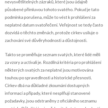
nevysvětlitelných zázraků,​ které jsou údajně
působené přímluvou tohoto svatého. Pokud je‌ tato
podmínka porušena, může to vést⁣ k prohlášení za
neplatné datum svatořečení.⁢ Veřejnost se tedy ⁢často
dozvídá o⁤ těchto změnách, protože církev usiluje o
zachování ⁣své důvěryhodnosti a⁤ důstojnosti. ‌
Takto se​ proměňuje seznam svatých, které‌ lidé měli
za‌ vzory a uctívali je. Rozdílná ‍kritéria pro prohlášení
⁤některých svatých za‌ neplatné jsou motivována
touhou po ⁣spravedlnosti a ‌historické ⁢přesnosti.
Církev dbá na důkladné zkoumání dostupných
informací a případy, které nesplňují stanovené
požadavky,​ jsou odstraněny⁣ z oficiálního ‌seznamu⁤