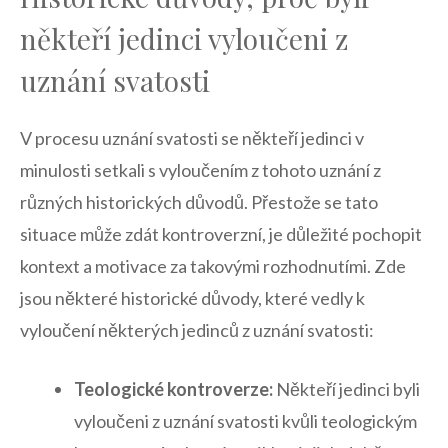
⁢někteří jedinci vyloučeni z
uznání svatosti
V procesu uznání svatosti se někteří jedinci v
minulosti ​setkali ‍s⁣ vyloučením z ⁤tohoto⁣ uznání z
různých historických důvodů. Přestože se⁤ tato⁢
situace může zdát kontroverzní, je důležité pochopit
kontext a motivace za⁣ takovými⁢ rozhodnutími. Zde
jsou některé ⁢historické důvody, které vedly ⁤k
vyloučení⁢ některých jedinců ⁤z uznání⁢ svatosti:
Teologické kontroverze:
Někteří jedinci byli
vyloučeni ⁤z uznání svatosti kvůli ⁣teologickým