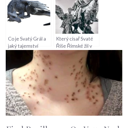
Doprava na
mši svaté?
Chorvatském
Ostrově
Co je Svatý Grál a
Který císař Svaté
jaký tajemství
Říše Římské žil v
ukrývá tato
Praze – Historická
legenda?
Událost