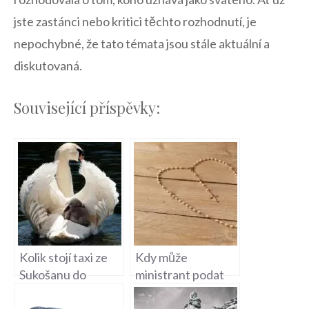
jste zastánci nebo ⁢kritici ⁢těchto​ rozhodnutí, je
nepochybné,⁣ že ⁣tato témata ​jsou stále aktuální a
diskutovaná.
Související příspěvky:
Kolik stojí taxi ze
Kdy může
Sukošanu do
ministrant podat
Svatého Petra –
Svaté přijímání na