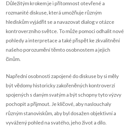
Důležitým krokem je​ i přítomnost‍ otevřené a⁣
rozmanité diskuse, která umožňuje různým
hlediskům vyjádřit ⁣se a navazovat dialog v otázce
kontroverzního‍ světce. To může pomoci odhalit nové
pohledy a interpretace a také​ přispět ke zkvalitnění
našeho porozumění těmto osobnostem‍ a jejich
činům.
Napřední osobnosti zapojené do diskuse by si měly
být vědomy historicky zakořeněných kontroverzí
spojených s daným svatým a být schopny tyto ⁣výzvy
‍pochopit a‌ přijmout. Je⁤ klíčové, aby naslouchaly⁤
různým ‍stanoviskům,⁤ aby ‍byl dosažen objektivní ‍a
vyvážený pohled na svatého,⁣ jeho život a​ dílo.