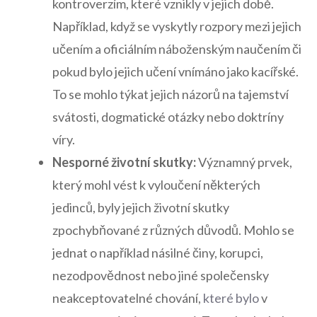
kontroverzím, které ⁤vznikly⁣ v jejich době.
‌Například, když ⁤se vyskytly rozpory mezi jejich⁤
učením a oficiálním náboženským naučením či
pokud bylo jejich​ učení‍ vnímáno jako kacířské.
To se ⁣mohlo týkat jejich názorů na tajemství
svátosti,⁢ dogmatické otázky nebo doktríny
víry.
Nesporné životní skutky:
Významný prvek,⁣
který mohl vést k vyloučení některých
jedinců, byly jejich ⁣životní skutky
zpochybňované⁢ z různých důvodů. Mohlo se
jednat o například násilné činy,⁢ korupci,⁣
nezodpovědnost nebo ⁣jiné společensky ​
neakceptovatelné chování,
které ‌bylo
v