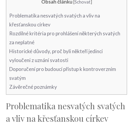
Obsah článku
[
Schovat
]
Problematika nesvatých ‍svatých ​a vliv⁤ na
křesťanskou církev
Rozdílné kritéria pro prohlášení některých svatých
za neplatné
Historické důvody,‌ proč byli ⁢někteří jedinci
vyloučeni z uznání svatosti
Doporučení pro ⁢budoucí přístup k kontroverzním
svatým
Závěrečné poznámky
Problematika nesvatých ‍svatých
​a vliv⁤ na křesťanskou církev