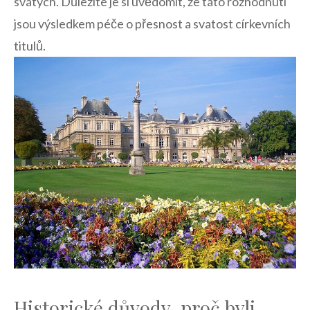
svatých.​ Důležité je si uvědomit,⁤ že tato rozhodnutí
⁤jsou⁢ výsledkem péče o přesnost a svatost⁣ církevních
titulů.
Historické důvody,‌ proč byli