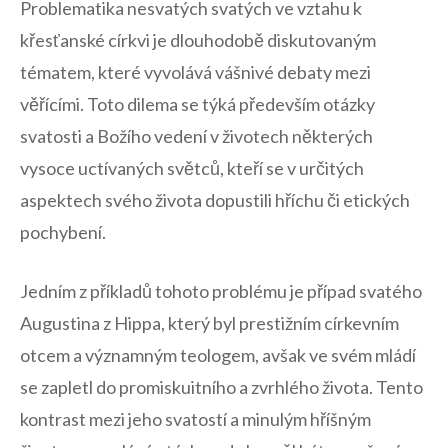
Problematika nesvatých svatých ve vztahu ​k
křesťanské církvi je dlouhodobě diskutovaným
tématem, které vyvolává⁢ vášnivé debaty mezi
věřícími. Toto dilema se týká především otázky
svatosti a ‌Božího vedení v ⁤životech‍ některých
vysoce uctívaných‍ světců, ​kteří se v určitých⁤
aspektech svého života dopustili hříchu​ či etických
pochybení.
Jedním z příkladů​ tohoto problému je případ svatého
Augustina‍ z Hippa, ⁣který byl prestižním církevním
otcem a významným teologem, avšak⁣ ve svém mládí
se zapletl do promiskuitního a zvrhlého života. Tento
kontrast mezi jeho ⁤svatostí a minulým hříšným