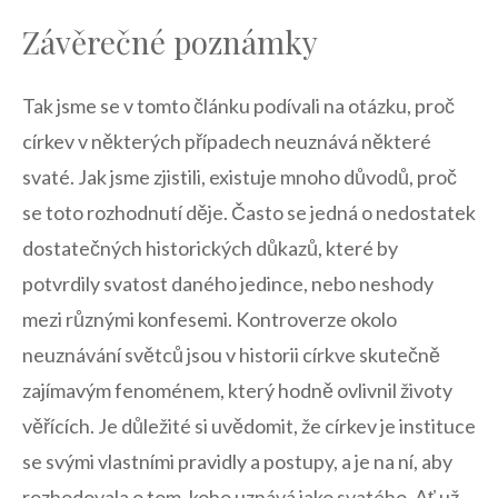
Závěrečné poznámky
Tak jsme se v tomto článku podívali na otázku, proč
církev v některých případech⁤ neuznává některé
svaté. Jak​ jsme ⁣zjistili, existuje mnoho ‌důvodů, proč
se​ toto rozhodnutí děje. Často⁢ se jedná o ‌nedostatek
dostatečných ⁢historických důkazů, které by
‍potvrdily svatost daného jedince, nebo neshody‍
mezi ​různými ⁢konfesemi. ⁢Kontroverze okolo
neuznávání světců jsou v historii církve skutečně‌
zajímavým fenoménem, který hodně ovlivnil životy
věřících. ‌Je důležité si uvědomit, že‌ církev je instituce
⁤se ‌svými vlastními pravidly a postupy,‌ a je na ní, ​aby
rozhodovala o tom,‍ koho uznává jako svatého. Ať už