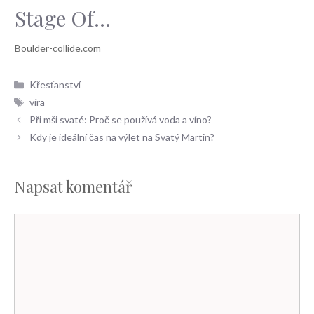
Stage Of...
Rubriky
Křesťanství
Štítky
víra
Při mši svaté: Proč se používá voda a víno?
Kdy je ideální čas na výlet na Svatý Martin?
Napsat komentář
Komentář