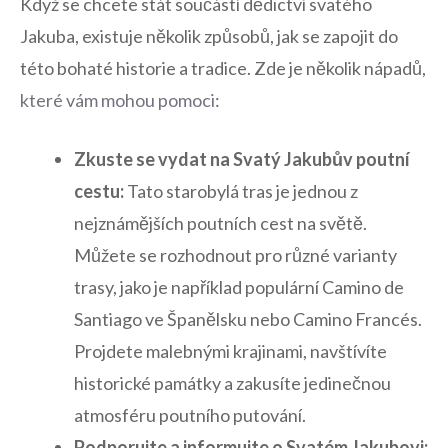
Když se chcete stát součástí dědictví svatého
Jakuba, existuje několik způsobů, jak se zapojit do⁣
této bohaté historie a tradice. Zde je několik nápadů,
které vám mohou pomoci
:
Zkuste se vydat na Svatý Jakubův poutní
cestu:
Tato starobylá⁣ tras je⁤ jednou z
⁣nejznámějších poutních cest‍ na světě.
Můžete se rozhodnout pro různé varianty
trasy, jako je například populární Camino de
Santiago ve Španělsku nebo Camino Francés.
Projdete malebnými krajinami, navštívíte
historické ⁤památky a zakusíte⁣ jedinečnou
atmosféru poutního putování.
Podporujte ‌a informujte o Svatém Jakubovi: