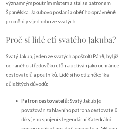
významným poutním místem a stal se patronem
Španělska. Jakubovo poslání a oběť ho oprávněně
proměnily v jednoho ze svatých.
Proč si ⁢lidé ctí svatého Jakuba?
Svatý⁤ Jakub, jeden ze svatých apoštolů Páně, byl již
od raného ‌středověku ctěn⁣ a uctíván jako ochránce
cestovatelů a poutníků. Lidé si ho ‍ctí ⁤z několika
důležitých důvodů:
Patron cestovatelů:
Svatý Jakub ‍je
považován za ⁢hlavního patrona cestovatelů
díky jeho‍ spojení s legendární Katedrální
cestou do Santiaga de Compostela. Miliony