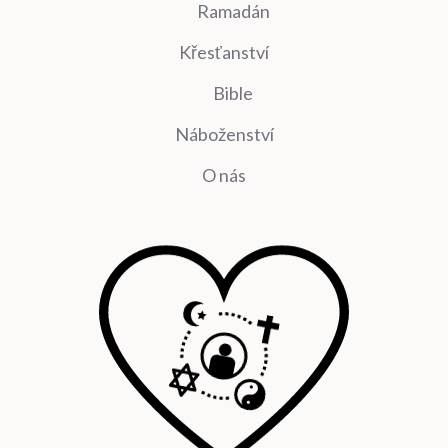
Ramadán
Křesťanství
Bible
Náboženství
O nás