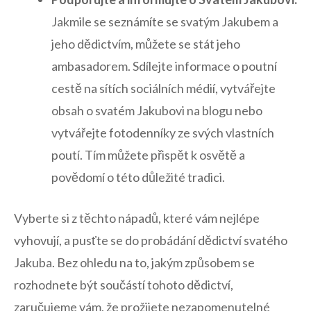
Jakmile se seznámíte se svatým Jakubem a
jeho dědictvím, ⁢můžete se ​stát jeho
ambasadorem. Sdílejte informace ‌o poutní
cestě na sítích sociálních médií, vytvářejte ​
obsah o svatém Jakubovi na blogu ⁣nebo
vytvářejte ‍fotodenníky ‌ze svých vlastních
poutí. Tím můžete přispět k osvětě a
povědomí o této⁤ důležité ⁣tradici.
Vyberte si z ⁢těchto nápadů,​ které vám ‌nejlépe
vyhovují, a pusťte se do probádání dědictví svatého
Jakuba. Bez ohledu⁤ na to, jakým způsobem se
rozhodnete být součástí tohoto dědictví,
⁤zaručujeme vám,⁢ že prožijete⁤ nezapomenutelné