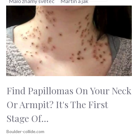
Málo známý světec
Martin a jak
a jeho historie
připravit tradiční
jídla?
Find Papillomas On Your Neck
Or Armpit? It's The First
Stage Of...