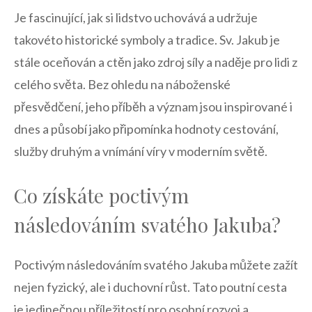
Je ⁤fascinující, ⁢jak si⁤ lidstvo uchovává a udržuje
takovéto historické symboly ‌a tradice. ⁢Sv. Jakub je
stále oceňován a ctěn jako zdroj síly a naděje pro lidi z
celého ​světa. Bez ​ohledu na náboženské
přesvědčení, ⁢jeho příběh a⁤ význam jsou inspirované ⁣i
dnes a působí jako připomínka hodnoty cestování,
služby druhým a‌ vnímání víry v moderním ‌světě.
Co získáte poctivým
následováním svatého Jakuba?
Poctivým následováním svatého Jakuba můžete ​zažít
nejen fyzický, ale i duchovní růst. Tato poutní cesta
je jedinečnou příležitostí pro osobní rozvoj a⁣