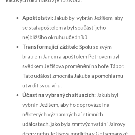
klíčových okamžiků z jeho života:
Apoštolství:
Jakub byl ‌vybrán Ježíšem, aby
se stal apoštolem a byl ⁢součástí jeho
nejbližšího okruhu ​učedníků.
Transformující zážitek:
Spolu se svým
bratrem Janem a apoštolem Petrovem byl
svědkem Ježíšova​ proměnění‍ na hoře Tábor.
Tato ​událost zmocnila Jakuba a pomohla mu
utvrdit svou víru.
Účast na vybraných situacích:
Jakub byl
vybrán Ježíšem, aby​ ho doprovázel na
některých významných a intimních
událostech, jako byla zmrtvýchvstání Jairovy
dcery nebo Ježíšova modlitba‌ v ⁢Getsemanské