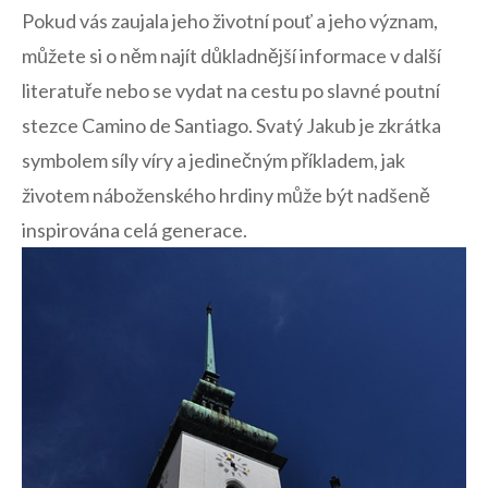
Pokud vás zaujala jeho životní pouť a jeho význam,
můžete si o něm najít důkladnější informace v další
literatuře nebo se vydat na cestu po slavné poutní
stezce Camino de‌ Santiago. Svatý Jakub je zkrátka
symbolem síly víry a jedinečným příkladem, jak
životem náboženského hrdiny ⁢může být nadšeně
inspirována celá generace.