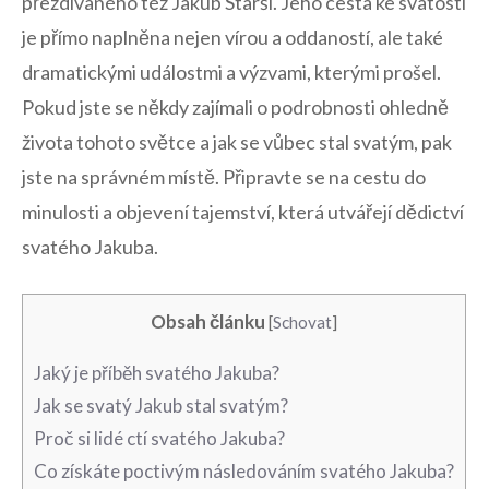
přezdívaného⁣ též Jakub Starší. Jeho cesta ke svatosti
je přímo naplněna nejen vírou a oddaností, ‌ale také
dramatickými událostmi a výzvami, kterými prošel.
Pokud jste⁣ se někdy⁢ zajímali o podrobnosti‌ ohledně
života tohoto světce a jak se vůbec stal svatým, pak
jste na ⁢správném místě. Připravte se na cestu do
minulosti a objevení tajemství, která utvářejí dědictví
svatého Jakuba.
Obsah článku
[
Schovat
]
Jaký je příběh svatého Jakuba?
Jak se svatý Jakub stal svatým?
Proč si ⁢lidé ctí svatého Jakuba?
Co získáte poctivým následováním svatého Jakuba?