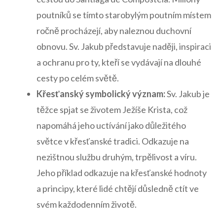
poutníků se tímto starobylým poutním místem
ročně procházejí, aby naleznou duchovní
obnovu. Sv. ⁤Jakub představuje naději, inspiraci
a ochranu pro ty, kteří se vydávají na dlouhé
cesty po celém světě.
Křesťanský symbolický‍ význam:
Sv. Jakub je
těžce spjat se životem ‌Ježíše Krista, což ​
napomáhá jeho uctívání​ jako důležitého
⁣světce v křesťanské tradici. Odkazuje na
nezištnou službu druhým, ⁣trpělivost a víru.
Jeho příklad odkazuje na ‍křesťanské hodnoty
a principy, které lidé chtějí důsledně ctít⁢ ve
svém každodenním⁣ životě.