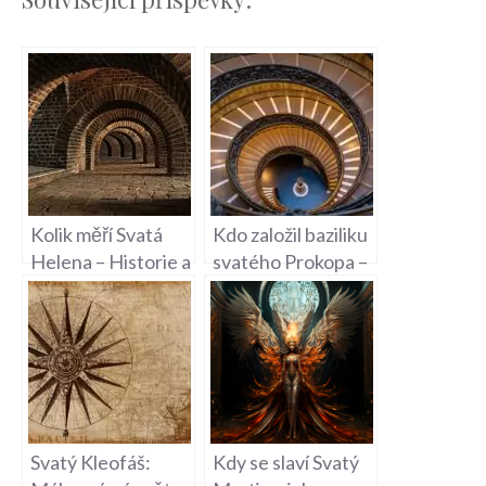
Kolik měří Svatá
Kdo založil baziliku
Helena – Historie a
svatého Prokopa –
Geografie
Historie Kostela v
Břevnově
Svatý Kleofáš:
Kdy se slaví Svatý