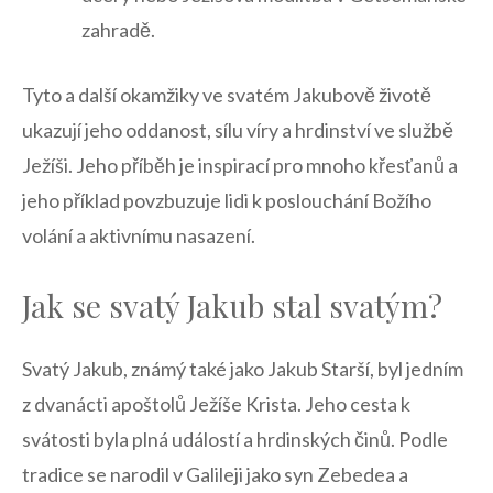
zahradě.
Tyto a‌ další okamžiky ve svatém Jakubově životě
ukazují jeho oddanost, sílu víry a hrdinství ve službě
Ježíši.‌ Jeho příběh je inspirací pro mnoho křesťanů a
jeho příklad povzbuzuje lidi ‍k ⁢poslouchání Božího
volání a aktivnímu nasazení.
Jak se svatý Jakub stal svatým?
Svatý Jakub, ‌známý⁤ také jako Jakub ⁣Starší, byl jedním
z dvanácti apoštolů Ježíše Krista. Jeho cesta k
svátosti byla plná událostí a hrdinských činů. Podle
tradice se narodil v ‌Galileji jako syn Zebedea a