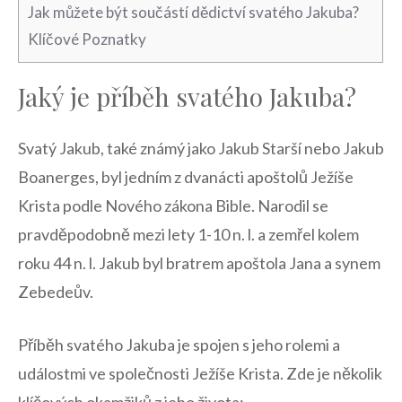
Jak můžete být součástí dědictví svatého Jakuba?
Klíčové Poznatky
Jaký je příběh svatého Jakuba?
Svatý Jakub, také známý jako Jakub Starší nebo‌ Jakub
Boanerges, byl jedním z dvanácti apoštolů Ježíše
Krista podle Nového zákona Bible. Narodil se
pravděpodobně mezi lety 1-10⁤ n.⁢ l. a zemřel kolem‍
roku 44 n. l. Jakub byl bratrem apoštola Jana a ​synem
Zebedeův.
Příběh svatého Jakuba​ je spojen s jeho‌ rolemi a
událostmi ve společnosti Ježíše Krista. ​Zde je několik