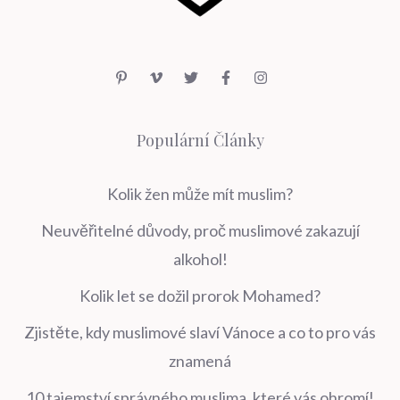
Populární Články
Kolik žen může mít muslim?
Neuvěřitelné důvody, proč muslimové zakazují
alkohol!
Kolik let se dožil prorok Mohamed?
Zjistěte, kdy muslimové slaví Vánoce a co to pro vás
znamená
10 tajemství správného muslima, které vás ohromí!