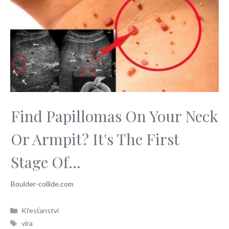
Find Papillomas On Your Neck
Or Armpit? It's The First
Stage Of...
Rubriky
Křesťanství
Štítky
víra