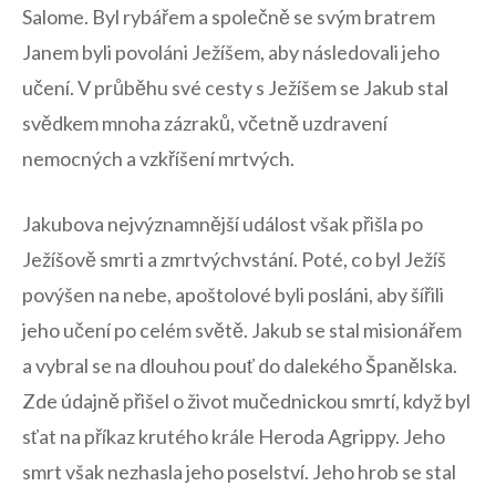
Salome. Byl rybářem a společně se svým bratrem
Janem byli povoláni Ježíšem,​ aby následovali jeho
učení. V průběhu své cesty s Ježíšem se Jakub stal
svědkem mnoha zázraků, včetně uzdravení
nemocných a vzkříšení mrtvých.
Jakubova nejvýznamnější ‌událost však přišla po
Ježíšově smrti a zmrtvýchvstání. Poté, ‌co byl⁣ Ježíš
povýšen na nebe, apoštolové byli posláni, aby ​šířili
jeho učení po celém světě. Jakub se stal misionářem
a vybral ⁢se na dlouhou pouť do dalekého Španělska.
Zde údajně přišel o ⁤život mučednickou smrtí, když byl⁢
sťat na příkaz krutého krále Heroda Agrippy. Jeho
smrt ‍však⁣ nezhasla jeho ‍poselství. Jeho hrob se stal