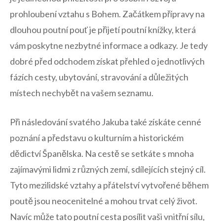
prohloubení vztahu s⁢ Bohem.⁤ Začátkem přípravy na
dlouhou poutní pouť je přijetí poutní knížky, která
vám poskytne nezbytné ​informace a odkazy. Je tedy
dobré před odchodem získat přehled o jednotlivých
fázích⁣ cesty, ubytování, stravování a důležitých
místech nechybět ‍na vašem seznamu.
Při následování svatého Jakuba také získáte cenné
poznání a představu⁣ o kulturním ⁤a historickém
dědictví ‌Španělska. Na cestě se setkáte s mnoha
zajímavými lidmi z různých zemí, sdílejících stejný cíl.
⁣Tyto ⁣mezilidské ⁤vztahy a přátelství vytvořené během
poutě jsou neocenitelné a mohou trvat celý život.
Navíc může tato poutní cesta posílit vaši vnitřní sílu,