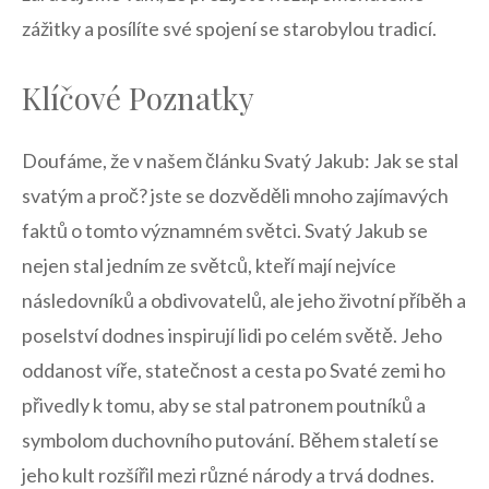
zážitky a posílíte své spojení se starobylou tradicí.
Klíčové Poznatky
Doufáme, že v našem ⁢článku Svatý Jakub: Jak se⁢ stal
svatým a proč? ‌jste se dozvěděli mnoho zajímavých
faktů o tomto významném světci. Svatý Jakub se
nejen stal jedním ⁤ze světců, kteří mají nejvíce
⁢následovníků a obdivovatelů, ale jeho životní příběh a
poselství dodnes inspirují lidi po ‍celém světě.​ Jeho⁤
oddanost ⁤víře, statečnost a cesta po Svaté zemi ho
přivedly k tomu, aby se stal patronem poutníků a
symbolom duchovního putování. Během staletí se
jeho kult rozšířil mezi různé národy a trvá dodnes.