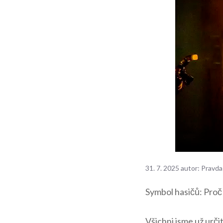
31. 7. 2025
autor:
Pravda
Symbol hasičů: ⁤Proč j
Všichni jsme už urči