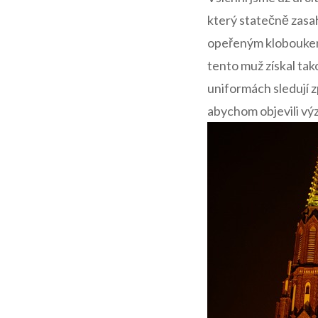
který statečně zasahuj
opeřeným kloboukem? 
tento ‍muž získal‌ ta
uniformách ​sledují 
abychom objevili vý