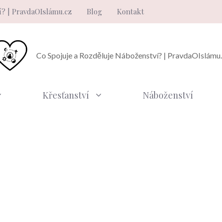
í? | PravdaOIslámu.cz
Blog
Kontakt
Co Spojuje a Rozděluje Náboženství? | PravdaOIslámu
Křesťanství
Náboženství