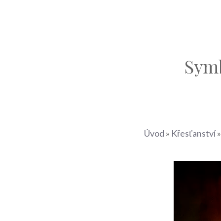
Symb
Úvod
»
Křesťanství