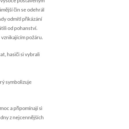
 Byl vysoce postaveným
ější čin se ⁢odehrál
endy odmítl přikázání
ili​ od pohanství.
e vznikajícím požáru.
, hasiči⁢ si vybrali
erý symbolizuje
oc a připomínají ⁣si
edny z nejcennějších