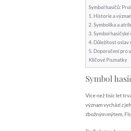
Symbol ⁤hasičů: Proč
1. Historie a význa
2. ⁤Symbolika a atri
3. Symbol ⁢hasičské
4. Důležitost oslav
5. Doporučení​ pro‍ 
Klíčové⁤ Poznatky
Symbol ⁤hasi
Více ‌než tisíc let t
význam vychází z jeho
zbožným mýtem, Flori