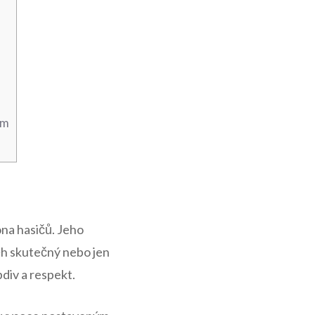
em
rona hasičů. Jeho
íběh skutečný nebo jen
iv a ⁣respekt.