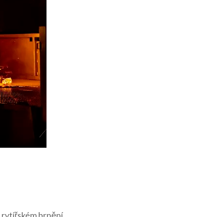
 rytířském brnění,