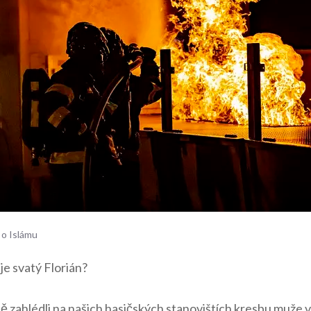
 o Islámu
e⁣ svatý ⁢Florián?
tě ‍zahlédli na našich ⁢hasičských stanovištích kresbu muže v