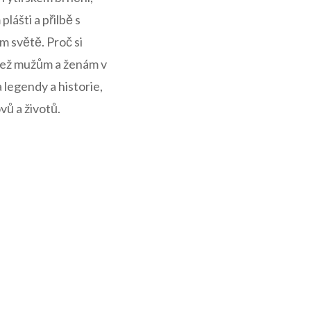
ášti⁤ a přilbě⁢ s
m světě. Proč si
 jež mužům a ženám v
legendy‍ a historie,
vů a životů.