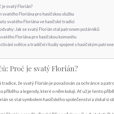
 je svatý Florián?
m svatého ‍Floriána ‌pro hasičskou službu
buty svatého Floriána ve hasičské tradici
 odvahy: Jak se svatý Florián⁤ stal patronem požárníků
 svatého Floriána pro hasičskou ⁣komunitu
uctívání‍ světce ⁢a tradiční rituály spojené s hasičským patron
čů: Proč je svatý Florián?
rvá tradice, že svatý Florián je považován​ za ochránce a pat
‍ příběhu a legendy, které o ​něm kolují. Ať už je ​tento ⁣př
án se stal symbolem hasičského společenství a získal si obd