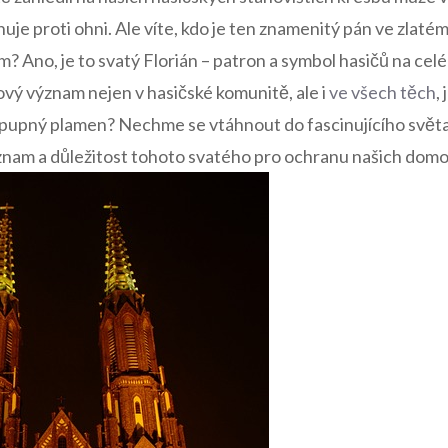
e ⁢proti ohni. Ale víte,‌ kdo je ten ‌znamenitý pán ve zlatém pl
⁣Ano, je to svatý Florián – patron a‌ symbol hasičů ⁢na ​celé
kový význam nejen v hasičské komunitě,​ ale i⁢
ve všech⁣ těch
,
zpupný plamen? Nechme se⁣ vtáhnout do fascinujícího světa 
znam a důležitost tohoto svatého pro ochranu našich​ domo