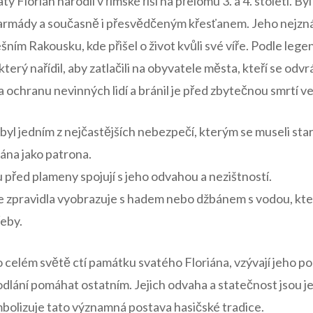
atý Florián narodil v⁣ římské říši na přelomu 3. a 4. století.
 armády a současně i přesvědčeným křesťanem. Jeho nejznám
ešním Rakousku, kde přišel o ‍život kvůli své víře.​ Podle leg
erý nařídil, aby zatlačili na obyvatele města, kteří se odvrát
 na ‍ochranu⁣ nevinných lidí a bránil ‍je před zbytečnou smrtí v
byl jedním z nejčastějších nebezpečí, kterým​ se museli starat
ána jako patrona.
 před plameny‍ spojují s jeho odvahou a nezištností.
​ zpravidla‍ vyobrazuje s hadem ‌nebo⁢ džbánem ⁢s vodou, kt
řeby.
celém světě ‌ctí památku ⁢svatého ⁢Floriána, vzývají jeho pom
ání pomáhat ostatním. Jejich​ odvaha‍ a statečnost jsou j
mbolizuje tato‌ významná postava hasičské tradice.