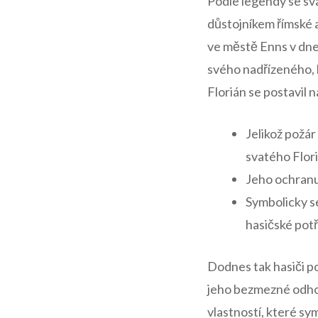
Podle​ legendy se ‍sv
důstojníkem‌ římské
​ve městě ⁤Enns⁤ v dn
svého nadřízeného, kt
Florián⁣ se ‍postavil
Jelikož požár 
svatého Flori
Jeho ‍ochranu
Symbolicky se
hasičské pot
Dodnes tak hasiči po 
jeho bezmezné odhodl
vlastností, které sy